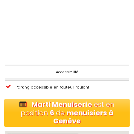
Accessibilité
Parking accessible en fauteuil roulant
Marti Menuiserie
est en
position
6
de
menuisiers à
Genève