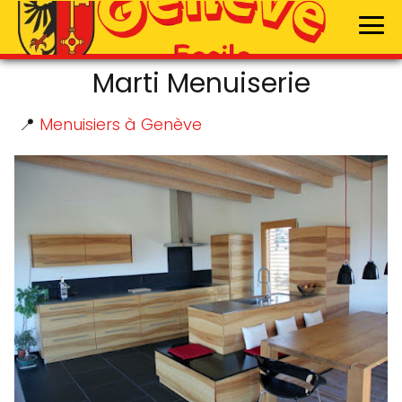
Marti Menuiserie
📍
Menuisiers à Genève