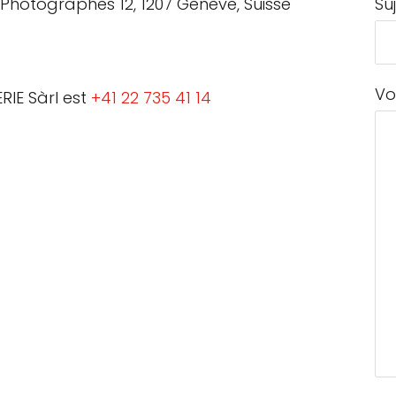
 Photographes 12, 1207 Genève, Suisse
Su
Vo
IE Sàrl est
+41 22 735 41 14