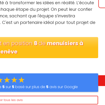
é à transformer les idées en réalité. L’écoute
haque étape du projet. On peut leur confier
ce, sachant que l'équipe s’investira
C'est un partenaire idéal pour tout projet de
t en position
8
de
menuisiers à
enève
★★★★
de
5
sur
5
basé sur plus de
5
avis sur Google
ir tous les avis