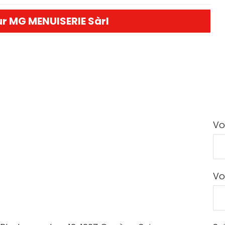
ur MG MENUISERIE Sàrl
Vo
Vo