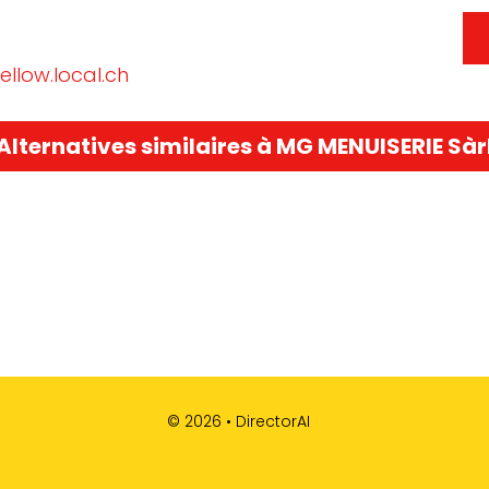
ellow.local.ch
Alternatives similaires à MG MENUISERIE Sàr
© 2026 •
DirectorAI