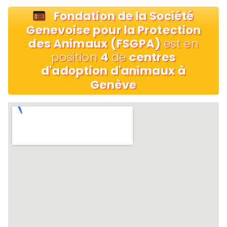
Fondation de la Société
Genevoise pour la Protection
des Animaux (FSGPA)
est en
position
4
de
centres
d'adoption d'animaux à
Genève