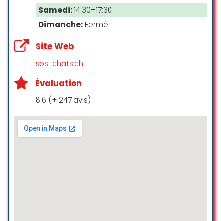
☆ 5/5
Samedi:
14:30–17:30
Dimanche:
Fermé
Site Web
Excellente fondue moitié-moitié
Ambiance chaleureuse et
sos-chats.ch
conviviale
En plus, bonne action car la totalité
Évaluation
des recettes va au refuge de
8.6 (+ 247 avis)
Darwyn en soutien à leur action
Isabella Mel
☆ 5/5
Un refuge pour chevaux qui oeuvre
au bien être des équidés.
Des soirées pizza et fondue sont
organisées au profit des
pensionnaires par les bénévoles :