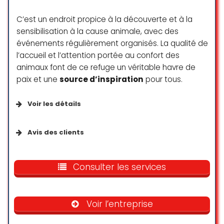
C’est un endroit propice à la découverte et à la
sensibilisation à la cause animale, avec des
événements régulièrement organisés. La qualité de
l’accueil et l’attention portée au confort des
animaux font de ce refuge un véritable havre de
paix et une
source d’inspiration
pour tous.
Voir les détails
Accessibilité
Avis des clients
Entrée accessible en fauteuil roulant
Une super équipe de passionnés
et dévoués à la cause animale, où
Consulter les services
Parking accessible en fauteuil roulant
tout est mis en place pour le bien-
être de nos amis à 4 pattes.
Le cadre est magnifique et les
Parking
Voir l’entreprise
événements pour récolter des
fonds toujours très réussis.