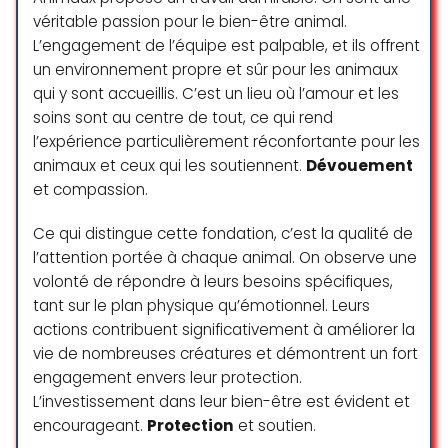
Clément est arrivé chez nous. C’est
véritable passion pour le bien-être animal.
un amour. Il est doux, aime jouer
L’engagement de l’équipe est palpable, et ils offrent
avec les enfants et s’est
un environnement propre et sûr pour les animaux
parfaitement intégré à toute la
qui y sont accueillis. C’est un lieu où l’amour et les
famille. Merci beaucoup pour votre
accueil, votre temps et de nous
soins sont au centre de tout, ce qui rend
avoir aidé à trouver un chat
l’expérience particulièrement réconfortante pour les
correspondant à nos besoins et
animaux et ceux qui les soutiennent.
Dévouement
surtout aussi à ses besoins.
et compassion.
Merci pour ce que vous faites pour
toutes ces boules d’amour qui
Ce qui distingue cette fondation, c’est la qualité de
méritent de trouver un foyer
l’attention portée à chaque animal. On observe une
aimant.
volonté de répondre à leurs besoins spécifiques,
Belle continuation
tant sur le plan physique qu’émotionnel. Leurs
actions contribuent significativement à améliorer la
YesWeCan
vie de nombreuses créatures et démontrent un fort
☆ 5/5
engagement envers leur protection.
L’investissement dans leur bien-être est évident et
encourageant.
Protection
et soutien.
3 employés assis sur un banc à rien