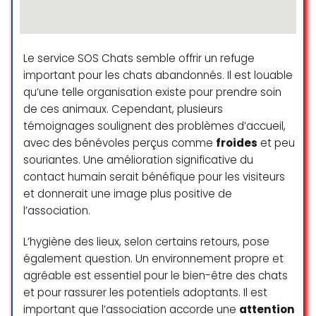
les mets sont de qualité avec un
excellent rapport qualité/prix dans
une ambiance nature conviviale et
le tout en faisant une bonne
Le service SOS Chats semble offrir un refuge
action. Je recommande !
important pour les chats abandonnés. Il est louable
qu’une telle organisation existe pour prendre soin
Romain Abos
de ces animaux. Cependant, plusieurs
☆ 5/5
témoignages soulignent des problèmes d’accueil,
avec des bénévoles perçus comme
froides
et peu
souriantes. Une amélioration significative du
Cette association recueille et
contact humain serait bénéfique pour les visiteurs
soigne sans distinction, des
et donnerait une image plus positive de
chevaux maltraités, qu’ils soient
l’association.
suisses ou français, son travail pour
leur bien-être et leur réhabilitation
L’hygiène des lieux, selon certains retours, pose
est remarquable. Merci à cette
également question. Un environnement propre et
équipe !
agréable est essentiel pour le bien-être des chats
Passet Franck
et pour rassurer les potentiels adoptants. Il est
☆ 5/5
important que l’association accorde une
attention