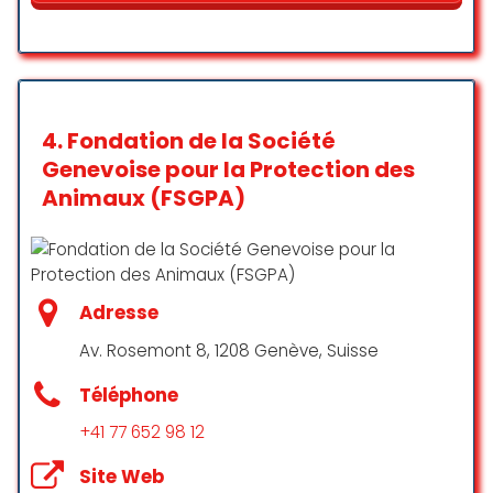
avec lesquels ça pourrait matcher
pour que tout le monde soit
heureux 🙂 c’est vraiment le bien-
être du chat qui passe avant tout
et ça fait archi plaisir notre baby
Pomme (alias M&M4) adoptée il y
4.
Fondation de la Société
a un an a bien grandi et se porte
Genevoise pour la Protection des
très bien, on a même bénéficié
Animaux (FSGPA)
d’un suivi après l’adoption pour
s’assurer que tout le monde
s’adapte au mieux bref le top,
allez-y les yeux fermés et merci
encore à Sos-chats pour toutes
Adresse
ces vies sauvées, continuez
comme ça !!
Av. Rosemont 8, 1208 Genève, Suisse
Laura Barraud
Téléphone
☆ 5/5
+41 77 652 98 12
Site Web