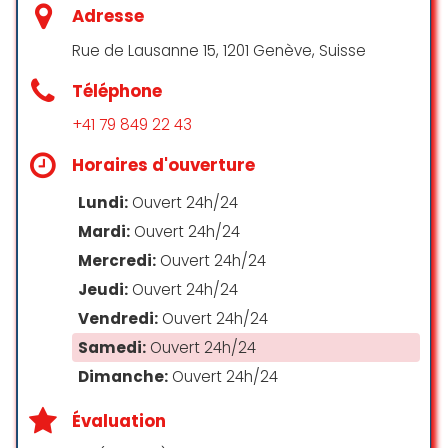
semble être un problème
Adresse
récurrent…
Rue de Lausanne 15, 1201 Genève, Suisse
Mikael Neves Silva
Téléphone
☆ 1/5
+41 79 849 22 43
Horaires d'ouverture
Pour y avoir été aujourd’hui
franchement je penses qu’il est
Lundi:
Ouvert 24h/24
important de donner mon avis sur
Mardi:
Ouvert 24h/24
ce refuge. En entrant nous avons
Mercredi:
Ouvert 24h/24
pu constater une odeur assez forte
et en voyant l’état des cages des
Jeudi:
Ouvert 24h/24
chats tout s’explique comme l’urine
Vendredi:
Ouvert 24h/24
pas nettoyer malgré les litières.
Samedi:
Ouvert 24h/24
Toujours en entrant, aucune
personne du refuge nous a
Dimanche:
Ouvert 24h/24
accueilli. Seulement après 15
minutes une personne est arrivée,
Évaluation
une personne froide, aucun sourire