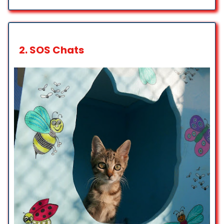
Parking gratuit
Nikita Delieutraz
Parking sur place
☆ 5/5
2.
SOS Chats
Journée des 25 ans de
l’association, extrêmement bien
organisée! Je recommande
vivement les tours en poney pour
les enfants, notre fille a adoré!
Merci pour l’engagement.
Alain Miserez
☆ 5/5
Ravie de ma visite. Les écuries,
installations et parcs sont à la fois
spacieux et très bien entretenu et