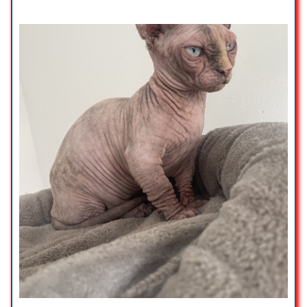
nécessaire de nous parler
agressivement, comme si nous ne
savions pas l’importance d’une
adoption ?
En repartant, nous entendions
qu’elles discutaient de notre
situation comme si nous étions
des personnes inconsciente.
J’ai une certaine appréhension à
l’idée de visiter d’autres refuges, ce
que je trouve regrettable. Avant de
venir, je m’étais renseignée et
n’avais pas tenu compte des avis
négatifs lus en ligne.
Au final, nous avons ressenti des
points similaires à ces
témoignages, ce qui est
dommage, d’autant plus que cela