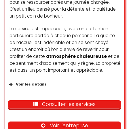
long du processus d’adoption, en
pour se ressourcer après une journée chargée.
nous accompagnant avec soin et
C’est un lieu pensé pour la détente et la quiétude,
en veillant au bien-être des
un petit coin de bonheur.
animaux. Je recommande
vivement SOS Chats à tous ceux
Le service est impeccable, avec une attention
qui cherchent à offrir un foyer
particulière portée à chaque personne. La qualité
aimant à un chat. Gribouille fait
de l’accueil est indéniable et on se sent choyé.
maintenant partie intégrante de
C’est un endroit où l’on a envie de revenir pour
notre famille, et nous ne pourrions
profiter de cette
atmosphère chaleureuse
et de
être plus heureux !
ce sentiment d’apaisement qui y règne. La propreté
Leo (CallmeKenny)
est aussi un point important et appréciable.
☆ 5/5
Voir les détails
Magnifique refuge moderne et très
Consulter les services
propre ! On y est bien accueilli et
bien renseigné. Les bénévoles
écoutent les conditions qu’on a à
offrir et nous proposent des chats
Voir l’entreprise