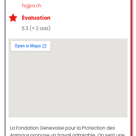
C’est grâce à SOS Chats à Vernier
fsgpa.ch
que nous avons pu adopter notre
Léo d’amour qui nous remplit de
Évaluation
joie tous les jours. Il est vraiment
adorable, c’est notre petit rayon
5.3 (+ 2 avis)
de soleil ! Je recommande ce
refuge où le personnel est à
l’écoute, très gentil et très
professionnel. Vous pouvez leur
faire confiance. Je les félicite pour
leur courage, leur bienveillance et
leur ouverture d’esprit. Merci à eux
pour leur dévouement envers les
chats, très bien traités là bas.
Marlène Masquilier
☆ 5/5
La Fondation Genevoise pour la Protection des
Voilà une semaine que le doux
Animaux propose un travail admirable. On sent une