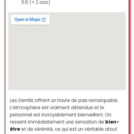
6.8 (+ 2 avis)
accroché à son visage et très
radicale dans ses réponses.
Nous sommes partis étonner de
cette endroit malgré les bons avis
qu’il y affichait sur internet.
Mayline Miguel
☆ 2/5
Un immense merci à SOS Chats
pour leur dévouement et leur
professionnalisme. J’ai eu la
chance d’adopter Gribouille, un
Les Gentils offrent un havre de paix remarquable.
adorable chat noir et blanc, et je
L’atmosphère est vraiment détendue et le
suis comblé ! Elle est
personnel est incroyablement bienveillant. On
incroyablement câline, douce, et
ressent immédiatement une sensation de
bien-
s’est tout de suite sentie chez elle.
être
et de sérénité, ce qui est un véritable atout
L’équipe a été formidable tout au