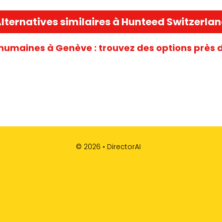
lternatives similaires à Hunteed Switzerla
humaines à Genève : trouvez des options près 
© 2026 •
DirectorAI