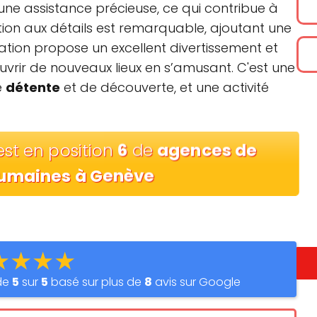
e une assistance précieuse, ce qui contribue à
ntion aux détails est remarquable, ajoutant une
ation propose un excellent divertissement et
vrir de nouveaux lieux en s’amusant. C'est une
e
détente
et de découverte, et une activité
st en position
6
de
agences de
humaines à Genève
★★★★
de
5
sur
5
basé sur plus de
8
avis sur Google