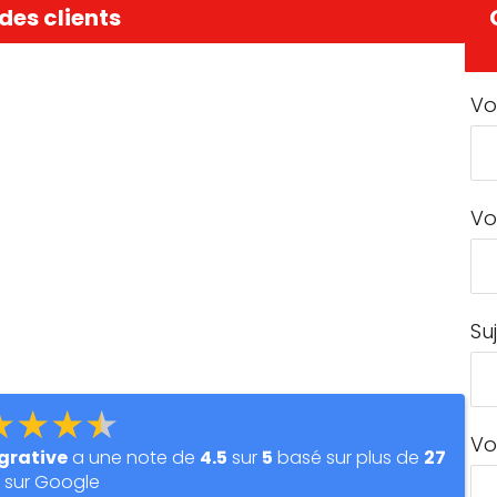
des clients
Vo
Vo
Su
★★★★
Vo
égrative
a une note de
4.5
sur
5
basé sur plus de
27
s sur Google