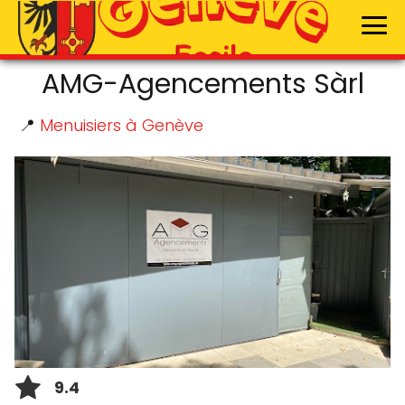
AMG-Agencements Sàrl
📍
Menuisiers à Genève
9.4