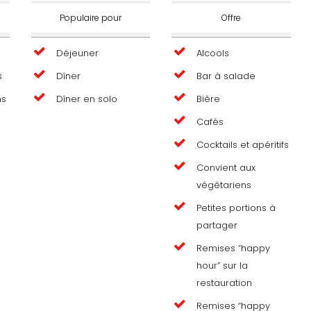
Populaire pour
Offre
Déjeuner
Alcools
s
Dîner
Bar à salade
ns
Dîner en solo
Bière
Cafés
Cocktails et apéritifs
Convient aux
végétariens
Petites portions à
partager
Remises “happy
hour” sur la
restauration
Remises “happy