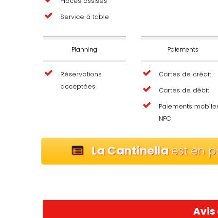
Places assises
Service à table
Planning
Paiements
Réservations
Cartes de crédit
acceptées
Cartes de débit
Paiements mobile
NFC
La Cantinella
est en p
Avis 