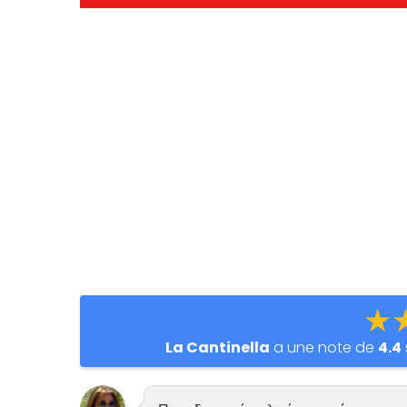
★
La Cantinella
a une note de
4.4