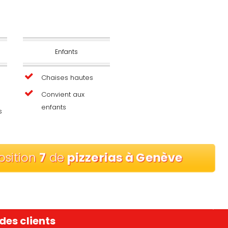
Enfants
Chaises hautes
Convient aux
enfants
s
osition
7
de
pizzerias à Genève
des clients