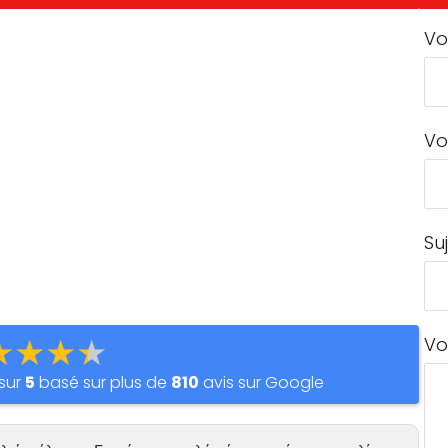
Vo
Vo
Su
★★★★
Vo
sur
5
basé sur plus de
810
avis sur Google