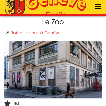
Le Zoo
📍
Boîtes de nuit à Genève
9.1