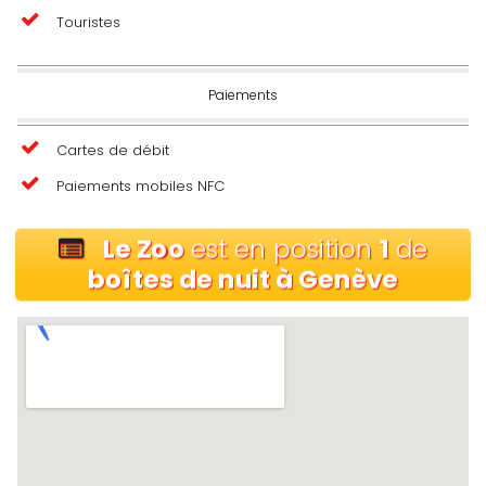
Touristes
Paiements
Cartes de débit
Paiements mobiles NFC
Le Zoo
est en position
1
de
boîtes de nuit à Genève