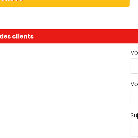
des clients
Vo
Vo
Su