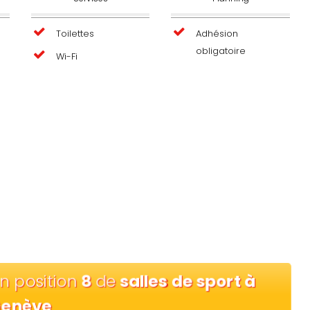
Toilettes
Adhésion
obligatoire
Wi-Fi
e
n position
8
de
salles de sport à
enève