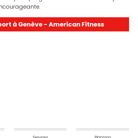
 encourageante.
sport à Genève - American Fitness
Services
Planning