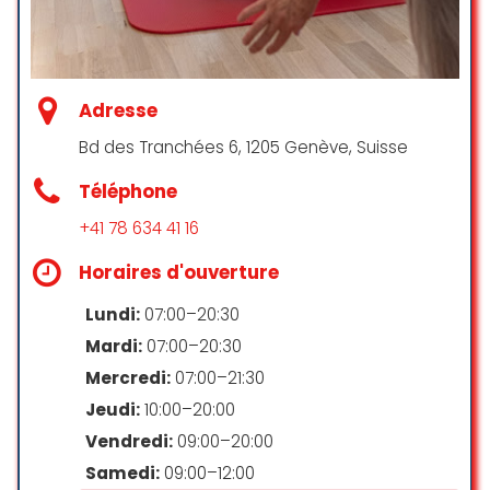
Christian C
☆ 5/5
Paiements
Adresse
Cartes de débit
C’était parfait! À l’écoute, très bon
Bd des Tranchées 6, 1205 Genève, Suisse
conseils et recommandations !
Paiements mobiles NFC
Manipulations efficaces !
Téléphone
Je suis sorti très soulager de ma
consultation !
+41 78 634 41 16
Enfants
Xurxo Lopez
Horaires d'ouverture
Salle d’allaitement
☆ 5/5
Lundi:
07:00–20:30
Mardi:
07:00–20:30
Parking
Ostéopathes très qualifiés. Lieu
Mercredi:
07:00–21:30
agréable et central. J’apprécie
Jeudi:
10:00–20:00
Parking couvert payant
également l’amplitude des
Vendredi:
09:00–20:00
horaires (tôt, tard le soir, le
Parking gratuit
Samedi:
09:00–12:00
samedi…). Je recommande ce
Parking gratuit dans la rue