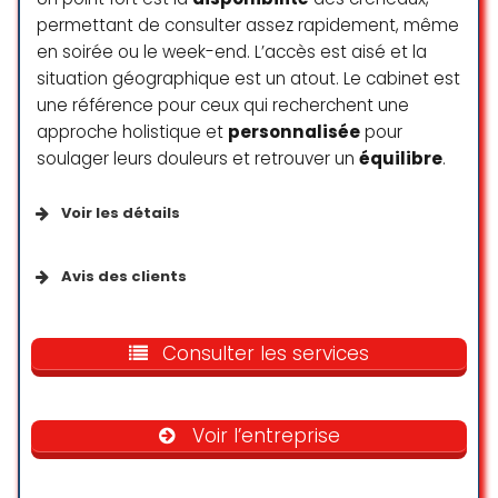
réjouis de poursuivre et d’évoluer
permettant de consulter assez rapidement, même
avec ce cours. Merci Serena ! Merci
Cédric belle découverte !
en soirée ou le week-end. L’accès est aisé et la
situation géographique est un atout. Le cabinet est
Juliette D.
une référence pour ceux qui recherchent une
☆ 5/5
approche holistique et
personnalisée
pour
soulager leurs douleurs et retrouver un
équilibre
.
Voir les détails
Services disponibles
Avis des clients
Services sur place
Були в Женеве всього несколько
недель и случайно нашли этот
Consulter les services
медицинский центр. Найти его
Accessibilité
немного сложно, но сам центр очень
приятный. Записались очень быстро
Voir l’entreprise
(в тот же день, через два часа),
Entrée accessible en fauteuil roulant
приём начался без задержки.
Parking accessible en fauteuil roulant
Атмосфера уютная, отношение