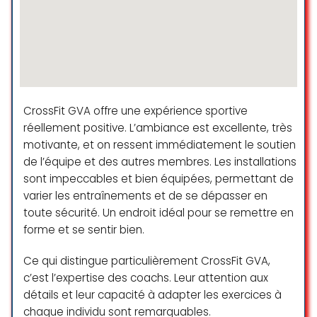
comme prof!
motivante. Les coachs sont non
Elle est très douce, précise, connaît
seulement très professionnels,
parfaitement l’anatomie et les
mais aussi vraiment attentifs aux
mouvements adaptés à la
besoins de chacun. Ils prennent le
grossesse et pour avoir testé
temps d’expliquer chaque
d’autres instructeurs/profs, cela
mouvement en détail et s’assurent
fait vraiment la différence.
que tout le monde progresse à
Elle prend le temps de bien
CrossFit GVA offre une expérience sportive
son rythme, tout en se
expliquer les mouvements et
réellement positive. L’ambiance est excellente, très
challengeant.
positions exactes, les respirations
motivante, et on ressent immédiatement le soutien
et de corriger au besoin nos
La communauté ici est incroyable,
de l’équipe et des autres membres. Les installations
postures donc on a vraiment
les membres sont solidaires et
sont impeccables et bien équipées, permettant de
l’impression d’être presque en
toujours prêts à s’encourager
varier les entraînements et de se dépasser en
cours particulier (même en petit
mutuellement.
toute sécurité. Un endroit idéal pour se remettre en
groupe!).
Je recommande cette salle à tous
forme et se sentir bien.
Si vous cherchez des cours de
ceux qui cherchent à se surpasser
pilates prénatal allez-y sans
dans un environnement positif et
Ce qui distingue particulièrement CrossFit GVA,
hésiter!
bienveillant.
c’est l’expertise des coachs. Leur attention aux
J’espère pouvoir poursuivre avec
détails et leur capacité à adapter les exercices à
elle en post natal également.
Pierre Gallay
chaque individu sont remarquables.