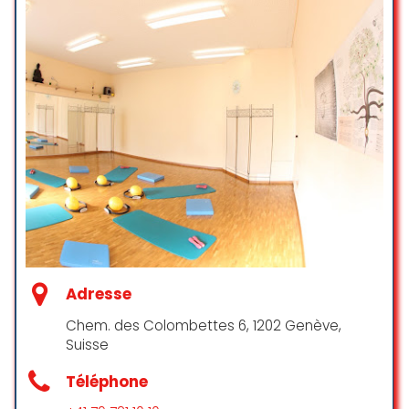
capacités de chacun.e.s. et
Rendez-vous obligatoire
propose des cours très diversifiés
Rendez-vous recommandés
où on ne s’ennuie jamais.
En plus d’être très professionnelles,
Maïté et Marilyn ont le sens de
l’accueil bienveillant et enjoué.
C’est toujours un plaisir !
Fauziah Yusoff
☆ 5/5
Une expérience exceptionnelle !
Maïté est une véritable magicienne
du massage thérapeutique. Dès
Adresse
l’accueil, on se sent en confiance
Chem. des Colombettes 6, 1202 Genève,
grâce à sa bienveillance et son
Suisse
écoute. Chaque geste est précis
et adapté à mes besoins. Après la
Téléphone
séance, je me suis sentie