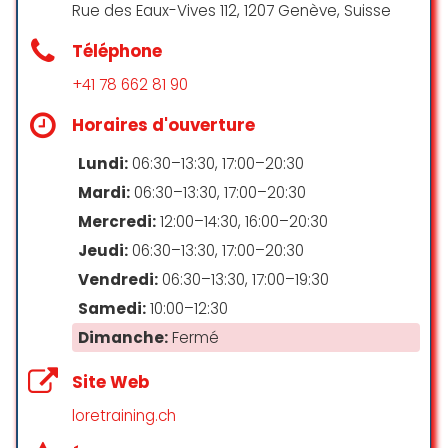
Rue des Eaux-Vives 112, 1207 Genève, Suisse
Services
Laura Gómez
☆ 5/5
Téléphone
Garde d’enfants
+41 78 662 81 90
Toilettes
Horaires d'ouverture
Étant enceinte, je cherchais un
Toilettes non genrées
cours de Pilates prénatal, et j’ai eu
Lundi:
06:30–13:30, 17:00–20:30
la chance de découvrir le site
Wi-Fi
Speakpilates.
Mardi:
06:30–13:30, 17:00–20:30
J’ai commencé par des cours
Mercredi:
12:00–14:30, 16:00–20:30
privés, où Mélina m’a offert un
Clientèle
Jeudi:
06:30–13:30, 17:00–20:30
accompagnement à la fois doux et
Vendredi:
06:30–13:30, 17:00–19:30
rigoureux, avec un programme
LGBTQ+ friendly
personnalisé selon mes besoins
Samedi:
10:00–12:30
tout au long de ma grossesse.
Dimanche:
Fermé
Toujours très attentive pendant
Planning
ses cours, elle m’a appris les
Site Web
bonnes postures pour mieux
Rendez-vous obligatoire
ressentir et travailler mon corps —
loretraining.ch
une aide précieuse pour soulager
Rendez-vous recommandés