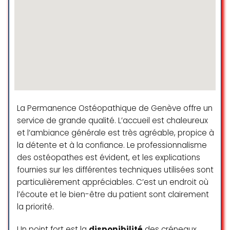
☆ 5/5
Helena est un super prof, elle
donne des instructions claires et
suit la performance de chacun
pour corriger les erreurs. En plus elle
est très sympa!
La Permanence Ostéopathique de Genève offre un
Nadine K
service de grande qualité. L’accueil est chaleureux
☆ 5/5
et l’ambiance générale est très agréable, propice à
la détente et à la confiance. Le professionnalisme
des ostéopathes est évident, et les explications
Pilate & Marwork très bon cours et
fournies sur les différentes techniques utilisées sont
une discipline intéressante très
particulièrement appréciables. C’est un endroit où
bien enseigné avec une
l’écoute et le bien-être du patient sont clairement
professeure pédagogique et dans
la priorité.
la bonne humeur si bien que ça a
un goût de reviens s’y !!! Je me
Un point fort est la
disponibilité
des créneaux,