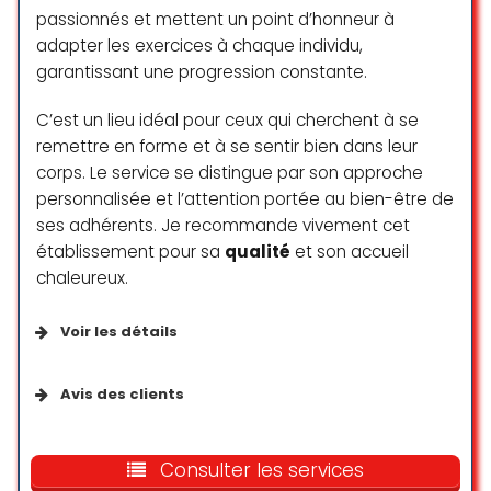
passionnés et mettent un point d’honneur à
adapter les exercices à chaque individu,
Je suis les cours de pilates avec
garantissant une progression constante.
Mélina de Speak Pilates aux Eaux-
Vives depuis plusieurs années.
C’est un lieu idéal pour ceux qui cherchent à se
J’aime ces cours qui sont variés,
remettre en forme et à se sentir bien dans leur
respecteux de la physiologie du
corps. Le service se distingue par son approche
corps et qui se font toujours dans
personnalisée et l’attention portée au bien-être de
la bonne humeur. Grâce à ces
cours, je retrouve et maintiens une
ses adhérents. Je recommande vivement cet
mobilité de mon corps et je peux à
établissement pour sa
qualité
et son accueil
nouveau bouger sans douleur. Je
chaleureux.
vous recommande ses cours
chaleureusement !
Voir les détails
Corinne Arni
Services disponibles
☆ 5/5
Avis des clients
Services sur place
5 étoiles amplement méritées
pour cette box de crossfit qui
Consulter les services
J’ai découvert le pilâtes avec
accueille les sportifs novices ou