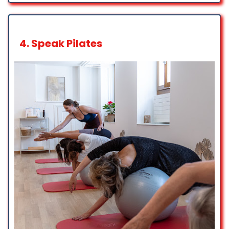
внимательное и профессиональное.
Places assises accessibles en fauteuil roulant
Огромное спасибо за ваши
Toilettes accessibles en fauteuil roulant
объяснения и за то, что избавили от
4.
Speak Pilates
боли в течение дня.
Владислав, у вас действительно
Services
золотые руки!
Р Щ
Toilettes
☆ 5/5
Clientèle
Très bon accueil.
Le thérapeute : En plus d’être
LGBTQ+ friendly
sympathique et agréable, il sait
Safe place pour les transgenres
mettre en confiance le patient.
La séance : Les explications sur le
déroulement sont claires, ainsi que
Planning
sur l’utilité des techniques utilisées.
Je le recommande.
Rendez-vous recommandés