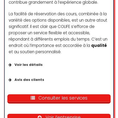
elle crée un lieu où chacun peut se
contribue grandement à l’expérience globale.
reconnecter à soi en toute
authenticité. Son engagement va
La facilité de réservation des cours, combinée à la
bien au-delà du bien-être, c’est
variété des options disponibles, est un autre atout
une véritable mission de vie.
significatif. Il est clair que COLIFE s’efforce de
proposer un service flexible et accessible,
Maeva
répondant à différents emplois du temps. C’est un
☆ 5/5
endroit où l’importance est accordée à la
qualité
et au soutien personnalisé.
Très belle découverte le lieu est
Voir les détails
calme et relaxant et la salle du
fond juste magnifique. J’ai été
Services disponibles
traitée par Maïté pour des
Avis des clients
massages thérapeutiques.
Cours en ligne
(Douleurs lombaires)
Great studio, very professional.
Elle a été très à l’écoute et m’a très
David’s class is one of the best I’ve
Consulter les services
Services sur place
vite mise à l’aise. Les massages
tried. clear instructions, good
m’ont fait beaucoup de bien et
rhythm, and a calm energy that
mon dos est de moins en moins
really helps you focus. The space is
Services
Voir l’entreprise