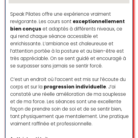
la permanence d’ostéopathie. J’ai
consulté plusieurs fois en quelques
Speak Pilates offre une expérience vraiment
années avec des ostéopathes
revigorante. Les cours sont
exceptionnellement
différents, les prestations étaient
bien conçus
et adaptés à différents niveaux, ce
chaque fois de haute qualité. Les
qui rend chaque séance accessible et
manipulations se font toute en
enrichissante. L’ambiance est chaleureuse et
douceur et efficacité. Je
l’attention portée à la posture et au bien-être est
renouvellerai sans hésiter ma
très appréciable. On se sent guidé et encouragé à
confiance pour ces professionnels.
Je recommande chaleureusement
se surpasser sans jamais se sentir forcé.
ce cabinet.
C’est un endroit où l’accent est mis sur l’écoute du
Fabienne COLLETTA
corps et sur la
progression individuelle
. J’ai
☆ 5/5
constaté une réelle amélioration de ma souplesse
et de ma force. Les séances sont une excellente
façon de prendre soin de soi et de se sentir bien,
Je dormais très peu depuis
tant physiquement que mentalement. Une pratique
plusieurs jours à cause de douleurs.
vraiment raffinée et professionnelle.
Le rdv à été pris le dimanche sur le
site pour le lundi suivant. J’ai eu M