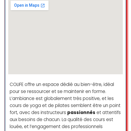
métamorphique, au voyage
tibétain, en passant par l’art-
thérapie, l’équilibre des chakras,
l’homéopathie (que je pratique et
utilise depuis des années) et bien
d’autre encore, offrent une belle
exploration du bien-être et du
développement personnel. Les
intervenants, passionnés et
attentifs, accompagnent chaque
personne avec authenticité. Un lieu
ressourçant et harmonisant, idéal
pour se reconnecter à soi et
repartir léger et apaisé.
COLIFE offre un espace dédié au bien-être, idéal
pour se ressourcer et se maintenir en forme.
Un merci tout spécial à Maïté, la
L’ambiance est globalement très positive, et les
gérante, pour faire vivre ce centre
cours de yoga et de pilates semblent être un point
avec une profonde vocation : offrir
fort, avec des instructeurs
passionnés
et attentifs
un espace de bienveillance et de
aux besoins de chacun. La qualité des cours est
transformation personnelle. Guidée
louée, et l’engagement des professionnels
par son expérience et sa passion,