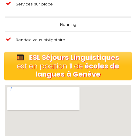
Services sur place
Planning
Rendez-vous obligatoire
ESL Séjours Linguistiques
est en position
1
de
écoles de
langues à Genève