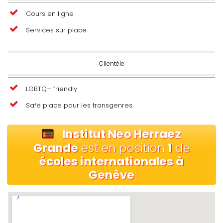
Cours en ligne
Services sur place
Clientèle
LGBTQ+ friendly
Safe place pour les transgenres
Institut Neo Herraez
Grande
est en position
1
de
écoles internationales à
Genève