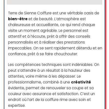
☆ 5/5
Terre de Sienne Coiffure est une véritable oasis de
bien-être
et de beauté. L’atmosphère est
Je suis allée éclaircir mon blond en
chaleureuse et accueillante, ce qui rend chaque
voulant un rendu le plus naturel
possible, ce que la coiffeuse a
visite un moment agréable. Le personnel est
réalisé à la perfection ! Une
attentif et à l’écoute, prêt à offrir des conseils
coiffeuse très à l’écoute de mes
personnalisés et à réaliser des prestations
demandes ainsi que très gentille et
impeccables. On se sent rapidement détendu et en
intéressante, je n’ai jamais été
confiance, prêt à se faire chouchouter.
aussi contente à la sortie de chez
le coiffeur! Je conseille à 100%
Les compétences techniques sont indéniables. On
peut s’attendre à un résultat à la hauteur des
Apolline Pulfer
attentes, voire même à les dépasser. Le
☆ 5/5
professionnalisme, combiné à une
créativité
évidente, permet de renouveler sa coupe et sa
couleur avec assurance et satisfaction. C’est un
J’ai réalisé un balayage dans ce
endroit où l’art de la coiffure rime avec soin et
salon et j’ai adoré le résultat.
expertise.
Ferhat, le coiffeur qui s’est occupé