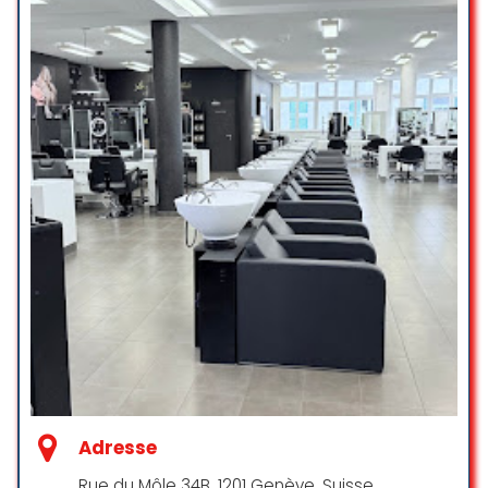
comme une star ! Merci à Mira qui a
C. L.
su répondre à mes envies, et pour
☆ 5/5
la réalisation de ce sublime
balayage et brushing ! C’est de loin
le plus beau résultat que j’ai pu
avoir, je n’ai que des compliments
✨ Manu is a hair magician! ‍♂️❤️ He
par mes proches. Le patron est
did an amazing job on my red hair ,
très accueillant également, bref je
the color looks so rich, natural, and
recommande x100!
radiant I’m obsessed! Plus, he gave
me the most beautiful butterfly
Clarisse Plantade
haircut ‍♀️ that has so much
☆ 5/5
movement and softness. I walked
out feeling like a goddess ✨ Highly
recommend!!
Avis 5 étoiles !
adria dunn
J’étais ravie de mon expérience
☆ 5/5
dans ce salon ! J’ai fait un lissage
Adresse
brésilien de la marque Ybera Paris
et le résultat est tout simplement
Rue du Môle 34B, 1201 Genève, Suisse