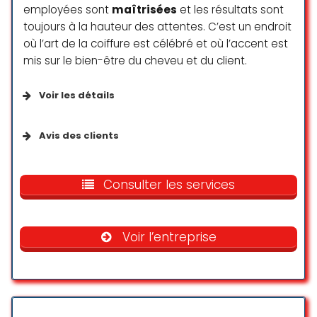
employées sont
maîtrisées
et les résultats sont
toujours à la hauteur des attentes. C’est un endroit
où l’art de la coiffure est célébré et où l’accent est
mis sur le bien-être du cheveu et du client.
Voir les détails
Accessibilité
Avis des clients
Entrée accessible en fauteuil roulant
Je suis absolument ravie de mon
passage. Dès mon arrivée, j’ai été
Consulter les services
accueillie avec chaleur et bonne
Services
humeur. Toute l’équipe est
professionnelle, attentionnée et à
Voir l’entreprise
l’écoute, ce qui met vraiment en
Toilettes
confiance. J’ai passé un excellent
moment, à la fois convivial et
relaxant.
Clientèle