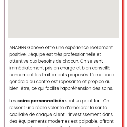
d’autres coiffeurs. Ici, finalement j’ai
été très bien conseillée (et de
façon honnête!) par Lucie. Le toute
s’est passé de merveille, et le
résultat de gloss, coupe et
brushing wavy est incroyable. Merci
à Lucie et son élève Léonore pour
ANAGEN Genève offre une expérience réellement
le bon service! Je reviendrai 🙂
positive. L’équipe est très professionnelle et
Laia Bonet
attentive aux besoins de chacun. On se sent
☆ 5/5
immédiatement pris en charge et bien conseillé
concernant les traitements proposés. L’ambiance
générale du centre est reposante et propice au
Très bonne expérience à
bien-être, ce qui facilite l’appréhension des soins.
l’académie de coiffure. Ce sont les
étudiants qui coupent, toujours
Les
soins personnalisés
sont un point fort. On
sous la supervision attentive des
ressent une réelle volonté d’améliorer la santé
formatrices. J’ai été bien accueilli,
capillaire de chaque client. L’investissement dans
écouté, et la coupe est vraiment
des équipements modernes est palpable, offrant
réussie. Sérieux, pro, et dans une