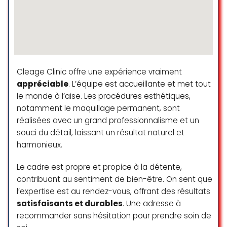
l’aise. Merci beaucoup!
Ramona Gharbi
☆ 5/5
Cleage Clinic offre une expérience vraiment
Je vais dans ce salon depuis
appréciable
. L’équipe est accueillante et met tout
plusieurs années et je suis toujours
le monde à l’aise. Les procédures esthétiques,
aussi satisfaite ! Un grand merci à
notamment le maquillage permanent, sont
Laëtitia pour son
réalisées avec un grand professionnalisme et un
professionnalisme, sa gentillesse
souci du détail, laissant un résultat naturel et
et la qualité de son travail à
harmonieux.
chaque rendez-vous. Je
recommande les yeux fermés !
Le cadre est propre et propice à la détente,
Anaïs Porta
contribuant au sentiment de bien-être. On sent que
l’expertise est au rendez-vous, offrant des résultats
☆ 5/5
satisfaisants et durables
. Une adresse à
recommander sans hésitation pour prendre soin de