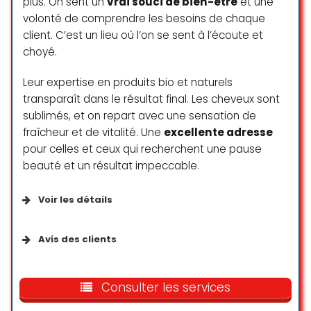
Un accueil très chaleureux le
plus. On sent un
vrai souci de bien-être
et une
personnel nous met allaise desuite
volonté de comprendre les besoins de chaque
et le processus et moins
client. C’est un lieu où l’on se sent à l’écoute et
douloureux que je se que je
choyé.
pensais.
Vivement recommandé pour ma
Leur expertise en produits bio et naturels
part
transparaît dans le résultat final. Les cheveux sont
sublimés, et on repart avec une sensation de
Pascal Buono
fraîcheur et de vitalité. Une
excellente adresse
☆ 5/5
pour celles et ceux qui recherchent une pause
beauté et un résultat impeccable.
Franchement, un grand merci à
Voir les détails
toute l’équipe d’Anagen Genève !
Dès le départ, j’ai été super bien
Services
accueilli, on sent que les gens ici
Avis des clients
aiment ce qu’ils font et prennent le
temps de bien expliquer chaque
Toilettes
J’ai découvert ce salon ‍♀️ via la
étape. L’ambiance est détendue
concurrence qui me la conseillée.
Consulter les services
mais pro, et on se sent tout de
Depuis je ne suis jamais repartie.