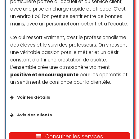
particulière portée à l’accueil et au service client,
vont bien plus loin que la coiffure :
avec une prise en charge rapide et efficace. C’est
ils prennent soin de leurs clients, se
un endroit où l’on peut se sentir entre de bonnes
préoccupent de leur bien-être et
mains, avec un personnel compétent et à l’écoute.
n’hésitent pas à mettre leurs
clients en contact pour de
Ce qui ressort vraiment, c’est le professionnalisme
potentielles collaborations.
Finalement, c’est plus qu’un salon
des élèves et le suivi des professeurs. On y ressent
de coiffure… Ils sont au top ! Bravo
une véritable passion pour le métier et un désir
constant d’offrir une prestation de qualité.
Celine Froidevaux
L’ensemble crée une atmosphère vraiment
☆ 5/5
positive et encourageante
pour les apprentis et
un sentiment de confiance pour la clientèle.
Voir les détails
Services disponibles
Avis des clients
Services en extérieur
Une découverte WOW
Consulter les services
Services sur place