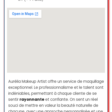
piercing. Depuis le temps qu’on
nous conseille Richard… Nous
n’avons pas été déçus du voyage.
Il à une connaissance parfaite de
l’anatomie, et surtout un don, c’est
pas possible autrement! Un téton
pour moi et une zone intime pour
Mme. 30 minutes après le piercing,
toute douleur à disparue… une
semaine plus tard, la cicatrisation
“semble” déjà complète.
Pour avoir eux de nombreux
piercing dans de nombreux shop,
on peut juger de la différence. Et
Aurélia Makeup Artist offre un service de maquillage
c’est le jour et la nuit.
C’est officiellement notre piercer
exceptionnel. Le professionnalisme et le talent sont
attiré à ma chérie et moi-même.
indéniables, permettant à chaque cliente de se
sentir
rayonnante
et confiante. On sent un réel
benjamin m
souci de mettre en valeur la beauté naturelle de
☆ 5/5
chacune, avec une approche personnalisée et une