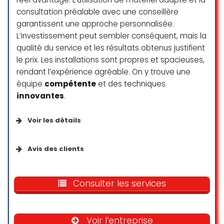
très professionnelles , mais aussi à
consultation préalable avec une conseillère
l’écoute et super sympa.
garantissent une approche personnalisée.
Je recommande les yeux fermés !
L’investissement peut sembler conséquent, mais la
Et merci encore pour ce résultat
incroyable.
qualité du service et les résultats obtenus justifient
le prix. Les installations sont propres et spacieuses,
noemie Maillard
rendant l’expérience agréable. On y trouve une
☆ 5/5
équipe
compétente
et des techniques
innovantes
.
Have found the salon based on the
Voir les détails
reviews and did it so right!
Wonderful experience with Melissa!
Accessibilité
Avis des clients
Super well done cut and styling. Set
a great mood for my birthday
Toilettes accessibles en fauteuil roulant
Voici mon expérience après 3
visit:)) highly recommend and join
séances sur 5 sur les aisselles et
Consulter les services
all the praise:)
sur mes parties intimes, et
A K
Services
franchement, je suis satisfaite.
☆ 5/5
Voir l’entreprise
J’avais un peu peur au début,