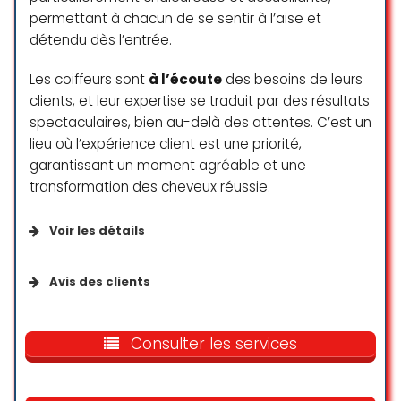
permettant à chacun de se sentir à l’aise et
détendu dès l’entrée.
Les coiffeurs sont
à l’écoute
des besoins de leurs
clients, et leur expertise se traduit par des résultats
spectaculaires, bien au-delà des attentes. C’est un
lieu où l’expérience client est une priorité,
garantissant un moment agréable et une
transformation des cheveux réussie.
Voir les détails
Services disponibles
Avis des clients
Services en extérieur
J’ai fais un lissage à la kératine
dans ce salon et je suis ravie du
Consulter les services
Services sur place
résultat. Mes cheveux sont doux,
brillants, lisses, sans frisottis. Après
m’être lavé les cheveux, j’ai une