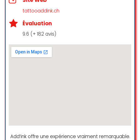
Site Web
séance. Je recommande !
tattooaddink.ch
B.
Évaluation
☆ 5/5
9.6 (+ 182 avis)
Superbe institut très bien situé.
L’équipe est au top propre,
professionnel et elles ont toujours
de bons conseils. Spécialement
merci à Lynda pour ton écoute, ta
compréhension et ta bonne
humeur !
Saray L.O
☆ 5/5
Après plusieurs mauvaises
Add’ink offre une expérience vraiment remarquable.