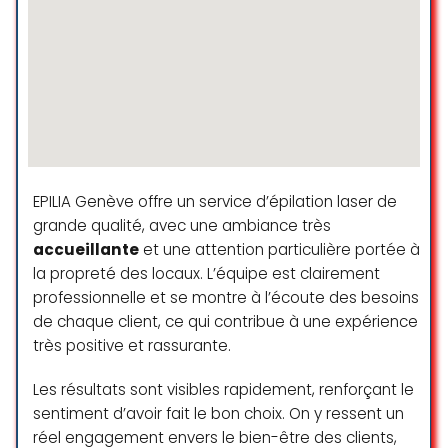
Gabrielle Tilin
☆ 5/5
Un immense merci à Aurélia pour
son travail remarquable lors du
mariage que j’ai eu le plaisir de
coordonner ce week-end avec
EPILIA Genève offre un service d’épilation laser de
Maison Lyv. Elle a su sublimer la
grande qualité, avec une ambiance très
mariée avec un maquillage doux,
accueillante
et une attention particulière portée à
naturel et parfaitement adapté,
mettant en valeur sa beauté sans
la propreté des locaux. L’équipe est clairement
jamais la masquer. Un vrai coup de
professionnelle et se montre à l’écoute des besoins
cœur pour son talent et sa
de chaque client, ce qui contribue à une expérience
douceur !
très positive et rassurante.
Manon,
Maison Lyv
Les résultats sont visibles rapidement, renforçant le
sentiment d’avoir fait le bon choix. On y ressent un
Victor Groult
réel engagement envers le bien-être des clients,
☆ 5/5