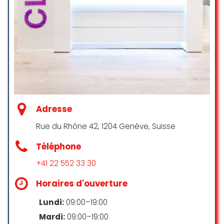
santé. Je recommande vivement
ce salon de coiffure à Rive pour la
qualité des prestations et l’accueil
qui est chaleureux.
Pocahontas le
☆ 5/5
Adresse
Un super salon! Le résultat et
incroyable et on s’y sent comme à
Rue du Rhône 42, 1204 Genève, Suisse
la maison, grâce à l’accueil et la
Téléphone
simplicité des coiffeuses. Je suis
souvent pas satisfaite à 100%
+41 22 552 33 30
quand je sors d’un coiffeur, mais
chez m’zo je l’ai été directement !
Horaires d'ouverture
Un grand merci !
Lundi:
09:00–19:00
jeantet melodie
Mardi:
09:00–19:00
☆ 5/5