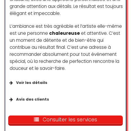
grande attention aux détails. Le résultat est toujours
élégant et impeccable.
Mon papa est le meilleur perceur
de tout les temps et c pas parce
L’ambiance est très agréable et l’artiste elle-même
que c’est mon père mais
est une personne
chaleureuse
et attentive. C’est
effectivement il s’occupe de ses
un moment de détente et de bien-être qui
clientes comme si il s’occuperait
contribue au résultat final. C’est une adresse à
de moi.
recommander absolument pour tout événement
spécial, où la recherche de perfection rencontre la
Lou Anex
douceur et le savoir-faire.
☆ 5/5
Voir les détails
D’un professionnalisme et d’une
Services disponibles
gentillesse hors pair, Richard a su
Avis des clients
résoudre mon problème de
piercing inadapté, posé ailleurs. Il
Services en extérieur
Je peux que recommander Aurélia
met de suite à l’aise et est à
pour son travail professionnel et sa
Consulter les services
l’écoute de ses clients. Il a même
gentillesse. Elle nous a sublimé mes
redressé la barre de mon bijou