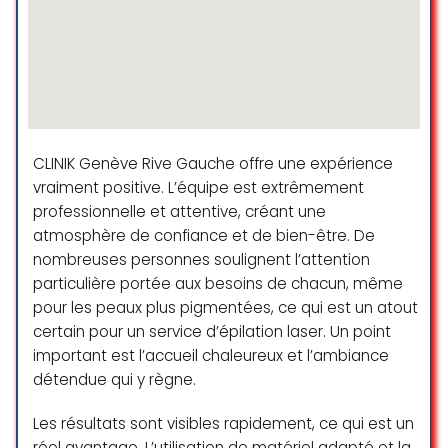
reste intacte et le soin a permis à
mes cheveux de beaucoup moins
tomber 🙂 je suis ravie du service
et du rendu. Je recommande
vivement !
nora
☆ 5/5
CLINIK Genève Rive Gauche offre une expérience
vraiment positive. L’équipe est extrêmement
professionnelle et attentive, créant une
Un immense merci pour ce service
atmosphère de confiance et de bien-être. De
et pour ce magnifique lissage à la
nombreuses personnes soulignent l’attention
kératine !
particulière portée aux besoins de chacun, même
L’accueil dans ce salon était très
pour les peaux plus pigmentées, ce qui est un atout
chaleureux et professionnel
certain pour un service d’épilation laser. Un point
Je recommande le lissage à la
important est l’accueil chaleureux et l’ambiance
kératine le résultat dépasse toutes
détendue qui y règne.
mes attentes , mes cheveux sont
doux, brillants et parfaitement
Les résultats sont visibles rapidement, ce qui est un
lisses. Elles sont non seulement
réel avantage. L’utilisation de matériel adapté et la