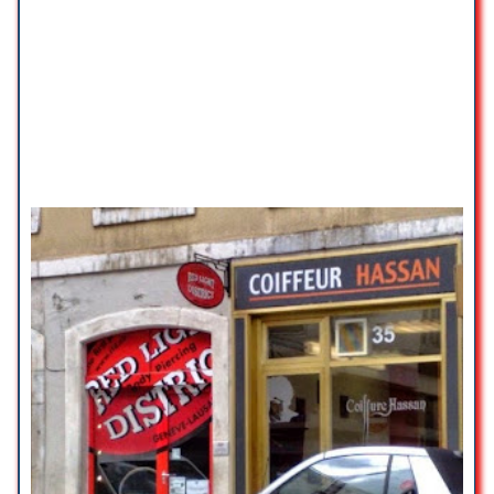
les séances, tu peux toujours
demander des conseils et discuter
de tes doutes.
Pour être honnête, ça picote un
peu pendant la séance, mais c’est
largement supportable. En plus, ça
ne prend pas beaucoup de temps
: en une trentaine de minutes,
c’était plié. Je recommande
vraiment !
Gigi
☆ 5/5
L’accueil au sein de cette clinique
est très accueillant. Les
praticiennes sont très
professionnelles, très attentives,
bienveillantes et à l’écoute. Le