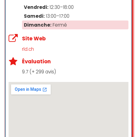
☆ 5/5
Vendredi:
12:30–18:00
Samedi:
13:00–17:00
Dimanche:
Fermé
Cadre très agréable et surtout une
équipe aux petits soins! Une
Site Web
première séance de laser qui s’est
très bien passée, avec une
rld.ch
praticienne très à l’écoute. Encore
Évaluation
merci!
9.7 (+ 299 avis)
océane mathieu
☆ 5/5
Je suis plus que ravie du centre
Clinik, je suis toujours très bien
accueillie et l’équipe est adorable!
L’épilation se déroule à merveille, je
reviendrai sans hésiter pour