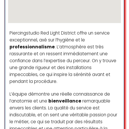
d’autres zones.
Merci
Valentina Buffon
☆ 5/5
Piercingstudio Red Light District offre un service
exceptionnel, axé sur l’hygiène et le
professionnalisme
. L’atmosphère est très
Équipe sympa et très pro !
rassurante et on ressent immédiatement une
Étant métisse, j’étais au début
hésitante à me lancer, mais cela
confiance dans l’expertise du perceur. On y trouve
fait maintenant plus de 6 mois que
une grande rigueur et des installations
je fais les aisselles/jambes
impeccables, ce qui inspire la sérénité avant et
complètes au diode et les
pendant la procédure.
résultats sont là !
Le rapport qualité/prix est aussi au
L’équipe démontre une réelle connaissance de
rdv, je recommande Clinik sans
l’anatomie et une
bienveillance
remarquable
hésitation
envers les clients. La qualité du service est
indiscutable, et on sent une véritable passion pour
Pauline Kalonji
le métier, ce qui se traduit par des résultats
☆ 5/5
impeccables et une attention particulière à la