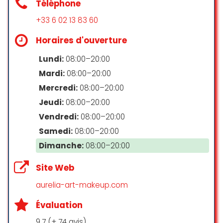
Téléphone
vivement.
+33 6 02 13 83 60
Sisi Elou
☆ 5/5
Horaires d'ouverture
Lundi:
08:00–20:00
Mardi:
08:00–20:00
Le meilleur perceur que j’ai eu
Il m’a percer 3 fois les tétons et
Mercredi:
08:00–20:00
une petite douleur la première fois
Jeudi:
08:00–20:00
mais il fait tellement ça avec
Vendredi:
08:00–20:00
douceur
Merci énormément
Samedi:
08:00–20:00
Petite question est tu ouvert le
Dimanche:
08:00–20:00
vendredi ? J’ai une urgence
Site Web
Laura Fleischmann
☆ 5/5
aurelia-art-makeup.com
Évaluation
Cet homme est un génie du
9.7 (+ 74 avis)