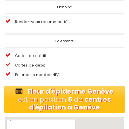
Planning
Rendez-vous recommandés
Paiements
Cartes de crédit
Cartes de débit
Paiements mobiles NFC
Fleur d'épiderme Genève
est en position
5
de
centres
d'épilation à Genève