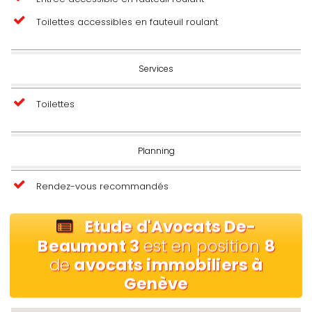
Toilettes accessibles en fauteuil roulant
Services
Toilettes
Planning
Rendez-vous recommandés
Etude d'Avocats De-
Beaumont 3
est en position
8
de
avocats immobiliers à
Genève