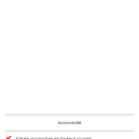
Accessibilité
Entrée accessible en fauteuil roulant