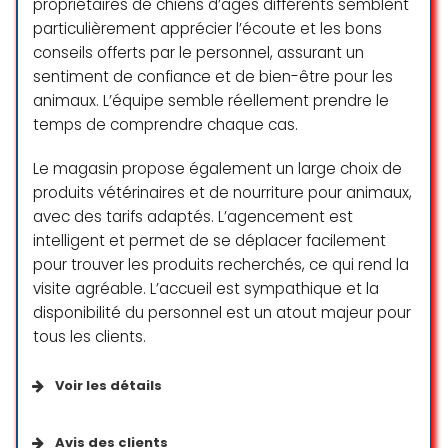
especially appreciated how gentle
propriétaires de chiens d’âges différents semblent
they were with my cats and how
particulièrement apprécier l’écoute et les bons
they followed up afterwards.
conseils offerts par le personnel, assurant un
sentiment de confiance et de bien-être pour les
Juan García-Aráez Martín-
animaux. L’équipe semble réellement prendre le
Montalvo
temps de comprendre chaque cas.
☆ 5/5
Le magasin propose également un large choix de
produits vétérinaires et de nourriture pour animaux,
Cela fait maintenant trois mois que
avec des tarifs adaptés. L’agencement est
je fréquente cette clinique, et je
intelligent et permet de se déplacer facilement
suis absolument ravie. Les
pour trouver les produits recherchés, ce qui rend la
assistantes sont d’une
visite agréable. L’accueil est sympathique et la
bienveillance rare, compétentes et
disponibilité du personnel est un atout majeur pour
toujours attentives aux besoins.
tous les clients.
Quant à Dr Christelle Raymond,
vétérinaire de mes trois chiens,
c’est une professionnelle
Voir les détails
remarquable : douce, à l’écoute,
respectueuse du rythme de
Planning
Avis des clients