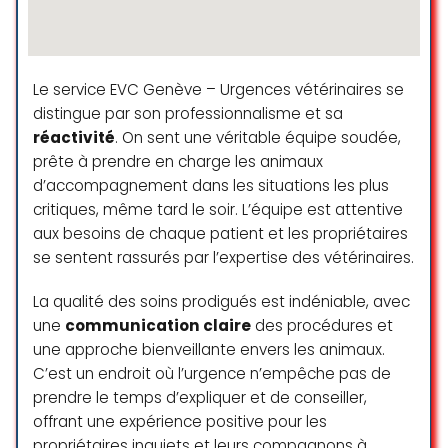
ruinée pour les soins de son animal.
pagare il carattere di urgenza. Che
Ils poussent à la médication et aux
dire? Spero di non averne bisogno
frais excessif”
presto ma sicuramente, in caso di
-“j’ai emmené mon animal, ils ont
bisogno, torneró lì.
Le service EVC Genève – Urgences vétérinaires se
failli le tuer. J’y suis allé qu’une fois,
distingue par son professionnalisme et sa
plus jamais et je n’ai pas payé leur
CLI O
réactivité
. On sent une véritable équipe soudée,
facture”.
☆ 5/5
prête à prendre en charge les animaux
Voilà, je préviens, libre à vous d’y
d’accompagnement dans les situations les plus
aller, je suis content d’être parti à
critiques, même tard le soir. L’équipe est attentive
temps
Great care and highly professional
aux besoins de chaque patient et les propriétaires
team. Dr. Campbell has been
se sentent rassurés par l’expertise des vétérinaires.
malou rih
supervising my pet for around 10
☆ 1/5
years and always provided the
La qualité des soins prodigués est indéniable, avec
best advice and consultancy.
une
communication claire
des procédures et
Highly recommend to everyone!
une approche bienveillante envers les animaux.
Today I went to the clinic and took
Oksana Petrova
C’est un endroit où l’urgence n’empêche pas de
two kittens with me. I forgot to
prendre le temps d’expliquer et de conseiller,
☆ 5/5
make an appointment over the
offrant une expérience positive pour les
phone, but I was greeted kindly and
propriétaires inquiets et leurs compagnons à