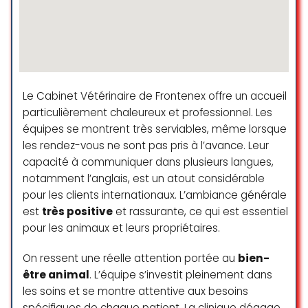
manque de professionnalisme. Puis
nous lui expliquons que notre chien
souffre bcp trop, ce qu’il repond
tout simplement ” bon bah alor oui
faut le piquer ” sans aucune
empathie, il est direct parti
chercher les seringues et voila.
Le Cabinet Vétérinaire de Frontenex offre un accueil
Sans exagérer la consultation n’a
particulièrement chaleureux et professionnel. Les
pas pris plus de 10 min(la clinique
équipes se montrent très serviables, même lorsque
etait vide a ce moment la), aucun
les rendez-vous ne sont pas pris à l’avance. Leur
temps pour nous recueilllir avec
capacité à communiquer dans plusieurs langues,
notre chien avant la fin, et biensur
notamment l’anglais, est un atout considérable
l’a piqué devant nous. Je pense
pour les clients internationaux. L’ambiance générale
que ce moment m’a beaucoup
est
très positive
et rassurante, ce qui est essentiel
plus traumatisée que la mort en
pour les animaux et leurs propriétaires.
elle meme de mon chien. À bannir.
Rachel
On ressent une réelle attention portée au
bien-
☆ 1/5
être animal
. L’équipe s’investit pleinement dans
les soins et se montre attentive aux besoins
spécifiques de chaque patient. La clinique dégage