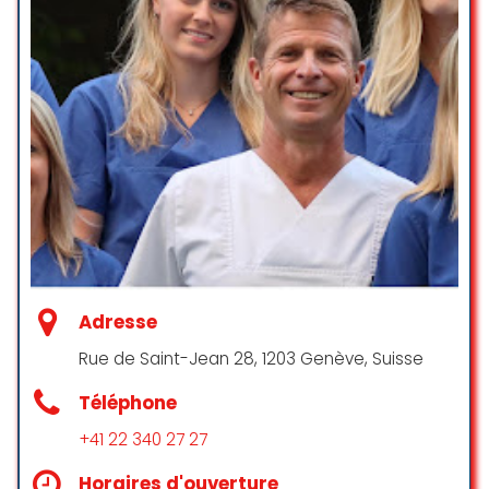
pour son professionnalisme, son
écoute et ses bons conseils et
soins. J’ai deux chiens d’âge et
gabarit opposé et je ne fais
confiance qu’à cette vétérinaire.
Elle sait se montrer à l’écoute et
prendre son temps face a nos
inquiétude. Un grand merci pour
tout ! Milou et Vaïko sont toujours
ravis de la voir à chaque contrôle
également !
Ana
Adresse
☆ 5/5
Rue de Saint-Jean 28, 1203 Genève, Suisse
Téléphone
Je n’ai fait qu’une halte pour l’achat
de croquettes pour mes félins. Ma
+41 22 340 27 27
première impression est plutôt
Horaires d'ouverture
bonne. L’espace est