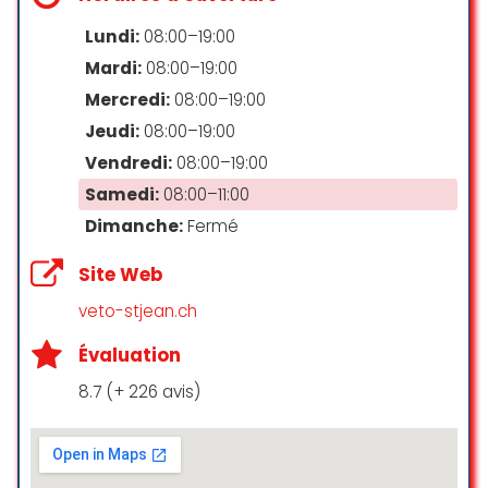
intelligemment configuré et bien
Lundi:
08:00–19:00
exploité. Le choix des produits
vétérinaires est vaste et leurs tarifs
Mardi:
08:00–19:00
adaptés au marché. Merci pour
Mercredi:
08:00–19:00
l’accueil et la disponibilité du
Jeudi:
08:00–19:00
personnel. J’y retournerai sans
hésitation ! A très vite.
Vendredi:
08:00–19:00
Samedi:
08:00–11:00
Magda “KLEONIKI” G.
Dimanche:
Fermé
☆ 5/5
Site Web
veto-stjean.ch
Very professional vet. They are
amazing! You can also buy good
Évaluation
products and food from them
8.7 (+ 226 avis)
Roberta Troccoli
☆ 5/5