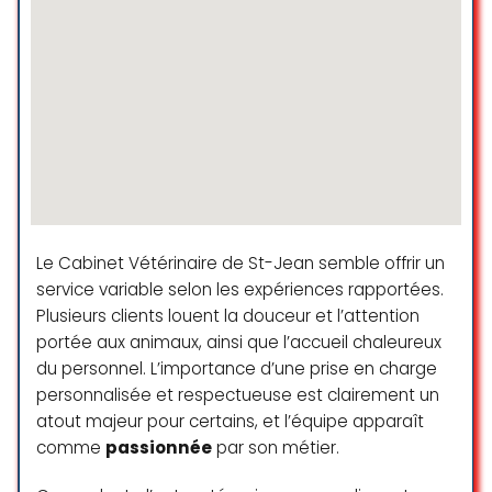
Excellent accueil, compétences
sensibles, émérites, et grande
ouverture à la discussion et à
toutes explications souhaitées,
pour un très bon rapport qualité
prix.
Aucune hésitation : vos animaux de
compagnie sont entre des mains
expertes !!
Un immense merci de l’ensemble
Le Cabinet Vétérinaire de St-Jean semble offrir un
des prestations de votre cabinet
service variable selon les expériences rapportées.
vétérinaire !
Plusieurs clients louent la douceur et l’attention
Pascal Perret
portée aux animaux, ainsi que l’accueil chaleureux
☆ 5/5
du personnel. L’importance d’une prise en charge
personnalisée et respectueuse est clairement un
atout majeur pour certains, et l’équipe apparaît
Très bon cabinet vétérinaire avec
comme
passionnée
par son métier.
un shop qui vend des produits