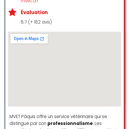
mvet.ch
Michele DEL GROSSO
Évaluation
☆ 5/5
8.7 (+ 182 avis)
I cannot recommend this
veterinary clinic in Geneva highly
enough. The entire team is
professional, compassionate, and
truly dedicated to the well-being of
animals. From the moment you
walk in, you’re greeted with warmth
and a genuine concern for your
pet’s health and comfort.
The vets are incredibly
knowledgeable and take the time
to explain everything clearly.
MVET Pâquis offre un service vétérinaire qui se
They’re patient, thorough, and
never make you feel rushed. I
distingue par son
professionnalisme
. Les