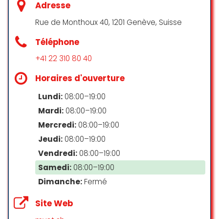
Adresse
couldn’t be happier. They were
chaton va mieux, la vétérinaire à
incredibly gentle and attentive
tout mis en œuvre pour que ça
Rue de Monthoux 40, 1201 Genève, Suisse
throughout the process.
aille
Téléphone
Gerald Muriel (Temiatwork)
Merci à elles
☆ 5/5
+41 22 310 80 40
Morgane Wetzel
Horaires d'ouverture
☆ 5/5
Lundi:
08:00–19:00
Mardi:
08:00–19:00
Je suis très satisfait des services
Mercredi:
08:00–19:00
de cette clinique vétérinaire.
L’accueil est chaleureux, l’équipe
Jeudi:
08:00–19:00
est professionnelle et bienveillante,
Vendredi:
08:00–19:00
et on sent qu’ils se soucient
Samedi:
08:00–19:00
vraiment du bien-être des
animaux. Mon compagnon à
Dimanche:
Fermé
quatre pattes a été très bien pris
en charge. Je recommande
Site Web
vivement cette clinique !