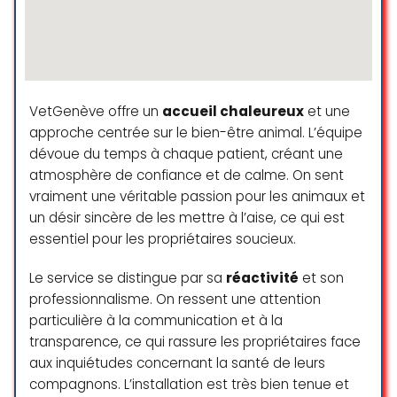
animaux malades sont entourés
de stimulations et le poste
d’accueil ne permet pas aux
employés de créer un contact
rassurant. Ceci est personnel mais
VetGenève offre un
accueil chaleureux
et une
le ton très léger et ” sans soucis ”
approche centrée sur le bien-être animal. L’équipe
de la professionnelle ne résonnait
pas avec notre besoin de
dévoue du temps à chaque patient, créant une
compréhension de l’état de santé
atmosphère de confiance et de calme. On sent
inquiétant de notre chat. Nous
vraiment une véritable passion pour les animaux et
avons fait un test urinaire dont les
un désir sincère de les mettre à l’aise, ce qui est
résultats devaient nous être
essentiel pour les propriétaires soucieux.
communiqués le lendemain pour
agir au plus vite. Nous en sommes
Le service se distingue par sa
réactivité
et son
à une semaine plus tard, nous
professionnalisme. On ressent une attention
avons appelé quatre fois le
particulière à la communication et à la
cabinet. Les trois premières fois il
transparence, ce qui rassure les propriétaires face
nous était dit que la vétérinaire
aux inquiétudes concernant la santé de leurs
nous rappellerait chaque
compagnons. L’installation est très bien tenue et
lendemain, puis nous apprenons