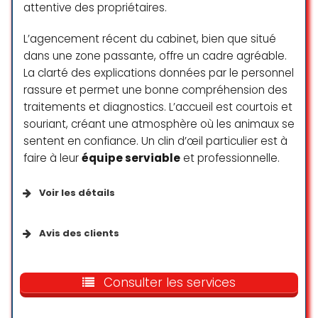
attentive des propriétaires.
L’agencement récent du cabinet, bien que situé
dans une zone passante, offre un cadre agréable.
La clarté des explications données par le personnel
rassure et permet une bonne compréhension des
traitements et diagnostics. L’accueil est courtois et
souriant, créant une atmosphère où les animaux se
sentent en confiance. Un clin d’œil particulier est à
faire à leur
équipe serviable
et professionnelle.
Voir les détails
Fournis par l’établissement
Avis des clients
S’identifie comme géré par une femme
Accueil et service rapide et
compétent; bonne prise en charge
Consulter les services
de mon chat et le prix très
Services disponibles
accessible. Je recommande ce