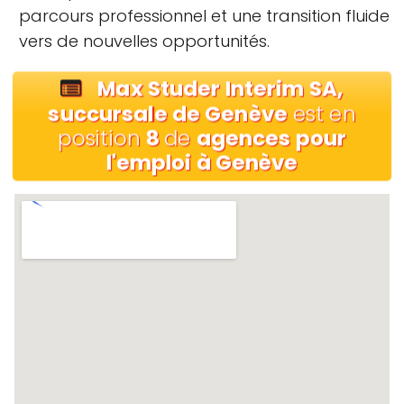
parcours professionnel et une transition fluide
vers de nouvelles opportunités.
Max Studer Interim SA,
succursale de Genève
est en
position
8
de
agences pour
l'emploi à Genève