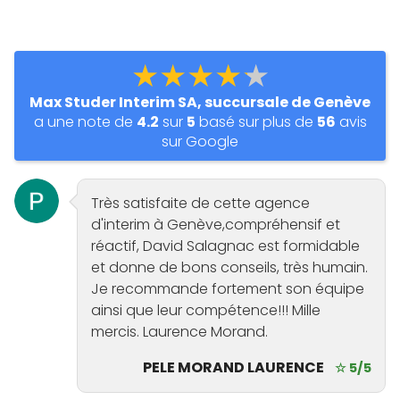
★★★★★
Max Studer Interim SA, succursale de Genève
a une note de
4.2
sur
5
basé sur plus de
56
avis
sur Google
Très satisfaite de cette agence
d'interim à Genève,compréhensif et
réactif, David Salagnac est formidable
et donne de bons conseils, très humain.
Je recommande fortement son équipe
ainsi que leur compétence!!! Mille
mercis. Laurence Morand.
PELE MORAND LAURENCE
☆ 5/5