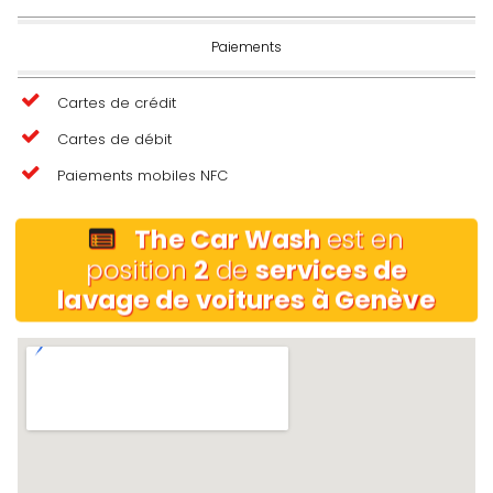
Paiements
Cartes de crédit
Cartes de débit
Paiements mobiles NFC
The Car Wash
est en
position
2
de
services de
lavage de voitures à Genève