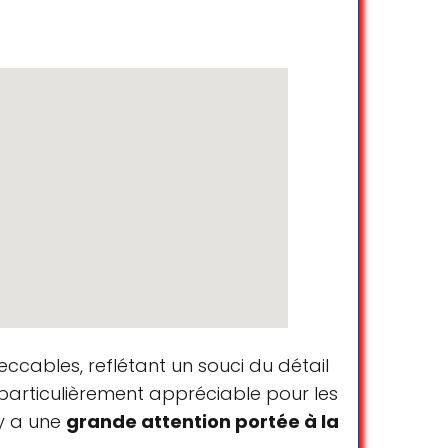
nterhaltsam und effizient. Fahrzeuge sind
maurizio cortellessa
☆ 5/5
d their job perfectly well. So we are
Katya Streltsova
☆ 5/5
eccables, reflétant un souci du détail
s a true luxury service. Me and my family
 particulièrement appréciable pour les
 y a une
grande attention portée à la
Manela Lucas