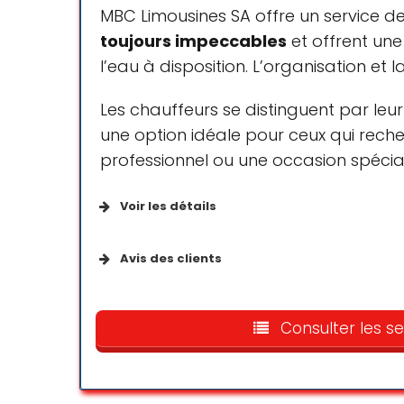
MBC Limousines SA offre un service de 
toujours impeccables
et offrent un
l’eau à disposition. L’organisation et 
Les chauffeurs se distinguent par le
une option idéale pour ceux qui rech
professionnel ou une occasion spécia
Voir les détails
Accessibilité
Avis des clients
Parking accessible en fauteuil roulant
We used MBC today for our t
bottle of water, and driver wa
Consulter les se
impressed so we will definit