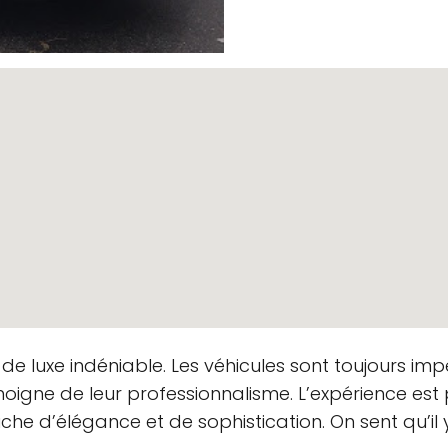
ne Voranmeldung sonntags vormittags. Netter Chauffeur, u
n.
 services of this company several times. Every time they di
e with MBC Limousines SA again
e luxe indéniable. Les véhicules sont toujours imp
a, luxury service! Nothing to complain. Only recommend a
moigne de leur professionnalisme. L’expérience est
afe
che d’élégance et de sophistication. On sent qu’il