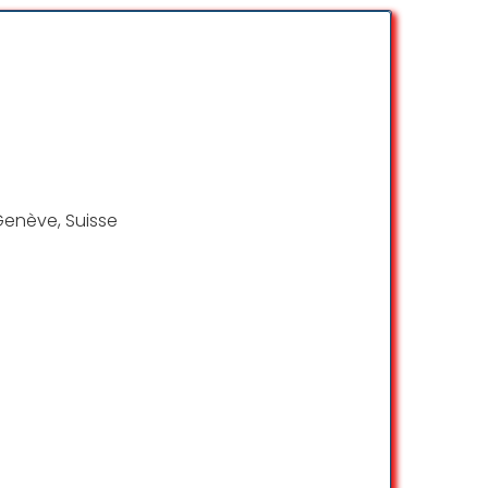
 excelência, demonstrando
sta Carlos Monteiro, cuja habilidade ao
s detalhes e o trato cortês com os
a e a condução confiável do Carlos para
Genève, Suisse
Alice Marimon
☆ 5/5
e. Such a brilliant drivers and very
all Switzerland. Thank you
Jubran Hame
☆ 5/5