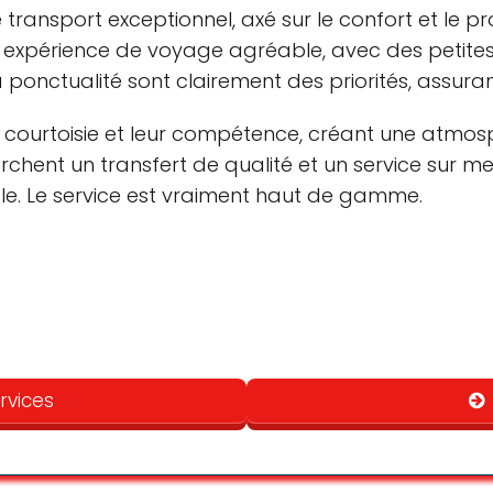
transport exceptionnel, axé sur le confort et le pr
e expérience de voyage agréable, avec des petit
la ponctualité sont clairement des priorités, assuran
ur courtoisie et leur compétence, créant une atmo
erchent un transfert de qualité et un service sur 
le. Le service est vraiment haut de gamme.
Services
Toilettes
ravels between La Fouly-chamonix- Geneva. Was perfect 
s early. Excellent driver was very professional. My boss is
rvices
ely use again and highly recommend