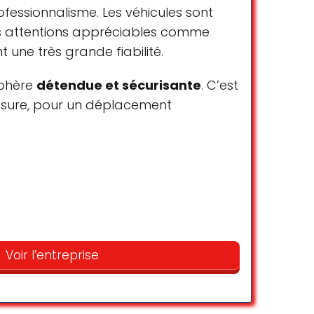
ofessionnalisme. Les véhicules sont
es attentions appréciables comme
t une très grande fiabilité.
sphère
détendue et sécurisante
. C’est
mesure, pour un déplacement
Paiements
Cartes de crédit
experience Throughout, car was clean,
 hard to please but was extremely
Voir l’entreprise
Suzanne Harrison
☆ 5/5