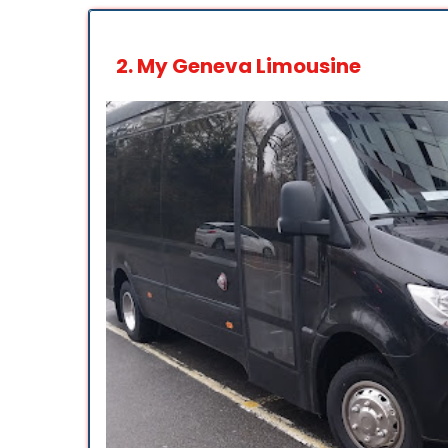
2.
My Geneva Limousine
Nesta empresa de motoristas
profissionalismo e pontualid
volante é notável, proporci
passageiros fazem dele um v
qualquer um que valorize um 
Such an excellent service, car
professional. Well done for a 