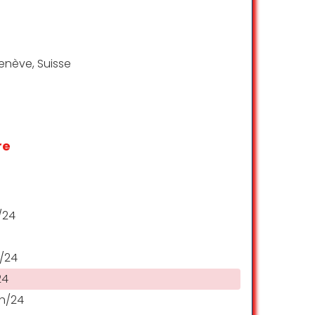
Genève, Suisse
re
/24
/24
24
h/24