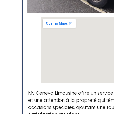
Schnell und flexibel auch oh
neu und sehr sauber gehalte
Excellent service! We used the
definitely going to cooperat
My Geneva Limousine offre un service d
From Geneve to Milan Malpens
et une attention à la propreté qui té
felt totally confortável and s
occasions spéciales, ajoutant une tou