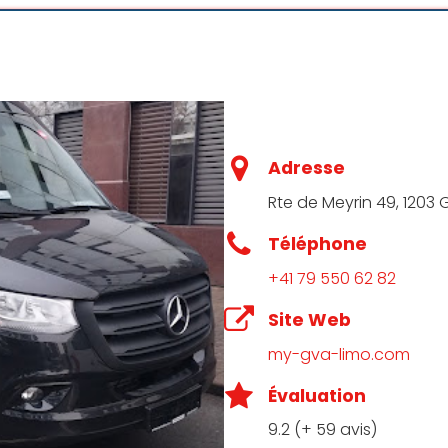
, é evidente que oferecem um serviço de transporte de
ade em todas as viagens. Destaco especialmente o motori
onando uma viagem segura e confortável. Sua atenção ao
erdadeiro diferencial. Certamente, recomendo a empres
Adresse
serviço de alta qualidade.
Rte de Meyrin 49, 1203 
Téléphone
+41 79 550 62 82
Site Web
s are super clean and new, bottle of water, WiFi,and on tim
great service. The best chauffeur service in Geneva if not 
my-gva-limo.com
Évaluation
9.2 (+ 59 avis)