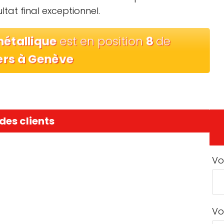
ltat final exceptionnel.
métallique
est en position
8
de
ers à Genève
des clients
Vo
Vo