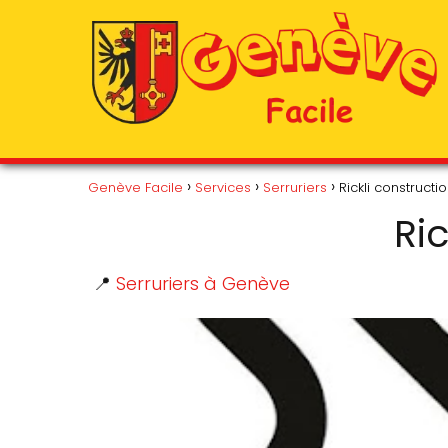
Genève Facile
Services
Serruriers
Rickli constructi
Ri
📍
Serruriers à Genève