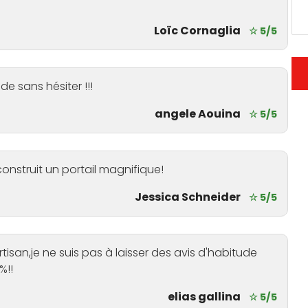
Loïc Cornaglia
☆ 5/5
e sans hésiter !!!
angele Aouina
☆ 5/5
 construit un portail magnifique!
Jessica Schneider
☆ 5/5
san,je ne suis pas à laisser des avis d'habitude
%!!
elias gallina
☆ 5/5