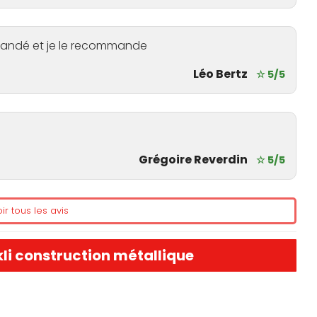
mmandé et je le recommande
Léo Bertz
☆ 5/5
Grégoire Reverdin
☆ 5/5
ir tous les avis
kli construction métallique