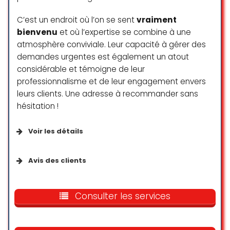
C’est un endroit où l’on se sent
vraiment
bienvenu
et où l’expertise se combine à une
atmosphère conviviale. Leur capacité à gérer des
demandes urgentes est également un atout
considérable et témoigne de leur
professionnalisme et de leur engagement envers
leurs clients. Une adresse à recommander sans
hésitation !
Voir les détails
Paiements
Avis des clients
Cartes de débit
All of the staff are very kind and
friendly.
Consulter les services
Paiements mobiles NFC
I don’t speak much French, but they
patiently assist me with a smile
from start to finish.