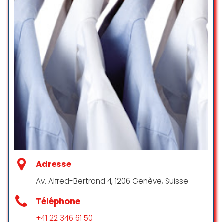
My sneakers were completely
renovated after 4 years of wearing
them! Thank you! It’s incredible
Kse Pash
☆ 5/5
Je recommande vivement
Pressing Baechler.
Le Personnel est très agréable, très
gentille, à l’écoute. Elles sont
vraiment très professionnelles
Gul K.
Adresse
☆ 5/5
Av. Alfred-Bertrand 4, 1206 Genève, Suisse
Téléphone
Très bon accueil et très bon
+41 22 346 61 50