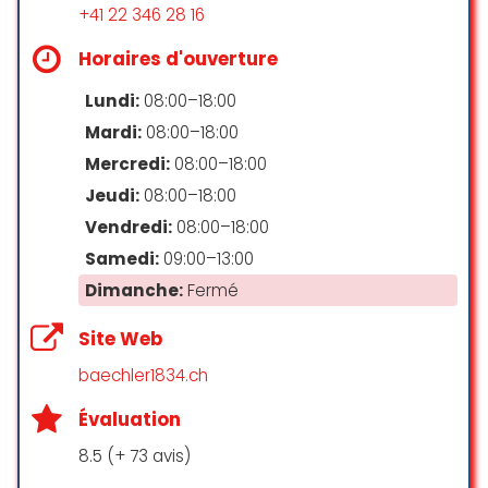
+41 22 346 28 16
Horaires d'ouverture
Vraiment un endroit fantastique
une accueil remarquable et mes
Lundi:
08:00–18:00
habille son sec comme jamais
Mardi:
08:00–18:00
Mercredi:
08:00–18:00
Kevin Casadei
☆ 5/5
Jeudi:
08:00–18:00
Vendredi:
08:00–18:00
Samedi:
09:00–13:00
Travaille professionnel, accueil,
Dimanche:
Fermé
chaleureux. Merci pour votre
travaille
Site Web
Alda Dias
baechler1834.ch
☆ 5/5
Évaluation
8.5 (+ 73 avis)
Un service impeccable, très