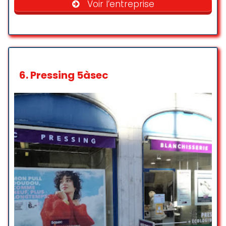
Voir l’entreprise
I had been using a different dry
cleaning shop for the first two
months after moving to Geneva,
but their service was unfriendly. So
recently, I switched to this store
and it was definitely the right
6.
Pressing 5àsec
choice. I’m very happy with the
quality of the cleaning and the
warm service.
Chihiro Oshima
☆ 5/5
Accueil, service et sympathie… j’ai
apporté un costume avec un délai
impossible. La mission impossible a
été accomplie par les dames qui y
travaillaient, chapeau et bravo