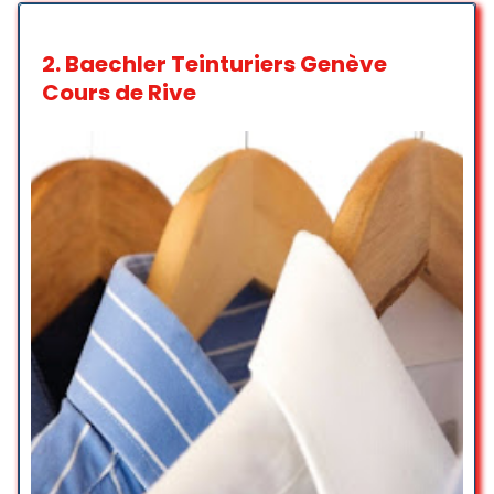
merci pour votre constance et
votre gentillesse !
2.
Baechler Teinturiers Genève
Nicolas Stajic
Cours de Rive
☆ 5/5
AVOID AVOID
UPDATE 2025: a full year ago, I filled
out their form. No response at all
by email, telephone, mail. They
ruined a handmade wool and silk
carpet and made me pay to get it
back. No respect for customers.
They actually made the carpet
WORSE.
EDIT
EIGHT months ago, 5àsec asked
me to fill out a form, which I did.
ZERO response in EIGHT months;