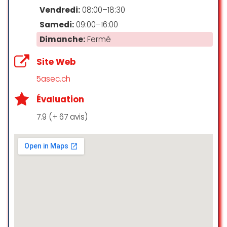
vêtements comme de vieux amis.
Vendredi:
08:00–18:30
Merci
Samedi:
09:00–16:00
Bernard Duruel
Dimanche:
Fermé
☆ 5/5
Site Web
5asec.ch
Bel accueil, personnel très
professionnel et bienveillant
Évaluation
toujours avec le sourire!
7.9 (+ 67 avis)
Anne-Marie Catel
☆ 5/5
Accueil chaleureux, personnel
flexible, compréhension d’une
urgence ponctuelle. Rapidité et
chemises impeccables repassées
à la main ! Quel service … bien