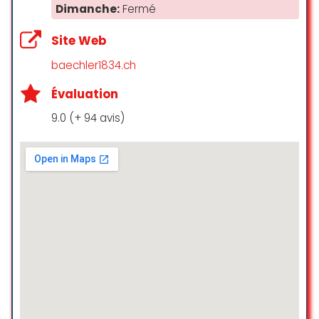
first said I did not ask for spot
Dimanche:
Fermé
removal. I showed her the intake
form, which indicated spot
Site Web
treatment. She changed her story
baechler1834.ch
and said they don’t guarantee
spot removal.
Évaluation
2. The sides are torn.
3. There are parts of the carpet
9.0 (+ 94 avis)
that are yellowed, where they used
to be cream. They actually
discoloured the carpet and ruined
it.
When I said I wasn’t satisfied, the
lady said it’s done by a third party
and I could go out to (Bernex?) to
complain, but 5àsec took no
responsibility for whether the
carpet was cleaned. She wouldn’t
let me have the carpet until I paid
the remainder.