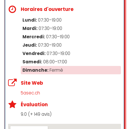
service
Horaires d'ouverture
josiane
☆ 5/5
Lundi:
07:30–19:00
Mardi:
07:30–19:00
Mercredi:
07:30–19:00
Vraiment content de retrouver ma
Jeudi:
07:30–19:00
veste elle me l’ont nettoyé propre .
Vendredi:
07:30–19:00
Merci beaucoup à Anna et Susana ,
elle ont fait ça avec amour !!!! Merci
Samedi:
08:00–17:00
1000fois
Dimanche:
Fermé
zekwe THUUG
Site Web
☆ 5/5
5asec.ch
Évaluation
9.0 (+ 149 avis)