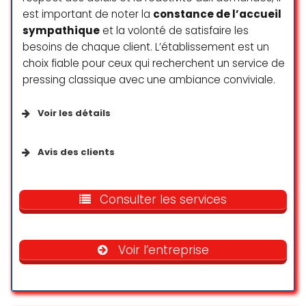
est important de noter la
constance de l’accueil
sympathique
et la volonté de satisfaire les
besoins de chaque client. L’établissement est un
choix fiable pour ceux qui recherchent un service de
pressing classique avec une ambiance conviviale.
Voir les détails
Paiements
Avis des clients
Cartes de crédit
Un grand merci à toute l’équipe du
5àsec de la rue de Carouge !
Consulter les services
Cartes de débit
Toujours accueillis avec le sourire,
Paiements mobiles NFC
un service professionnel et
efficace à chaque passage. Mes
Voir l’entreprise
vêtements sont prêts rapidement,
sentent bon, sont
impeccablement repassés… Un vrai
plaisir à chaque visite. Bravo et