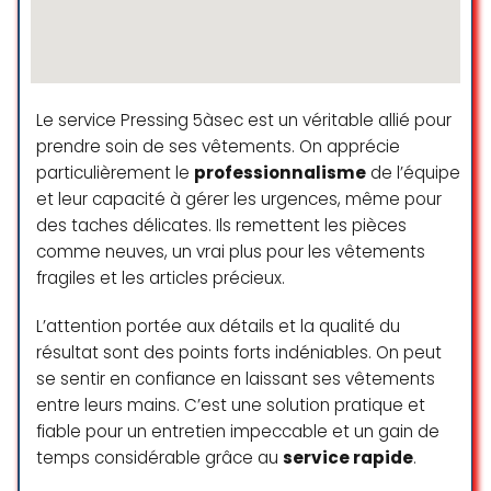
meilleur que la compétition qui se
trouve à quelque centaine de
mètres. Bravo.
Pascal M
Le service Pressing 5àsec est un véritable allié pour
☆ 5/5
prendre soin de ses vêtements. On apprécie
particulièrement le
professionnalisme
de l’équipe
et leur capacité à gérer les urgences, même pour
Accueil sympa et professionnel,
des taches délicates. Ils remettent les pièces
parfait! Et le travail effectué est
comme neuves, un vrai plus pour les vêtements
réalisé dans les délais et toujours
fragiles et les articles précieux.
très bien!! Je vous conseil vivement
cet établissement!!
L’attention portée aux détails et la qualité du
résultat sont des points forts indéniables. On peut
Laurent Guiraud
se sentir en confiance en laissant ses vêtements
☆ 5/5
entre leurs mains. C’est une solution pratique et
fiable pour un entretien impeccable et un gain de
temps considérable grâce au
service rapide
.