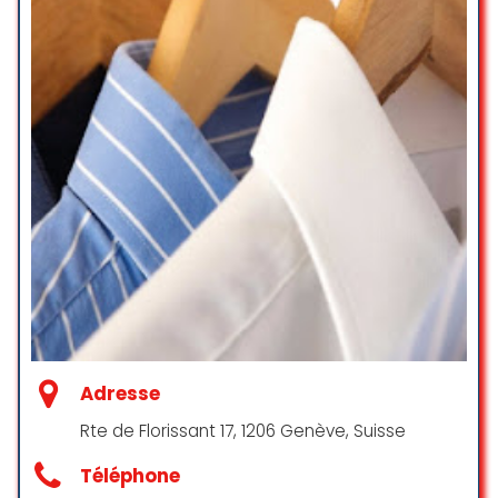
willy es.
☆ 5/5
Personnel très compétent,
vraiment à l’écoute et et toujours
très aimable ! Qualité du travail
incomparable ! Je ecommande
vivement.
Anne CAILLAT
☆ 5/5
Adresse
Accueil agréable avec un bon
service.
Rte de Florissant 17, 1206 Genève, Suisse
Lady Marie
Téléphone
☆ 5/5