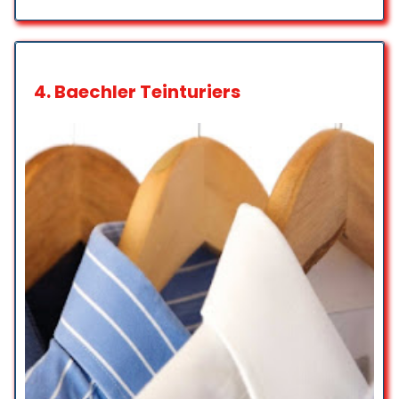
professionnelle, c’est la première
fois que je viens chez 5 à sec , je
reviendrai merci pour ce service
top qualité.
4.
Baechler Teinturiers
Alejandro guillen castro
☆ 5/5
Service et personnel de qualité,
très bonne accueil
Jeremy Rodrigues
☆ 5/5
Service retouches à éviter ! J’ai
apporté un vêtement pour
retouche lundi demandant pour