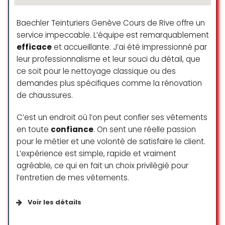
Irresponsible, early closing, don’t
respond to customers, don’t take
responsibility for work. I spent over
Baechler Teinturiers Genève Cours de Rive offre un
100CHF and months of waiting so
service impeccable. L’équipe est remarquablement
5àsec could ruin a valuable carpet.
efficace
et accueillante. J’ai été impressionné par
As long as you don’t want
leur professionnalisme et leur souci du détail, que
customer service, responsiveness
ce soit pour le nettoyage classique ou des
or clean items, feel free to throw
demandes plus spécifiques comme la rénovation
your money at this enterprise… if
de chaussures.
you can find them open.
C’est un endroit où l’on peut confier ses vêtements
Catherine K
en toute
confiance
. On sent une réelle passion
☆ 1/5
pour le métier et une volonté de satisfaire le client.
L’expérience est simple, rapide et vraiment
agréable, ce qui en fait un choix privilégié pour
Excellent service très aimable
l’entretien de mes vêtements.
accueil je recommande ce
pressing
Voir les détails
Esther Watson
☆ 5/5
Paiements