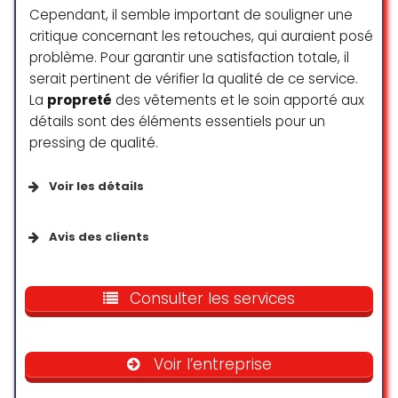
Cependant, il semble important de souligner une
critique concernant les retouches, qui auraient posé
problème. Pour garantir une satisfaction totale, il
serait pertinent de vérifier la qualité de ce service.
La
propreté
des vêtements et le soin apporté aux
détails sont des éléments essentiels pour un
pressing de qualité.
Voir les détails
Paiements
Avis des clients
Cartes de crédit
J’ai été reçu avec une attention
bienveillante et très à beau sourire
Consulter les services
Cartes de débit
qui fait du bien , j’ai déjà été à
d’autre pressing de la concurrence
je peut vous dire que j’ai été
Voir l’entreprise
agréablement accueillie, rapide
efface de la jeune femme a été