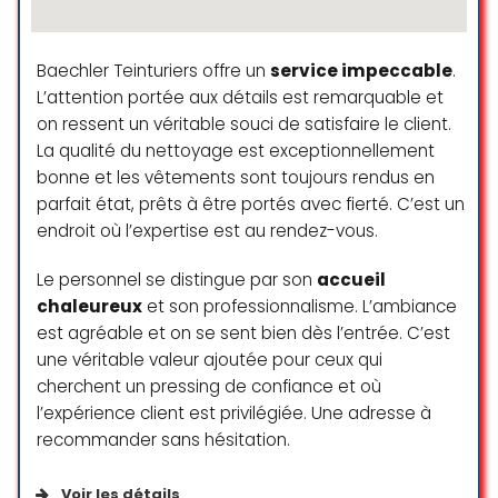
Le personnel est vraiment
Baechler Teinturiers offre un
service impeccable
.
sympathique et la qualité est au
L’attention portée aux détails est remarquable et
rendez-vous.
on ressent un véritable souci de satisfaire le client.
La qualité du nettoyage est exceptionnellement
Jérémie Dor
bonne et les vêtements sont toujours rendus en
☆ 5/5
parfait état, prêts à être portés avec fierté. C’est un
endroit où l’expertise est au rendez-vous.
Terrible, évitez à tout prix ! Voleurs !
Le personnel se distingue par son
accueil
On y va pour faire laver et blanchir
chaleureux
et son professionnalisme. L’ambiance
une chemise pour un mariage et
est agréable et on se sent bien dès l’entrée. C’est
on nous la rend avec les boutons
une véritable valeur ajoutée pour ceux qui
en moins en nous disant qu’ils ont
cherchent un pressing de confiance et où
été “perdus” et que voilà, c’est
comme ça maintenant. Ils font
l’expérience client est privilégiée. Une adresse à
payer en avance et tout ce qu’on a
recommander sans hésitation.
c’est “désolé hein”. Vraiment,
service lamentable pour un
Voir les détails