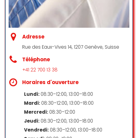
jeudi au plus tard pour une soirée.
On m’a assuré que c’était possible..
pour finalement venir chercher
mon vêtement le jeudi et celui ci
n’était pas fait. Mauvaise foi de la
couturière qui ne se ‘souvenait pas
Adresse
‘..
Rue des Eaux-Vives 14, 1207 Genève, Suisse
Christine Seroux
Téléphone
☆ 1/5
+41 22 700 13 38
Horaires d'ouverture
Responsable est très gentil attentif
avec les clients, un grand bravo
Lundi:
08:30–12:00, 13:00–18:00
Mardi:
08:30–12:00, 13:00–18:00
Alda Dias
☆ 5/5
Mercredi:
08:30–12:00
Jeudi:
08:30–12:00, 13:00–18:00
Vendredi:
08:30–12:00, 13:00–18:00
Récupérer son manteau avec