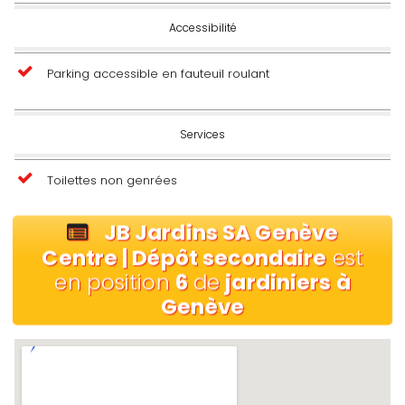
Accessibilité
Parking accessible en fauteuil roulant
Services
Toilettes non genrées
JB Jardins SA Genève
Centre | Dépôt secondaire
est
en position
6
de
jardiniers à
Genève