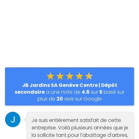
★★★★★
JB Jardins SA Genève Centre | Dépôt
secondaire
a une note de
4.6
sur
5
basé sur
plus de
20
avis sur Google
Je suis entièrement satisfait de cette
entreprise. Voilà plusieurs années que je
la sollicite tant pour l'abattage d'arbres,