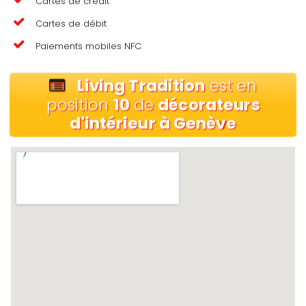
Cartes de crédit
Cartes de débit
Paiements mobiles NFC
Living Tradition
est en
position
10
de
décorateurs
d'intérieur à Genève