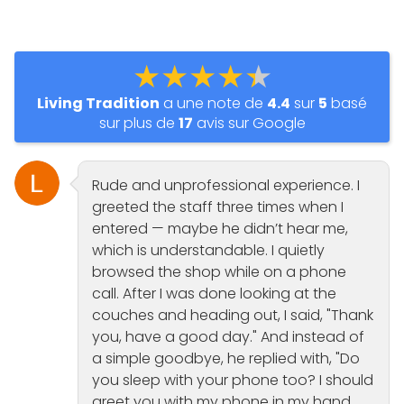
★★★★★
Living Tradition
a une note de
4.4
sur
5
basé
sur plus de
17
avis sur Google
Rude and unprofessional experience. I
greeted the staff three times when I
entered — maybe he didn’t hear me,
which is understandable. I quietly
browsed the shop while on a phone
call. After I was done looking at the
couches and heading out, I said, "Thank
you, have a good day." And instead of
a simple goodbye, he replied with, "Do
you sleep with your phone too? I should
greet you with my phone in my hand