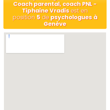
Coach parental, coach PNL -
Tiphaine Vradis
est en
position
5
de
psychologues à
Genève