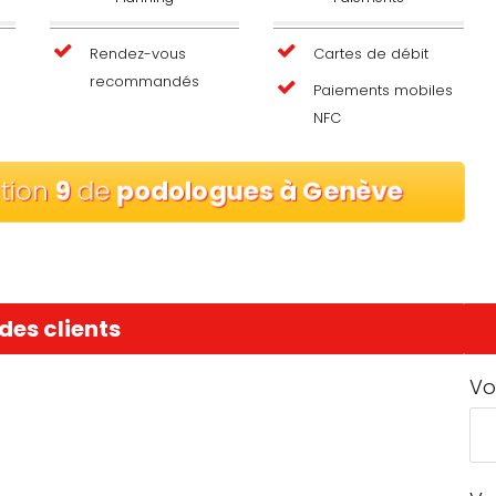
Rendez-vous
Cartes de débit
recommandés
Paiements mobiles
NFC
ition
9
de
podologues à Genève
des clients
Vo