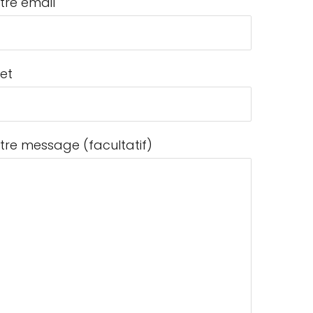
tre email
jet
tre message (facultatif)