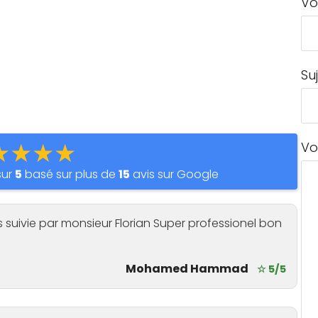
Vo
Su
★★★★
Vo
sur
5
basé sur plus de
15
avis sur Google
is suivie par monsieur Florian Super professionel bon
Mohamed Hammad
☆ 5/5