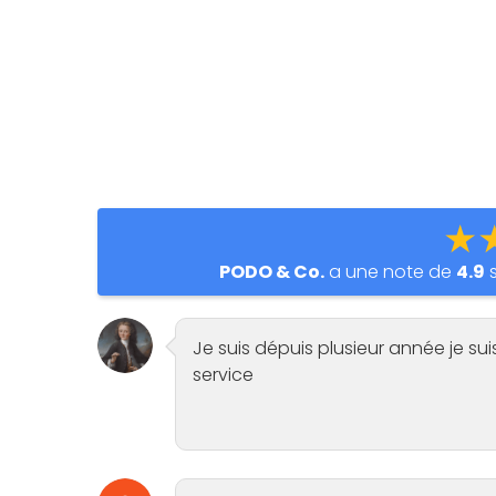
★
PODO & Co.
a une note de
4.9
Je suis dépuis plusieur année je su
service