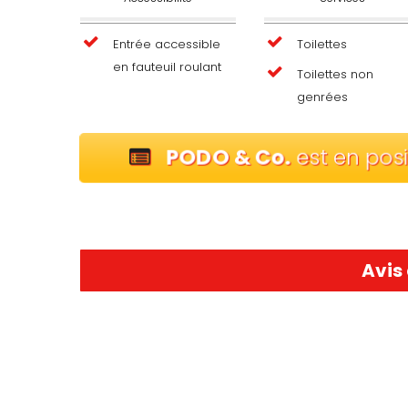
Entrée accessible
Toilettes
en fauteuil roulant
Toilettes non
genrées
PODO & Co.
est en pos
Avis 