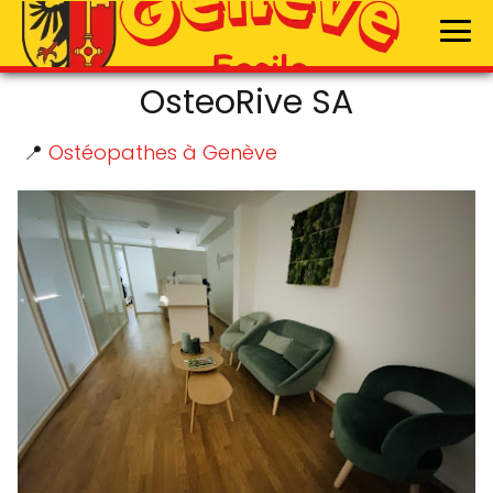
OsteoRive SA
📍
Ostéopathes à Genève