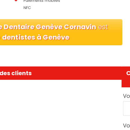
Paiements mobiles
NFC
e Dentaire Genève Cornavin
est
e
dentistes à Genève
des clients
C
Vo
Vo