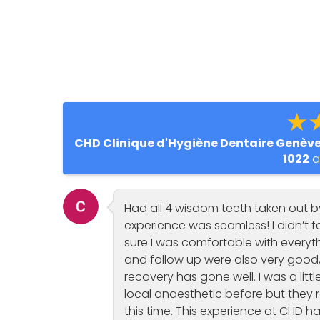
★
CHD Clinique d'Hygiène Dentaire Genèv
1022
a
Had all 4 wisdom teeth taken out 
experience was seamless! I didn’t 
sure I was comfortable with every
and follow up were also very good,
recovery has gone well. I was a lit
local anaesthetic before but they
this time. This experience at CHD