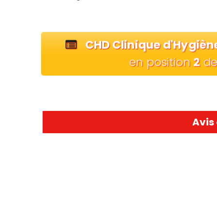
CHD Clinique d'Hygièn
en position
2
d
Avis 