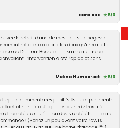
cara cox
☆ 5/5
e avec le retrait d’une de mes dents de sagesse
êmement réticente à retirer les deux qu’il me restait.
fiance au Docteur Hussein ! Il a su me mettre en
ienveillant. L’intervention a été rapide et sans
Melina Humberset
☆ 5/5
lu bcp de commentaires positifs. Ils n’ont pas mentis
eillant et honnête. J’ai pu avoir un rdv très très
’a bien été expliqué et un devis a été établi en me
recommande ! (Venez un peu avant votre rdv, ils
rez jouer au Pac-Man sur une borne d’arcade 😉 )