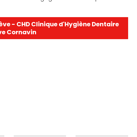
ève - CHD Clinique d'Hygiène Dentaire
e Cornavin