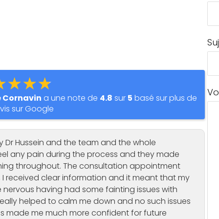
Su
★★★★
Vo
e Cornavin
a une note de
4.8
sur
5
basé sur plus de
vis sur Google
by Dr Hussein and the team and the whole
feel any pain during the process and they made
thing throughout. The consultation appointment
 I received clear information and it meant that my
tle nervous having had some fainting issues with
 really helped to calm me down and no such issues
 has made me much more confident for future