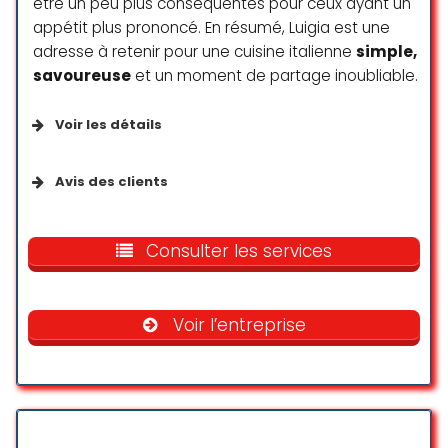
être un peu plus conséquentes pour ceux ayant un
appétit plus prononcé. En résumé, Luigia est une
adresse à retenir pour une cuisine italienne
simple,
savoureuse
et un moment de partage inoubliable.
Voir les détails
Services disponibles
Avis des clients
Livraison
Εξαιρετικό μέρος όχι μόνο για Ιταλούς
αλλά για όλους όσους θέλουν να
Consulter les services
Vente à emporter
δοκιμάσουν υπέροχα ιταλικά πιάτα….
Repas sur place
Πολύ ευγενικό προσωπικό και ιδανικό
περιβάλλον για οικογένειες. Το
Voir l’entreprise
συστήνω ανεπιφύλακτα!
Points forts
mata
☆ 5/5
Excellent café
Excellents cocktails