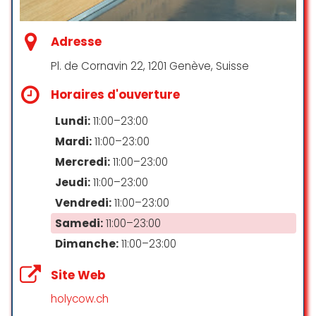
C Z
Offre
☆ 5/5
Adresse
Alcools
Pl. de Cornavin 22, 1201 Genève, Suisse
在日內瓦吃到最好吃的義式料理，很推
Bière
Horaires d'ouverture
薦他們的義大利麵，前菜的炸魷魚跟薯
Cafés
條也很不錯，服務員態度也很棒，還遇
Lundi:
11:00–23:00
到去過台灣的服務生體驗真的很棒！
Cocktails et apéritifs
Mardi:
11:00–23:00
Convient aux végétariens
張正一
Mercredi:
11:00–23:00
☆ 5/5
Petites portions à partager
Jeudi:
11:00–23:00
Vendredi:
11:00–23:00
Service de restauration ouvert tard en soirée
Samedi:
11:00–23:00
Spiritueux
De très bons produits, service
Dimanche:
11:00–23:00
rapide et agréable. Le staff est
Vin
vraiment adorable … énorme
Site Web
respect pour leur patience avec
les enfants. Bravo.
holycow.ch
Services de restauration
Le restaurant produit eux-même