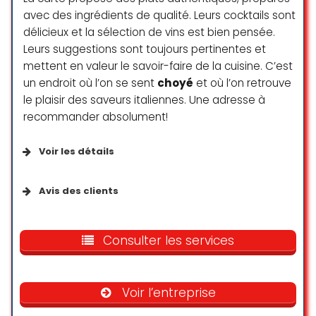
les photos/tickets etc) ?
avec des ingrédients de qualité. Leurs cocktails sont
délicieux et la sélection de vins est bien pensée.
Hormis cet incident regrettable,
Leurs suggestions sont toujours pertinentes et
foncez vers les menu beef (viva
mettent en valeur le savoir-faire de la cuisine. C’est
Espana etc ils sont vraiment bons).
un endroit où l’on se sent
choyé
et où l’on retrouve
TheDronic Man
le plaisir des saveurs italiennes. Une adresse à
☆ 3/5
recommander absolument!
Voir les détails
We went for a very early dinner,
which meant the burger was
Services disponibles
Avis des clients
freshly made on the spot. We also
asked for toasted bread and crispy
Terrasse
Ένα μικρό, γειτονικό εστιατόριο με
fries — and we got exactly that. The
υπέροχο ιταλικό φαγητό, αξίζει να
Consulter les services
cashier was very friendly and
Livraison
δοκιμάσετε τις προτάσεις του σεφ, τα
helpful! Overall, we had a great fast
Vente à emporter
γλυκά και τα τέλια κοκτέιλς. Το
food experience. We ordered the
προσωπικό είναι πολύ φιλικό,
veggie Mexican-style burger, and it
Repas sur place
Voir l’entreprise
εξυπηρετικό και δημιουργούν κέφι και
was worth the price.
ωραία ατμόσφαιρα, ο Σαλβατορε είναι