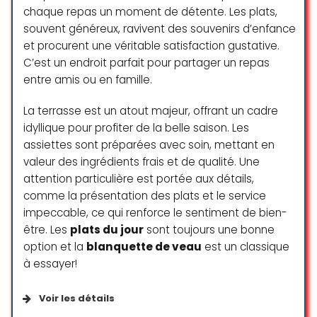
chaque repas un moment de détente. Les plats,
Ambiance
souvent généreux, ravivent des souvenirs d’enfance
et procurent une véritable satisfaction gustative.
Ambiance décontractée
C’est un endroit parfait pour partager un repas
Branché
entre amis ou en famille.
Cadre agréable
La terrasse est un atout majeur, offrant un cadre
Romantique
idyllique pour profiter de la belle saison. Les
assiettes sont préparées avec soin, mettant en
valeur des ingrédients frais et de qualité. Une
Clientèle
attention particulière est portée aux détails,
comme la présentation des plats et le service
Adapté aux familles
impeccable, ce qui renforce le sentiment de bien-
être. Les
plats du jour
sont toujours une bonne
Étudiants
option et la
blanquette de veau
est un classique
Groupes
à essayer!
LGBTQ+ friendly
Voir les détails
Touristes