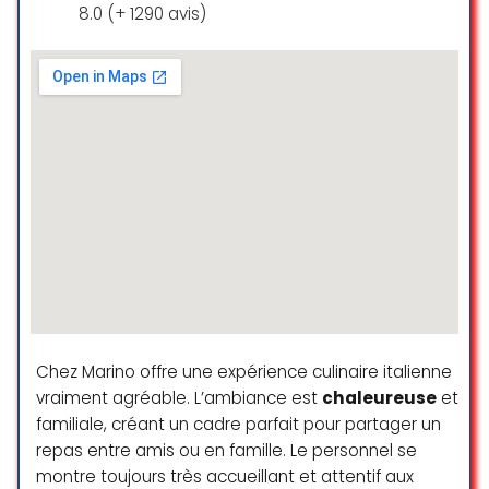
8.0 (+ 1290 avis)
que nous cuisinaient nos maman,
Vin
tante ou grand-maman. Assiette
copieuse, très appétissante et
gourmande. Un vrai moment de
Services de restauration
plaisir gustatif. Tiramisu toujours
délicat, sublime. Bravo au chef.
Déjeuner
Serveur très sympathique. Un
moment de partage précieux.
Dîner
Toujours bien servi, plats du jour
Desserts
copieux et goûteux. 20.03.25
Places assises
Annick Rapin
Service à table
☆ 5/5
Services
Chez Marino offre une expérience culinaire italienne
Very nice restaurant located in a
vraiment agréable. L’ambiance est
chaleureuse
et
residential area of Geneva.
familiale, créant un cadre parfait pour partager un
Bar disponible sur place
Pleasant terrace with numerous
repas entre amis ou en famille. Le personnel se
outdoor seatings and great
Toilettes
montre toujours très accueillant et attentif aux
service. Good choice of dishes and