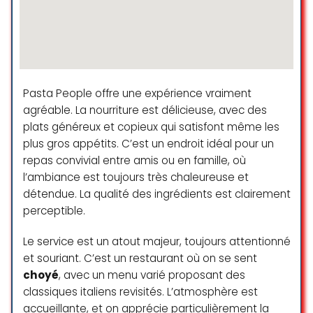
Spinella during our stay in Geneva.
Remises “happy hour” sur les boissons
The food was authentic and full of
Restauration sur le pouce
flavor especially the steak tartare
and cocktails. The atmosphere was
Service de restauration ouvert tard en soirée
cozy and the staff made us feel
Spiritueux
very welcome. A great spot for real
Pasta People offre une expérience vraiment
Italian cuisine. Highly
agréable. La nourriture est délicieuse, avec des
Vin
recommended 🙂
plats généreux et copieux qui satisfont même les
plus gros appétits. C’est un endroit idéal pour un
Yamina Mansouri
repas convivial entre amis ou en famille, où
Services de restauration
☆ 5/5
l’ambiance est toujours très chaleureuse et
détendue. La qualité des ingrédients est clairement
Déjeuner
perceptible.
Dîner
Delicious food and exceptional
service! Salvador went above and
Le service est un atout majeur, toujours attentionné
Traiteur
beyond — friendly, engaging, and
et souriant. C’est un restaurant où on se sent
Service au comptoir
truly entertaining. His dish
choyé
, avec un menu varié proposant des
recommendation was amazing,
Desserts
classiques italiens revisités. L’atmosphère est
and he made sure we had
accueillante, et on apprécie particulièrement la
Places assises
everything we needed. We’ll