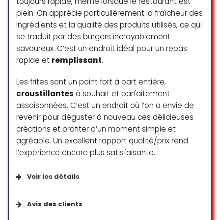
toujours rapide, même lorsque le restaurant est
☆ 5/5
plein. On apprécie particulièrement la fraîcheur des
Ambiance décontractée
ingrédients et la qualité des produits utilisés, ce qui
se traduit par des burgers incroyablement
Branché
This is family orientated restaurant
savoureux. C’est un endroit idéal pour un repas
and the kids have a lot of fun. It’s
Cadre agréable
rapide et
remplissant
.
not the type of place for a
business discussion. Food was
Les frites sont un point fort à part entière,
good and service attentive;
Clientèle
croustillantes
à souhait et parfaitement
delivery was fast. Menu is
extensive. Prices are as expected
assaisonnées. C’est un endroit où l’on a envie de
Adapté aux familles
for Geneva.
revenir pour déguster à nouveau ces délicieuses
Étudiants
créations et profiter d’un moment simple et
Simon Collier
agréable. Un excellent rapport qualité/prix rend
Groupes
☆ 4/5
l’expérience encore plus satisfaisante.
Touristes
Voir les détails
Avec ma conjointe nous avons eu
Planning
une accueil irréprochable. Pendant
Services disponibles
Avis des clients
la soirée, nous avons été servi par
Francesco, une serveur qui nous a
Réservation recommandée pour le déjeuner