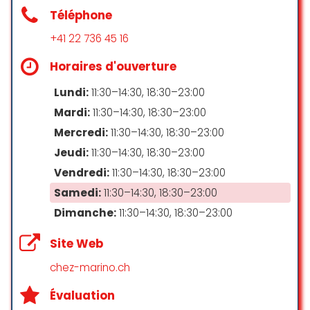
Populaire pour
Convient aux enfants
Salade de chèvre chaud plutôt
Téléphone
bonne: portion généreuse, assez
Menu enfant
+41 22 736 45 16
Déjeuner
de chèvre chaud (ce qui est rare
en général ailleurs), trop peu de
Dîner
Horaires d'ouverture
miel, peu d’aliments autre que la
Parking
Dîner en solo
salade verte, absence de sauce à
Lundi:
11:30–14:30, 18:30–23:00
salade.
Mardi:
11:30–14:30, 18:30–23:00
Parking payant
Trop cher ! La moitié de l’assiette
Offre
Mercredi:
11:30–14:30, 18:30–23:00
est de la verdure…
Terrasse agréable, hormis
Jeudi:
11:30–14:30, 18:30–23:00
Animaux de compagnie
l’éternelle présence de personnes
Alcools
Vendredi:
11:30–14:30, 18:30–23:00
fumeuses.
Bière
Samedi:
11:30–14:30, 18:30–23:00
Chiens acceptés
Caballoch 24
Cafés
Dimanche:
11:30–14:30, 18:30–23:00
☆ 4/5
Cocktails et apéritifs
Site Web
Petites portions à partager
chez-marino.ch
Nous avons tous été vraiment très
Service de restauration ouvert tard en soirée
heureux de déguster une
Évaluation
Spiritueux
blanquette de veau, comme celle