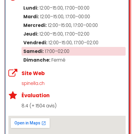
Cookie.
Lundi:
12:00–15:00, 17:00–00:00
Calme
Preis Leistung stimmt hier
Mardi:
12:00–15:00, 17:00–00:00
vollkommen, da man gute Qualität
zu einem fairen Preis bekommt.
Mercredi:
12:00–15:00, 17:00–00:00
Clientèle
Jeudi:
12:00–15:00, 17:00–02:00
Wer gute Burger liebt ist hier gold
richtig.
Vendredi:
12:00–15:00, 17:00–02:00
Adapté aux familles
Samedi:
17:00–02:00
Nadine Guibert
Étudiants
☆ 5/5
Dimanche:
Fermé
Groupes
Site Web
Touristes
Grand habitué de Holy Cow depuis
spinella.ch
maintenant 10 ans, je n’avais jamais
Paiements
Évaluation
été déçu.. il fallait bien une
première.
8.4 (+ 1504 avis)
Cartes de crédit
Je me suis laissé tenté par le
Cartes de débit
burger du moment, le summer
crunch avec un menu Classic pour
Paiements mobiles NFC
madame avec un supplément