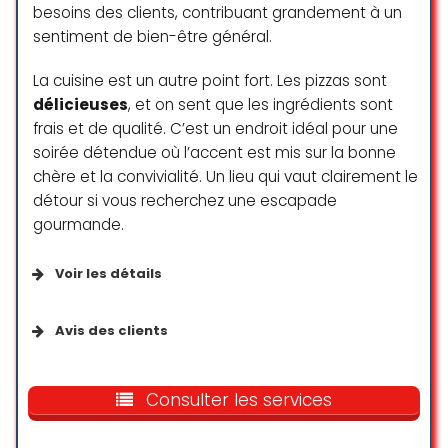
Wi-Fi
besoins des clients, contribuant grandement à un
drinks and interesting suggestions
sentiment de bien-être général.
by the chef.
Ambiance
Fahri Asgarzade
La cuisine est un autre point fort. Les pizzas sont
☆ 5/5
délicieuses
, et on sent que les ingrédients sont
Ambiance décontractée
frais et de qualité. C’est un endroit idéal pour une
soirée détendue où l’accent est mis sur la bonne
Branché
chère et la convivialité. Un lieu qui vaut clairement le
Au niveau du service c’est l’un des
Cadre agréable
meilleurs restaurants de Genève,
détour si vous recherchez une escapade
les serveurs sont efficaces et très
gourmande.
accueillants. Il y a toujours un
Clientèle
serveur disponible et arrangeant.
Voir les détails
La nourriture est bonne et les
Adapté aux familles
Services disponibles
portions généreuses, bon rapport
Avis des clients
Étudiants
qualité prix
Terrasse
Ωραία πίτσα…μέσα στο μαγαζί είχε
Groupes
Merci aux tilleuls pour les belles
πολύ κόσμο κ αρκετή φασαρία. Έξω
Consulter les services
Vente à emporter
soirées passées en terrasse
Touristes
ήταν πιο ευχάριστα. Το προσωπικό
Repas sur place
πολύ ευγενικό κ ευχάριστο!!!
julien delisle