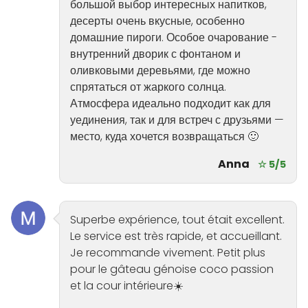
большой выбор интересных напитков,
десерты очень вкусные, особенно
домашние пироги. Особое очарование -
внутренний дворик с фонтаном и
оливковыми деревьями, где можно
спрятаться от жаркого солнца.
Атмосфера идеально подходит как для
уединения, так и для встреч с друзьями —
место, куда хочется возвращаться 🙂
Anna
☆ 5/5
Superbe expérience, tout était excellent.
Le service est très rapide, et accueillant.
Je recommande vivement. Petit plus
pour le gâteau génoise coco passion
et la cour intérieure☀️