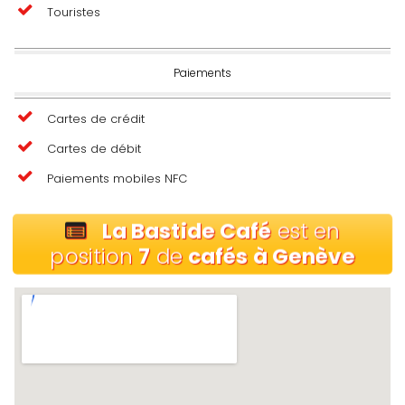
Touristes
Paiements
Cartes de crédit
Cartes de débit
Paiements mobiles NFC
La Bastide Café
est en
position
7
de
cafés à Genève