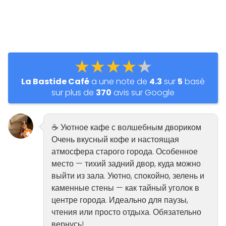
★★★★★
La Bastide Café
a une note de
4.3
sur
5
basé
sur plus de
370
avis sur Google
☕ Уютное кафе с волшебным двориком
Очень вкусный кофе и настоящая
атмосфера старого города. Особенное
место — тихий задний двор, куда можно
выйти из зала. Уютно, спокойно, зелень и
каменные стены — как тайный уголок в
центре города. Идеально для паузы,
чтения или просто отдыха. Обязательно
вернусь!