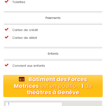
Toilettes
Paiements
Cartes de crédit
Cartes de débit
Enfants
Convient aux enfants
Bâtiment des Forces
Motrices
est en position
1
de
théâtres à Genève