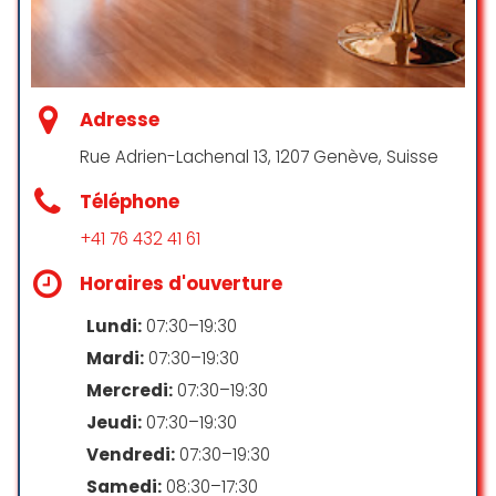
professionalisme (gommage,
massage) comme décrits sur le
Alyson Boudot
bon, avec produits de qualité. Un
☆ 5/5
grand moment de détente.
Recommande vivement.
Adresse
Marie-Antoinette GERARD
Rue Adrien-Lachenal 13, 1207 Genève, Suisse
☆ 5/5
Téléphone
+41 76 432 41 61
Cet institut est magnifique! J’ai fais
Horaires d'ouverture
un gommage avec un massage
ayurvédique et j’en suis ressortie
Lundi:
07:30–19:30
apaisée, avec un sentiment de
légèreté. Je recommande
Mardi:
07:30–19:30
chaudement!
Mercredi:
07:30–19:30
Jeudi:
07:30–19:30
Sonia barreto
☆ 5/5
Vendredi:
07:30–19:30
Samedi:
08:30–17:30