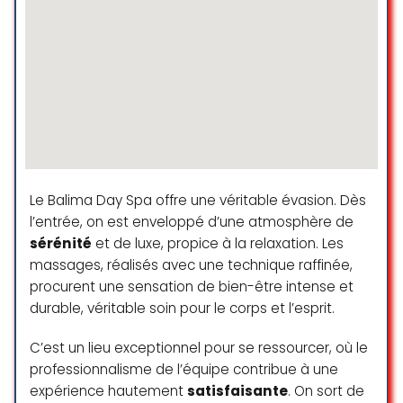
Aprés la séance, un thé au
gingembre vivifiant accompagné
de quelques chips de bananes est
offert : une délicate attention que
j’apprécie particulièrement et qui
prolonge ce moment de détente…
avant de retourner dans le
vacarme de la rue et de la vie.
Jane
Le Balima Day Spa offre une véritable évasion. Dès
☆ 5/5
l’entrée, on est enveloppé d’une atmosphère de
sérénité
et de luxe, propice à la relaxation. Les
massages, réalisés avec une technique raffinée,
Je suis cliente de Mao Massages
procurent une sensation de bien-être intense et
depuis au moins 8 ans et j’ai
durable, véritable soin pour le corps et l’esprit.
toujours été 100% satisfaite de mon
expérience que ce soit la qualité
C’est un lieu exceptionnel pour se ressourcer, où le
des massages, le lieu ou l’accueil.
professionnalisme de l’équipe contribue à une
Je choisis en général le massage
expérience hautement
satisfaisante
. On sort de
de 30mn du dos mais je fais aussi