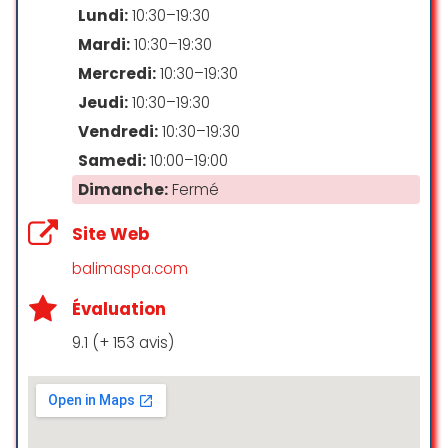
Lundi:
10:30–19:30
Silvia Rebecca
Mardi:
10:30–19:30
☆ 5/5
Mercredi:
10:30–19:30
Jeudi:
10:30–19:30
Je recommande vivement le
Vendredi:
10:30–19:30
centre Mao Massages. À chaque
Samedi:
10:00–19:00
fois que je franchis la porte, une
Dimanche:
Fermé
atmosphère de calme et de
sérénité m’enveloppe
Site Web
immédiatemment. Les senteurs
agréables et la décoration zen
balimaspa.com
invitent à se détendre et à laisser
de côté le stress du quotidien le
Évaluation
temps d’une séance de 30, 45 ou
9.1 (+ 153 avis)
60 minutes de massages. Les
massages sont tout simplement
excellents, procurant un profind
bien-être et une véritable
parenthèse de ressourcement.