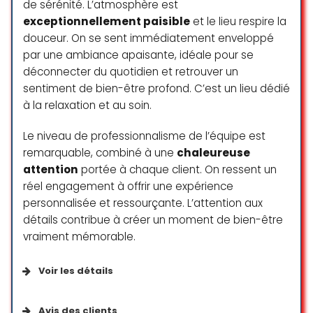
de sérénité. L’atmosphère est
exceptionnellement paisible
et le lieu respire la
C’est la troisième fois que je viens
douceur. On se sent immédiatement enveloppé
dans cet institut pour différents
par une ambiance apaisante, idéale pour se
types de massages. Je suis
déconnecter du quotidien et retrouver un
toujours très satisfaite, et jusqu’à
sentiment de bien-être profond. C’est un lieu dédié
présent, c’est le seul endroit à
à la relaxation et au soin.
Genève où j’ai trouvé des
praticiennes capables d’appliquer
Le niveau de professionnalisme de l’équipe est
une véritable pression lors du
remarquable, combiné à une
chaleureuse
massage.
attention
portée à chaque client. On ressent un
Céline P.
réel engagement à offrir une expérience
☆ 5/5
personnalisée et ressourçante. L’attention aux
détails contribue à créer un moment de bien-être
vraiment mémorable.
Une vraie pépite découverte lors
du Jeûne genevois ! Derrière une
Voir les détails
entrée discrète se cache un spa
magnifique, calme et apaisant.
Accessibilité
Avis des clients