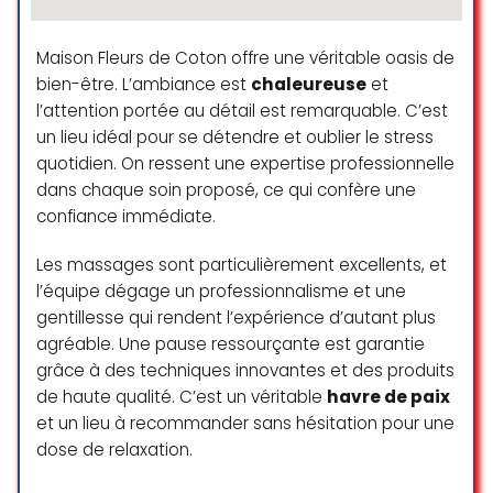
professionnelle et très talentueuse.
Elle travail avec une énergie positif
Maison Fleurs de Coton offre une véritable oasis de
je suis sortie de cet SPA telle le
bien-être. L’ambiance est
chaleureuse
et
phénix qui renaît de ses cendres ❤️
l’attention portée au détail est remarquable. C’est
Je conseille cet institut à 100%
pour un moment inoubliable
un lieu idéal pour se détendre et oublier le stress
Victoire Z
quotidien. On ressent une expertise professionnelle
dans chaque soin proposé, ce qui confère une
victoire zanchi
confiance immédiate.
☆ 5/5
Les massages sont particulièrement excellents, et
l’équipe dégage un professionnalisme et une
Un endroit de détente et de bien-
gentillesse qui rendent l’expérience d’autant plus
être que je recommande ! Accueil
agréable. Une pause ressourçante est garantie
agréable, excellent massage &
grâce à des techniques innovantes et des produits
gommage dans une ambiance
de haute qualité. C’est un véritable
havre de paix
propre au doux parfum !
et un lieu à recommander sans hésitation pour une
Très contente de ma découverte
dose de relaxation.
À très bientôt !