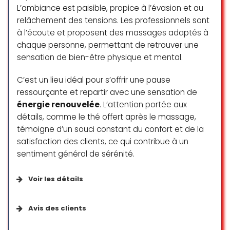
L’ambiance est paisible, propice à l’évasion et au
mouvement était parfaitement
maîtrisé, et j’ai ressenti un
relâchement des tensions. Les professionnels sont
soulagement immédiat et profond.
à l’écoute et proposent des massages adaptés à
Je recommande vivement Terre
chaque personne, permettant de retrouver une
des Sens à tous ceux qui
sensation de bien-être physique et mental.
cherchent un moment de
relaxation et de bien-être.
C’est un lieu idéal pour s’offrir une pause
ressourçante et repartir avec une sensation de
Marianna Muradyan
énergie renouvelée
. L’attention portée aux
☆ 5/5
détails, comme le thé offert après le massage,
témoigne d’un souci constant du confort et de la
satisfaction des clients, ce qui contribue à un
Endroit absolument magnifique et
sentiment général de sérénité.
propre. Massage fabuleux. Le
personnel incroyablement gentil. Le
Voir les détails
meilleur endroit pour se ressourcer.
Merci
Fournis par l’établissement
Avis des clients
Fanny Bonzon
☆ 5/5
S’identifie comme géré par une femme