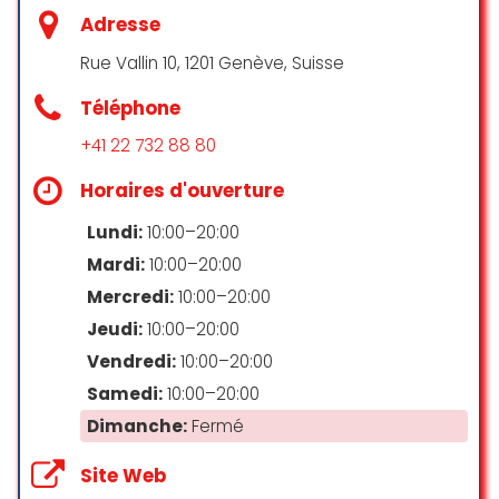
très originale (bougies, musique,
Adresse
décoration…) où tout est pensé
Rue Vallin 10, 1201 Genève, Suisse
pour la détente. Je recommande
sans modération.
Téléphone
Patricia D.
+41 22 732 88 80
☆ 5/5
Horaires d'ouverture
Lundi:
10:00–20:00
A refaire. Lors de mon passage
Mardi:
10:00–20:00
chez Terre de Sens, rue du Glacis-
de-Rive à Genève, grâce à un bon
Mercredi:
10:00–20:00
cadeau reçu pour mon
Jeudi:
10:00–20:00
anniversaire, je tiens à remercier la
Vendredi:
10:00–20:00
réception qui m’a trouvé un
Samedi:
10:00–20:00
rendez-vous le jour même ainsi
que la thérapeute qui m’a traité
Dimanche:
Fermé
avec beaucoup de gentillesse et
de délicatesse. Elle m’a expliqué le
Site Web
soin qu’elle allait me faire. Le cadre