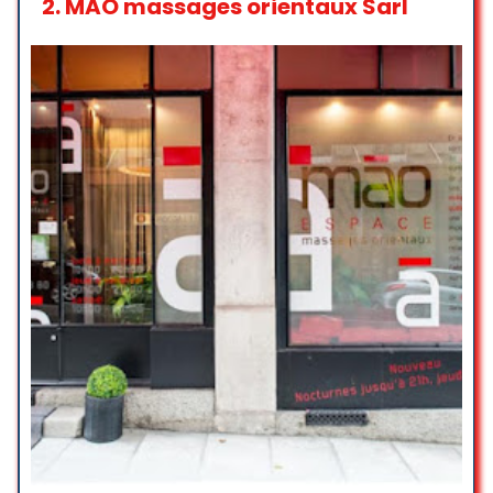
2.
MAO massages orientaux Sarl
☆ 5/5
Un spa incroyable au centre de
Genève, avec des masseuses
professionnelles. Un petit coin
idyllique au cœur de la ville pour
s’offrir une parenthèse bien-être,
que ce soit en famille, en solo, en
couple ou même entre amis.
Sarah
☆ 5/5
Accueil très agréable, le massage
thérapeutique corps 1h plus visage
1/2 heure (bon cadeau de mon fils
) était vraiment parfait ! Un bon
moment dans un lieu à l’ambiance