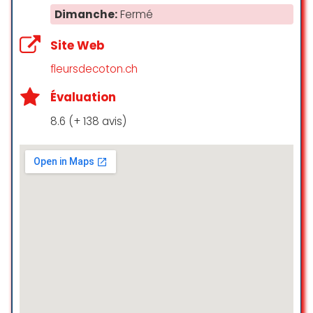
Dimanche:
Fermé
Un excellent moment passé avec
les mains de fée de Hana ! Je
Site Web
ressors détendue de mon
fleursdecoton.ch
gommage / massage. Je
recommande ++ !
Évaluation
Cyrielle
8.6 (+ 138 avis)
☆ 5/5
Merci à ma fille Sarah pour ce
cadeau
J ai passé un très bon moment
chez Harmony beauté.
J’ai beaucoup apprécié le
gommage au sel ainsi que le
massage ayurvédique, 1h30 de pur
bonheur! ❤️
HANANE est une personne