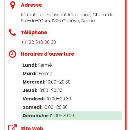
but still this remains my favorite
Adresse
place for a real massage. You
really need to try in order to
114 route de Florissant Résidence, Chem. du
understand.
Pré-de-l’Ours, 1206 Genève, Suisse
It also feels like I am being taken
Téléphone
cared of from the moment I enter
the venue until I leave. Enjoying a
+41 22 348 30 30
special tea after the massage is
perfect.
Horaires d'ouverture
Thank you again Balima team, you
are for me amongst the best in the
Lundi:
Fermé
world.
Mardi:
Fermé
Mercredi:
10:00–20:30
Teodora Motorca
☆ 5/5
Jeudi:
10:00–20:30
Vendredi:
10:00–20:30
Samedi:
10:00–20:30
Dès mon arrivée au Balima Spa, j’ai
Dimanche:
12:00–20:00
été transportée par l’odeur
délicate de l’encens et la
Site Web