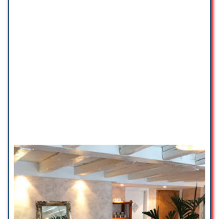
Paiements
Très bon accueil dès mon arrivée
Argent liquide seulement
dans le salon. Excellent massage
du dos assis. La masseuse était
Cartes de crédit
très professionnelle et le massage
Cartes de débit
super, juste ce qu’il fallait. Petit thé
avant de repartir. Je reviendrais
Paiements mobiles NFC
pour tester un massage à l’huile
cette fois.
Enfants
Nadia Lateo
☆ 5/5
Convient aux enfants
Toujours un moment exceptionnel,
Parking
accueil avec respect , sourire et
ensuite détente quelque soit la
Parking gratuit dans la rue
personne qui vous masse avec
Professionnalisme, douceur.
Parking payant dans la rue
A noter, que les différents