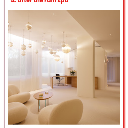
4.
after the rain spa
must be working 24/7. No matter if
Ashlyn Elizabeth
you give a discount or not. Also you
☆ 5/5
need to make the customer sign
Paiements
before the service. Finally the stairs
going up are not safe. It’s better to
Cartes de crédit
have wood or metal on the sides.
Over all 5 stars and will come back
Cartes de débit
again soon. DrSD
Paiements mobiles NFC
Dr Sadig Abdullah Dahlan
☆ 5/5
Such a delight to come again to
Balima. The massage was again
absolutely wonderful, not only
technically good, but really done
with the heart. It relieved a lot my
tension and it felt like a fully body
flow. I travelled to many countries,