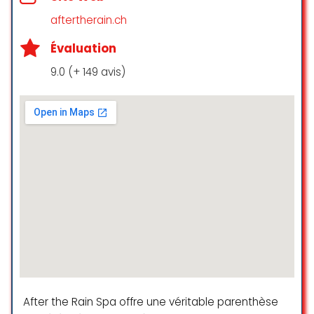
magnifique décoration balinaise.
Impossible de croire que l’on est
aftertherain.ch
encore en plein centre-ville de
Évaluation
Genève : l’ambiance invite
immédiatement au voyage et à la
9.0 (+ 149 avis)
détente.
L’accueil a été d’une grande
gentillesse et tout était
absolument parfait. J’ai eu la
chance de découvrir mon tout
premier massage balinais, et ce fut
une expérience incroyable. Je me
suis sentie totalement détendue
et ressourcée.
Je recommande ce spa les yeux
fermés et j’y retournerai avec
grand plaisir !
Mylene Bernard
☆ 5/5
After the Rain Spa offre une véritable parenthèse