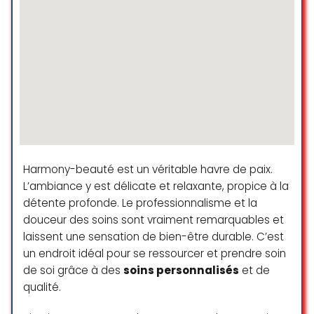
irréprochable, ce qui met tout de
suite en confiance.
Le massage était d’une qualité
incroyable, un vrai moment de
lâcher-prise. Et pour finir en beauté,
un petit thé gourmand nous est
offert — une attention délicate qui
fait toute la différence.
Le plus : un parking pratique qui
mène directement à l’ascenseur
pour accéder au spa, très
Harmony-beauté est un véritable havre de paix.
appréciable en ville !
L’ambiance y est délicate et relaxante, propice à la
Je recommande à 100 %, une belle
détente profonde. Le professionnalisme et la
parenthèse bien-être à vivre
absolument.
douceur des soins sont vraiment remarquables et
laissent une sensation de bien-être durable. C’est
minguez charlotte
un endroit idéal pour se ressourcer et prendre soin
☆ 5/5
de soi grâce à des
soins personnalisés
et de
qualité.