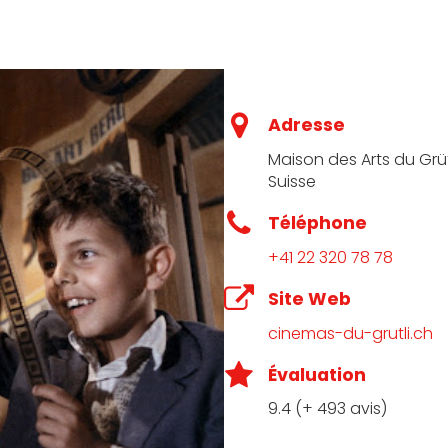
Adresse
Maison des Arts du Grüt
Suisse
Téléphone
+41 22 320 78 78
Site Web
cinemas-du-grutli.ch
Évaluation
9.4 (+ 493 avis)