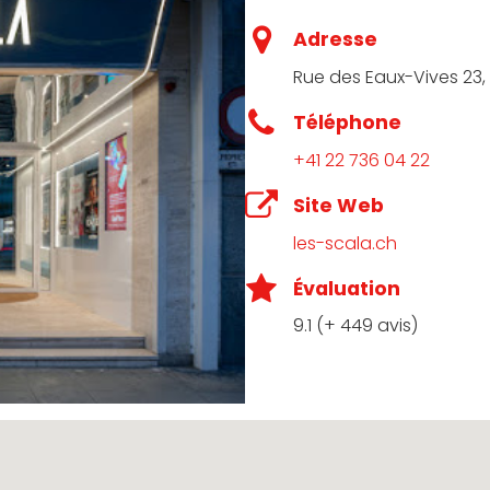
Adresse
pathique, mes expériences dans ces cinémas ont toujours
Rue des Eaux-Vives 23,
es films palestiniens ” Palestine filmer c’est exister ” je dir
Téléphone
+41 22 736 04 22
Site Web
les-scala.ch
grammation et d’un choix exceptionnels, c’est génial pour 
Évaluation
er de plus ?
9.1 (+ 449 avis)
.