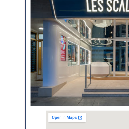
Paiements mobiles NFC
Personnel accueillant et sym
particulière pour le festival d
organisation
Ce cinéma bénéficie d’une pro
et un restaurant, que demand
Bon film et bons intervenants