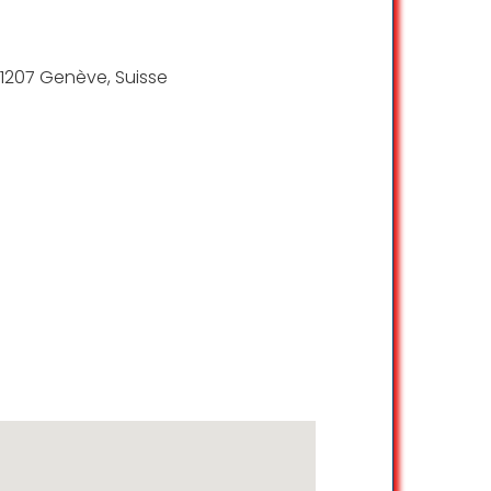
 été formidables, appréciation
 1207 Genève, Suisse
ais eye opening merci pour votre
Am K
☆ 5/5
les cinéphiles. Il y a aussi une terrasse
Marina Sleptzow
☆ 5/5