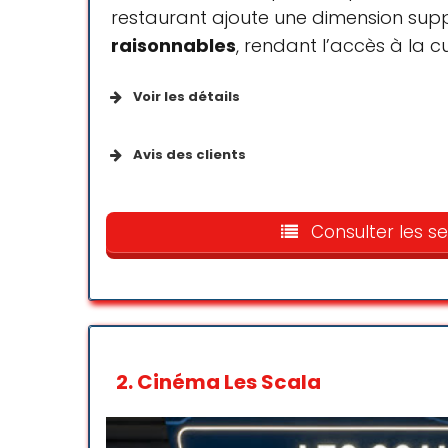
restaurant ajoute une dimension supp
raisonnables
, rendant l’accès à la 
Voir les détails
Points forts
Avis des clients
Spectacles
Excellent cinéma qui propose u
Les tarifs sont tout à fait corr
Consulter les se
Paiements
2.
Cinéma Les Scala
Cartes de crédit
Cartes de débit