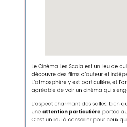
En centre ville, prix abordable
Le Cinéma Les Scala est un lieu de c
découvre des films d’auteur et indépen
pour les cinéphiles un lieu à
L’atmosphère y est particulière, et l’
une programmation d’except
agréable de voir un cinéma qui s’e
L’aspect charmant des salles, bien que
une
attention particulière
portée aux
C’est un lieu à conseiller pour ceux q