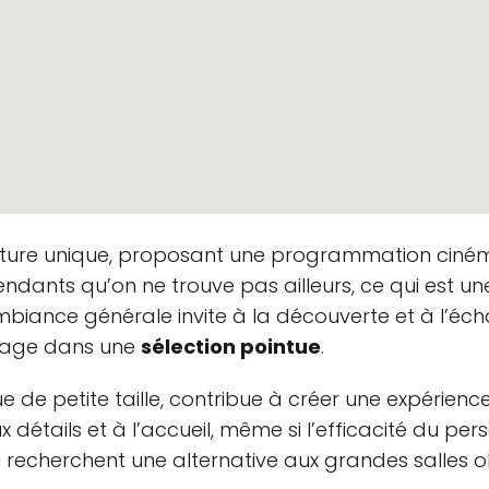
s, cycles à 5 CHF pour les aînés le lundi, confortable
ulture unique, proposant une programmation ciném
dants qu’on ne trouve pas ailleurs, ce qui est une
 découvrir à Genève.
ambiance générale invite à la découverte et à l’éch
ion
ngage dans une
sélection pointue
.
 de petite taille, contribue à créer une expérience 
 détails et à l’accueil, même si l’efficacité du per
ui recherchent une alternative aux grandes salles 