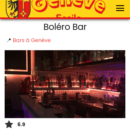
Boléro Bar
📍
Bars à Genève
6.9