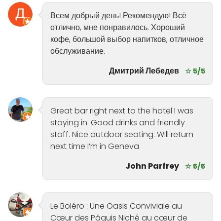
Всем добрый день! Рекомендую! Всё
отлично, мне понравилось. Хороший
кофе, большой выбор напитков, отличное
обслуживание.
Дмитрий Лебедев
☆ 5/5
Great bar right next to the hotel I was
staying in. Good drinks and friendly
staff. Nice outdoor seating. Will return
next time I’m in Geneva
John Parfrey
☆ 5/5
Le Boléro : Une Oasis Conviviale au
Cœur des Pâquis Niché au cœur de