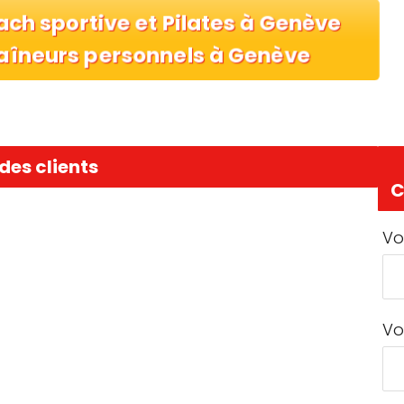
ach sportive et Pilates à Genève
aîneurs personnels à Genève
des clients
C
Vo
Vo