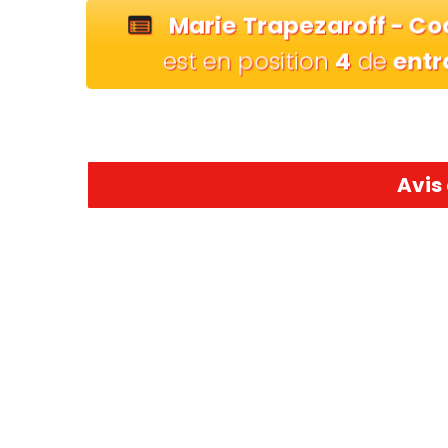
Marie Trapezaroff - Co
est en position
4
de
entr
Avis 