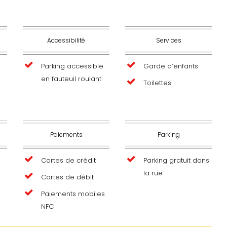
Accessibilité
Services
Parking accessible
Garde d’enfants
en fauteuil roulant
Toilettes
e
Paiements
Parking
Cartes de crédit
Parking gratuit dans
la rue
Cartes de débit
Paiements mobiles
NFC