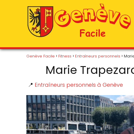
Genève Facile
Fitness
Entraîneurs personnels
Marie
Marie Trapezaro
📍
Entraîneurs personnels à Genève