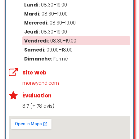
charge, ne cherchez pas plus loin.
Lundi:
08:30–19:00
Karen et son équipe offrent un
Mardi:
08:30–19:00
service hors normes qui vous
donnera envie de revenir encore et
Mercredi:
08:30–19:00
encore.
Jeudi:
08:30–19:00
Je recommande vivement Real
Vendredi:
08:30–19:00
Money Transfer Services !
Samedi:
09:00–18:00
Maurer Daniel
Dimanche:
Fermé
☆ 5/5
Site Web
moneyand.com
Cliente depois de quase 8 anos,
nunca tive problema com a
Évaluation
empresa, sempre responsável
com meus envios, onde faço
8.7 (+ 78 avis)
confiança a 100% os atendentes
sempre sorridentes e sempre que
coloco o pé lá me sinto em casa
no nosso Brasil. Quer enviar seu