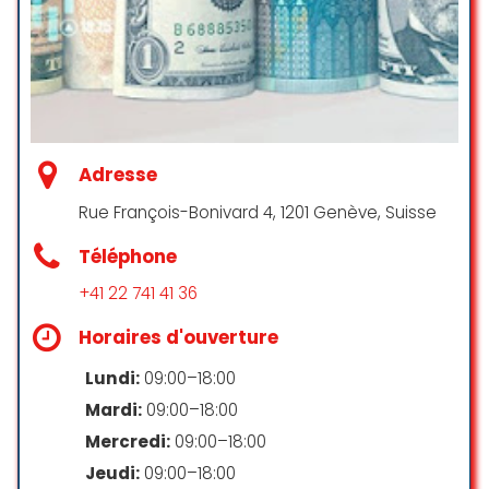
Franck
Franck
☆ 2/5
Je recommande, l’application est
Adresse
top ainsi que le service, et à la
moindre interrogation concernant
Rue François-Bonivard 4, 1201 Genève, Suisse
un virement ou une facture, il est
Téléphone
possible de les appeler. J’ai à
chaque fois pu être renseigné et
+41 22 741 41 36
accompagné, tout ça avec
bienveillance.
Horaires d'ouverture
Grégory Rouillé
Lundi:
09:00–18:00
☆ 5/5
Mardi:
09:00–18:00
Mercredi:
09:00–18:00
Jeudi:
09:00–18:00
Pour que les factures soit prises en