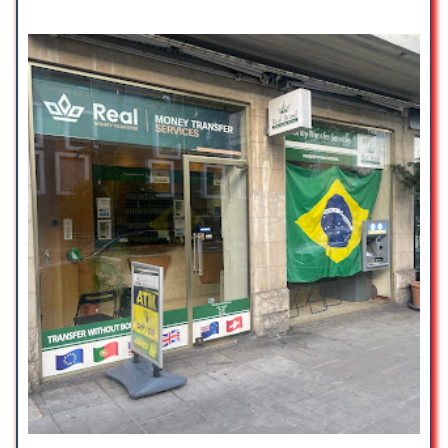
plaisir de passer par chez vous ✅
Yanis Kihel
☆ 5/5
Très bon accueil. Le monsieur nous
a bien conseillé sur les activités et
nous a répondu à toutes nos
questions qui n’avaient rien à voir
avec le change. Effectivement son
taux est intéressant. Merci pour
votre accueil. Le temps pris à
répondre. Et merci pour votre
gentillesse
Aida Kh
☆ 5/5