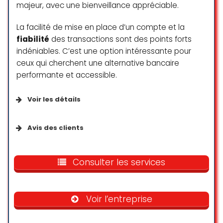
majeur, avec une bienveillance appréciable.
La facilité de mise en place d’un compte et la
fiabilité
des transactions sont des points forts
indéniables. C’est une option intéressante pour
ceux qui cherchent une alternative bancaire
performante et accessible.
Voir les détails
Avis des clients
Services impeccable pour le
moment. J’ai juste eu besoin de
Consulter les services
relancer plusieurs fois l’application
pour mettre à jour les documents
nécessaire à la création du
Voir l’entreprise
compte.
Transfert rapide et simple.( 1/2