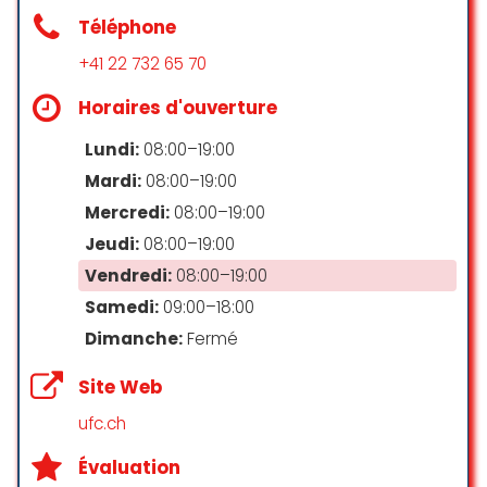
☆ 5/5
Téléphone
+41 22 732 65 70
Service déplorable, la personne qui
Horaires d'ouverture
m’a servie n’était pas à l’écoute,
elle manquait d’intérêt par rapport
Lundi:
08:00–19:00
à ma demande et faisait du zèle
Mardi:
08:00–19:00
tout comme la cheffe à coté qui
Mercredi:
08:00–19:00
n’était en aucun cas décidée à
nous aider ! N’y allez pas, surtout 30
Jeudi:
08:00–19:00
min avant la fermeture car l’on
Vendredi:
08:00–19:00
vous fait bien sentir que vous
Samedi:
09:00–18:00
n’êtes pas le bienvenu !
Dimanche:
Fermé
Emily Super
☆ 1/5
Site Web
ufc.ch
Avec mon Mari nous sommes
Évaluation