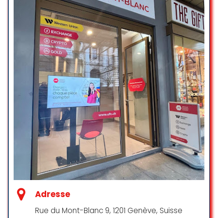
Brilliant rates here. Great for those
with spare euros after travelling in
the EU. Within the span of 2 days
exchanging at 2 different locations,
I received 5% more CHF here!
Service was also friendly, efficient
and fast!
Jinjia Lin
☆ 5/5
Merci Madame ! Meilleur taux de
change de Genève ! J’ai comparé
partout ailleurs et j’ai pas vu mieux
qu’ici.
Adresse
Rue du Mont-Blanc 9, 1201 Genève, Suisse
Tifamico