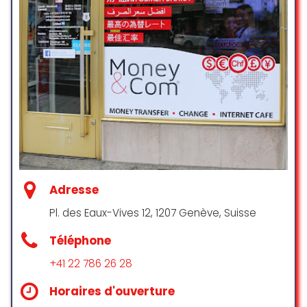
¡Gran experiencia! Personal
profesional y amable, además de
ofrecer excelentes cotizaciones.
¡Lo recomiendo sin dudarlo! Fique
Muto contente
Juan Galindo Tejeda Calahorro
☆ 5/5
Un grand merci à Karen pour son
Adresse
professionnalisme exceptionnel !
Pl. des Eaux-Vives 12, 1207 Genève, Suisse
Son accueil est toujours chaleureux
et sympathique, et elle sait
Téléphone
vraiment comment rendre chaque
visite spéciale.
+41 22 786 26 28
Si vous cherchez un endroit où
Horaires d'ouverture
vous sentir bien accueilli et pris en