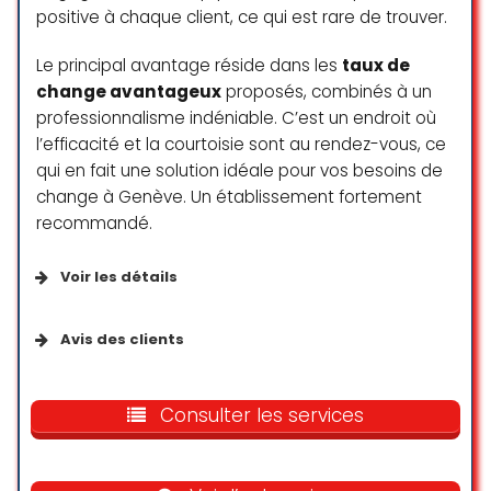
минут от церна, возле миргоса.
positive à chaque client, ce qui est rare de trouver.
Работает обменник до 19:30, всё
правильно. Дружелюбный работник
Le principal avantage réside dans les
taux de
обменяет всё быстро и волноваться
change avantageux
proposés, combinés à un
на счёт валюты не стоит.
professionnalisme indéniable. C’est un endroit où
Дарья Землянская
l’efficacité et la courtoisie sont au rendez-vous, ce
☆ 5/5
qui en fait une solution idéale pour vos besoins de
change à Genève. Un établissement fortement
recommandé.
Voir les détails
Fournis par l’établissement
Avis des clients
S’identifie comme géré par une femme
Excellent accueil et le meilleur
change de Genève et alentours.
Consulter les services
Petit mention pour Jennifer avec
Services disponibles
son sourire marquant
Merci encore