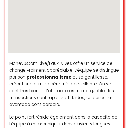
dinheiro com segurança não
pense duas vezes. Real Brasil é
onde você encontra seguranca. ✨
Luana Meireles
☆ 5/5
Excelente e rápido atendimento,
super recomendo!
Money&Com Rive/Eaux-Vives offre un service de
change vraiment appréciable. L’équipe se distingue
Taylan Magno Oliveira Santos
par son
professionnalisme
et sa gentillesse,
☆ 5/5
créant une atmosphère très accueillante. On se
sent très bien, et l’efficacité est remarquable : les
transactions sont rapides et fluides, ce qui est un
Excelente, eu e minha família e
avantage considérable.
amigo sempre enviamos pois
além de ser de confiança o
Le point fort réside également dans la capacité de
câmbio também é ótimo e os
l’équipe à communiquer dans plusieurs langues.
atendimentos também são muito