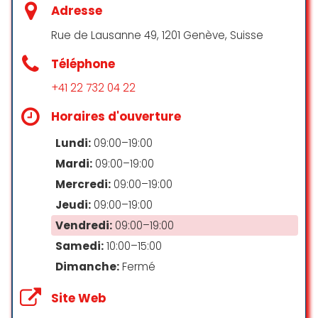
Adresse
I had a fantastic experience at this
GMT Change! The young staff
Rue de Lausanne 49, 1201 Genève, Suisse
member with a beard who
Téléphone
assisted me was incredibly friendly
and professional. Not only did he
+41 22 732 04 22
handle the currency exchange for
me with great efficiency, but he
Horaires d'ouverture
also left a lasting impression on my
Lundi:
09:00–19:00
mom, who was equally delighted
with the service. His exceptional
Mardi:
09:00–19:00
service has earned this shop a
Mercredi:
09:00–19:00
loyal customer in me, and I’ll
Jeudi:
09:00–19:00
definitely be returning for my future
currency exchange needs. Thank
Vendredi:
09:00–19:00
you for the excellent service!
Samedi:
10:00–15:00
Mr Mezelzel
Dimanche:
Fermé
☆ 5/5
Site Web