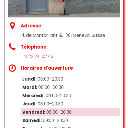
Me gusta el sitio porque hablan
varios idiomas, son amables y el
servicio es rápido, muy lindo el
Adresse
lugar.
Pl. de Montbrillant 19, 1201 Geneva, Suisse
۫ ꣑ৎGabriela perez ꣑ৎ
Téléphone
☆ 5/5
+41 22 741 02 46
Horaires d'ouverture
Excelente servicio, me encantó la
amabilidad y lo rápido que llegó mi
Lundi:
08:00–20:30
giro,
Mardi:
08:00–20:30
LENY MORA
Mercredi:
08:00–20:30
☆ 5/5
Jeudi:
08:00–20:30
Vendredi:
08:00–20:30
Samedi:
09:00–20:30
Ils ont un excellent service et un