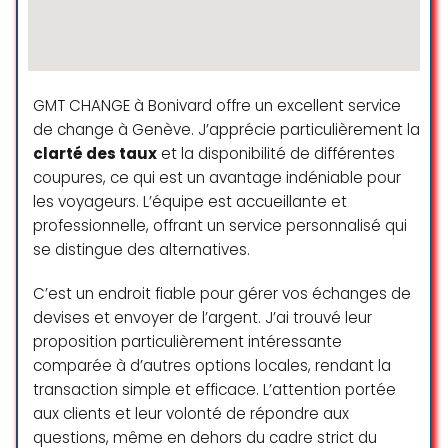
découvrir votre site et je suis
extrêmement surpris de votre
transparence des marges sachant
que vous prenez pas 0,35% sur le
taux interbancaire mais plutôt
GMT CHANGE à Bonivard offre un excellent service
0,45%. C’est assez facile de
de change à Genève. J’apprécie particulièrement la
prendre un interbancaire 10 pips
clarté des taux
et la disponibilité de différentes
plus haut et communiquer que
coupures, ce qui est un avantage indéniable pour
vous prenez seulement 0,35%
les voyageurs. L’équipe est accueillante et
Jean Dupont
professionnelle, offrant un service personnalisé qui
☆ 2/5
se distingue des alternatives.
C’est un endroit fiable pour gérer vos échanges de
devises et envoyer de l’argent. J’ai trouvé leur
Qu
proposition particulièrement intéressante
elques soucis au départ, mais par
comparée à d’autres options locales, rendant la
ma faute, j’ai communiqué avec
ibani par mail , personnels supers
transaction simple et efficace. L’attention portée
aimables, qui m’a aidé dans les
aux clients et leur volonté de répondre aux
démarches ce qui m’a mis en
questions, même en dehors du cadre strict du