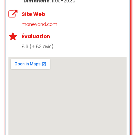
Dimanche:
11:00–20:30
bon personnel de service client.
Site Web
jaider sanchez
☆ 5/5
moneyand.com
Évaluation
¡Excelente servicio! El personal es
8.6 (+ 83 avis)
amable, servicial y atento.
Recomendado ⭐️⭐️⭐️⭐️⭐️
Carolina Toloza Castañeda
☆ 5/5