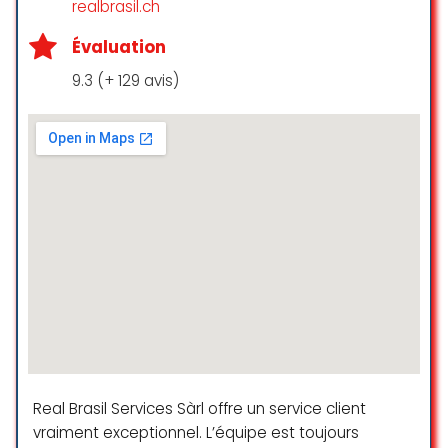
realbrasil.ch
Meilleur taux de change de Genève
Évaluation
!
Bureau de change exceptionnel et
9.3 (+ 129 avis)
je confirme qu’il s’agit du meilleur
taux à Genève. J’ai toujours un
grand plaisir à y retourner car les
deux messieurs au comptoir sont
très polis et absolument dignes de
confiance ! Je le recommande à
tous mes proches…Merci pour votre
sourire et votre accueil inoubliable !
Marni B.
☆ 5/5
Real Brasil Services Sàrl offre un service client
vraiment exceptionnel. L’équipe est toujours