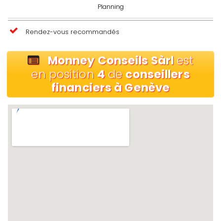
Planning
Rendez-vous recommandés
Monney Conseils Sàrl
est
en position
4
de
conseillers
financiers à Genève