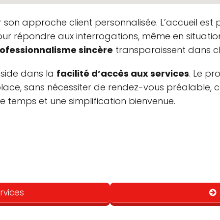
on approche client personnalisée. L’accueil est p
pour répondre aux interrogations, même en situat
ofessionnalisme sincère
transparaissent dans ch
réside dans la
facilité d’accès aux services
. Le p
place, sans nécessiter de rendez-vous préalable, c
de temps et une simplification bienvenue.
Services
Clientèle
Toilettes non genrées
LGBTQ+ friendly
pört und fühle mich daher innerlich gezwunden, diese Bew
r Deutschen Staatsbürgerschaft geboren in Weissrussland,
Safe place pour les
rvices
aben uns nach einer Hypotheke bei der Banque du Leman n
transgenres
ntwork kam zurück “nous ne sommes pas en mesure de vou