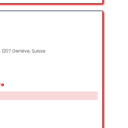
t entziffern konnte, rief ich die Beraterin
s ihrem Mund rauskam: “sie wurden in
 persönlich, aber so eine Diskriminierung
Dimitri Kutsenko
☆ 1/5
, 1207 Genève, Suisse
LIBERTY). Depuis 7 ans je paye des frais
ative) m’a rapporté 0. A eux
re
Brigitte Collet
☆ 1/5
ccueil chaleureux que j’ai reçu à la