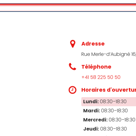
de distribution des crédits.” hm? Da ich diese Nachricht nich
ten konnte sie keine direkte Antwort geben, bis endlich au
kann unsere Bank Sie nicht begleiten”. Ich nehme es nicht
 zu erleben, ist grenzwertig. Allez Banque du Leman!
Adresse
Rue Merle-d’Aubigné 16
Téléphone
2eme et 3eme pilier ont été transféré dans une fondation (
an n’a rien piloté du tout et cet argent (somme signific
+41 58 225 50 50
!!!
Horaires d'ouvertu
Lundi:
08:30–18:30
Mardi:
08:30–18:30
Mercredi:
08:30–18:30
 à comparer les banques j’ai été plus que satisfaite de l’a
Jeudi:
08:30–18:30