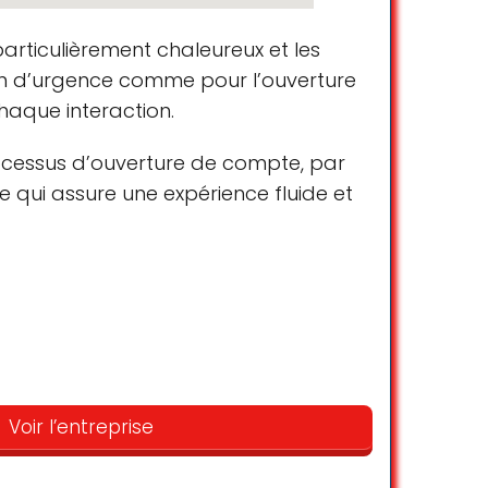
articulièrement chaleureux et les
ion d’urgence comme pour l’ouverture
aque interaction.
rocessus d’ouverture de compte, par
e qui assure une expérience fluide et
Parking
Parking gratuit dans la rue
ertung zu schreiben: ich bin ein
 meine Frau ist auch eine Führungskraft
Parking payant dans la rue
Voir l’entreprise
eben anderen Banken erkundigt und alle
s accompagner dans votre projet, celui-