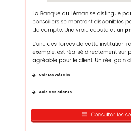
La Banque du Léman se distingue par s
conseillers se montrent disponibles 
de compte. Une vraie écoute et un
pr
L’une des forces de cette institution 
exemple, est réalisé directement sur 
agréable pour le client. Un réel gain 
Voir les détails
Accessibilité
Avis des clients
Entrée accessible en fauteuil
Gestern war ich besonders em
roulant
leitender Angestellter mit de
Consulter les se
und eine Schweizerin. Wir h
Parking accessible en fauteuil
Dokument eingereicht. Als A
roulant