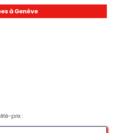
ées à Genève
té-prix :