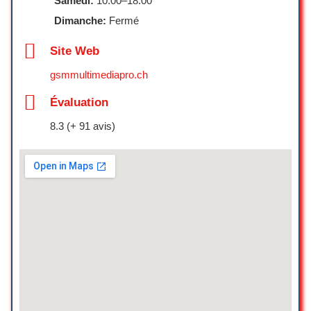
Samedi:
10:00–18:00
vivement !
Dimanche:
Fermé
Alexandre WILD
☆ 5/5
Site Web
gsmmultimediapro.ch
J’ai eu une très bonne expérience avec
Évaluation
l’entreprise Bourquin pour les services
8.3 (+ 91 avis)
faits pour l’installation des mes
nouveaux bureaux ! L’équipe est
vraiment sympathique et réactive pour
un resultat nickel. Je recommande sans
hésiter !
Vincent Gallay
☆ 5/5
Merci pour l’excellent service et la
qualité remarquable du travail réalisé. Je