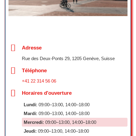
Parking
Très satisfait de mon expérience chez
PhoneLab Store !
Parking gratuit
Le service est rapide, professionnel et
les prix sont très raisonnables. Mon
Parking sur place
téléphone a été réparé en un temps
record, et fonctionne parfaitement
Adresse
depuis.
L’équipe est accueillante, à l’écoute, et
Rue des Deux-Ponts 29, 1205 Genève, Suisse
donne de bons conseils, que ce soit
pour une réparation ou un nouvel achat.
Téléphone
Je recommande vivement pour tous
+41 22 314 56 06
vos besoins en téléphonie mobile !
Horaires d'ouverture
ok kj
☆ 5/5
Lundi:
09:00–13:00, 14:00–18:00
Mardi:
09:00–13:00, 14:00–18:00
Mercredi:
09:00–13:00, 14:00–18:00
J’ai réparé plusieurs téléphones la bas
et les réparations sont super efficaces à
Jeudi:
09:00–13:00, 14:00–18:00
des prix très attrayant. Le propriétaire