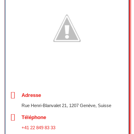
avec un service de qualité et à un prix
très raisonnable. Franchement, rien à
redire, tout était au top ! Nous
recommandons vivement ce magasin,
et nous dirions même que c’est le
meilleur à Genève, sans hésiter !
Geneva Gym
☆ 5/5
J’ai vendu mon iPhone ici, et
franchement, l’échange a été humain et
chaleureux. Le prix a été discuté
clairement, chacun y trouvait son
Adresse
compte — sans manigance ni pression.
Ils ont été sincères, respectueux et
Rue Henri-Blanvalet 21, 1207 Genève, Suisse
proches du client, ce qui se fait rare
Téléphone
aujourd’hui. Le tout fonctionnait dans les
deux sens : cela servait à la fois mes
+41 22 849 83 33
intérêts et les leurs. Franchement, ça