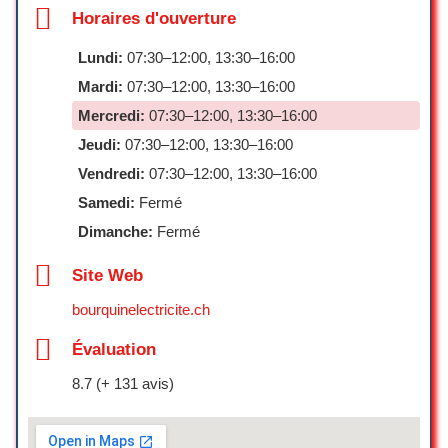
change tout, et ça mérite d’être souligné.
Horaires d'ouverture
Andrea Z
Lundi:
07:30–12:00, 13:30–16:00
☆ 5/5
Mardi:
07:30–12:00, 13:30–16:00
Mercredi:
07:30–12:00, 13:30–16:00
J’ai été très satisfait du service chez
Jeudi:
07:30–12:00, 13:30–16:00
Urbak. Mon téléphone avait un
Vendredi:
07:30–12:00, 13:30–16:00
problème, et ils ont accepté de le
Samedi:
Fermé
réparer gratuitement. Le travail a été
rapide et efficace, et maintenant mon
Dimanche:
Fermé
téléphone fonctionne parfaitement. J’ai
vraiment apprécié leur
Site Web
professionnalisme et leur gentillesse. Je
bourquinelectricite.ch
recommande vivement ce magasin
pour toute réparation de téléphone !
Évaluation
fahad Osman
8.7 (+ 131 avis)
☆ 5/5