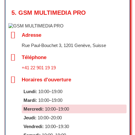
attentes .
5.
GSM MULTIMEDIA PRO
Je recommande vivement cette
entreprise à ceux qui recherchent une
rénovation de qualité, menée par une
Adresse
équipe dynamique et fiable.”
Rue Paul-Bouchet 3, 1201 Genève, Suisse
Rafaël Girard
☆ 5/5
Téléphone
+41 22 901 19 19
J’ai sollicité Bourquin Électricité suite à
Horaires d'ouverture
un souci avec ma cuisinière. Leur
intervention a été à la fois rapide et
Lundi:
10:00–19:00
efficace : la panne a été diagnostiquée
Mardi:
10:00–19:00
en quelques minutes et réparée dans la
foulée. Le technicien s’est montré très
Mercredi:
10:00–19:00
professionnel et particulièrement
Jeudi:
10:00–20:00
sympathique. C’est vraiment rassurant
Vendredi:
10:00–19:30
de pouvoir faire appel à un service aussi
sérieux et réactif. Je recommande