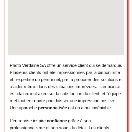
You are really kind, honest and
professional. The shop is clean, well
organised and located in the center,
close to Manor. My phone was not
charging and a good solution has been
found for a reasonable price. Thank you
very much highly recommended
Photo Verdaine SA offre un service client qui se démarque.
Giuseppe Gianni Arleo
Plusieurs clients ont été impressionnés par la disponibilité
☆ 5/5
et l’expertise du personnel, prêt à proposer des solutions et
à aider même dans des situations imprévues. L’ambiance
est clairement axée sur la satisfaction du client, et l’équipe
Le patron de ce magasin de téléphonie
met tout en œuvre pour laisser une impression positive.
est vraiment très cool. En plus il parle, je
Une approche
personnalisée
est un atout indéniable.
crois 7 langues toujours le sourire,
toujours prêt à dépanner et vraiment
L’entreprise inspire
confiance
grâce à son
professionnel. Cela fait plaisir de
professionnalisme et son souci du détail. Les clients
rencontrer des personnes comme ça