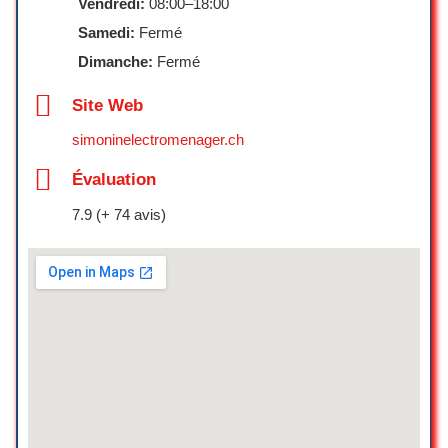
Vendredi:
08:00–18:00
Annie Bard
Piles
☆ 1/5
Samedi:
Fermé
Dimanche:
Fermé
Paiements
J’ai appelé pour acheter des
Site Web
accessoires d’éclairage (softbox) et
Cartes de crédit
simoninelectromenager.ch
avoir des conseils. Ils m’ont dit qu’ils
allaient se renseigner pour me
Cartes de débit
Évaluation
recommander les bons accessoires,
Paiements mobiles NFC
mais après trois relances par téléphone,
7.9 (+ 74 avis)
j’ai abandonné car je n’ai jamais eu de
retour… Malheureusement, ce n’est pas
la première fois. Plus jamais pour moi.
Samy NAFNAF
☆ 1/5
Excellente expérience avec ce
photographe. Il sait parfaitement mettre
à l’aise devant l’objectif et met tout en