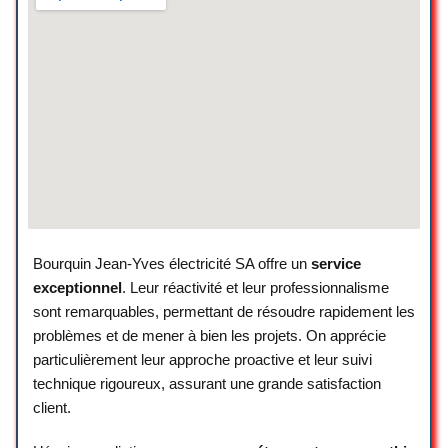
J’ai acheté un iPhone 11pro suite à la
chute de mon Samsung note 10 plus
dans l’eau qui était irrécupérable !
En plus du rachat ils ont réussi à
redonner vie au note 10plus pour
pouvoir me transférer les données sur
l’iphone 11pro, chose que d’autres
réparateurs à Genève disaient
impossible….
Je suis très très très SATISFAITE du
service donné par urbak !
Allez y si vous avez quelconques
Bourquin Jean-Yves électricité SA offre un
service
problèmes avec votre smartphone !!
exceptionnel
. Leur réactivité et leur professionnalisme
sont remarquables, permettant de résoudre rapidement les
Marlene Vieira
problèmes et de mener à bien les projets. On apprécie
☆ 5/5
particulièrement leur approche proactive et leur suivi
technique rigoureux, assurant une grande satisfaction
client.
Personnel très sympathique et
serviable. J’ai dû me procurer un