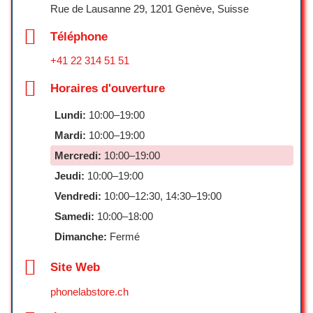
Wi-Fi
avec une bonne humeur et un sens de
Rue de Lausanne 29, 1201 Genève, Suisse
la clientèle parfait
Téléphone
Charline Desormiere
Planning
+41 22 314 51 51
☆ 5/5
Possibilité de faire des courses rapides
Horaires d'ouverture
Très bon accueil, un choix varié de
Lundi:
10:00–19:00
téléphone et un service réparation au
Recyclage
Mardi:
10:00–19:00
top
Mercredi:
10:00–19:00
Personnel sympathique et professionnel
Appareils électroniques
Jeudi:
10:00–19:00
Je vous recommande
Vendredi:
10:00–12:30, 14:30–19:00
Paiements
Cyril.
Samedi:
10:00–18:00
☆ 5/5
Dimanche:
Fermé
Cartes de crédit
Cartes de débit
Site Web
Great service. Very friendly staff are
Paiements mobiles NFC
always happy to help and offer exactly
phonelabstore.ch
what you’re looking for. I highly