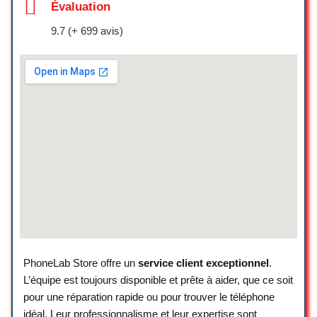
Évaluation
recommend this place to both Geneva
residents and foreign visitors. You’ll find
9.7 (+ 699 avis)
everything you need—just ask. If
necessary, the staff will guide you with
knowledgeable advice.
Thank you.
SKIN EXPERT Aesthetics & Beauty
☆ 5/5
Je leur ai téléphoné en début d’après-
midi (dimanche), il m’ont mis leur
dernière pièce en stock de côté car
j’avais de la route (Écran d’un Samsung
S20 FE 5G). Quand je suis arrivé, super
bien accueilli et super rapide
PhoneLab Store offre un
service client exceptionnel
.
Je ne regrette pas d’avoir fait autant de
L’équipe est toujours disponible et prête à aider, que ce soit
route surtout pour un dimanche.
pour une réparation rapide ou pour trouver le téléphone
idéal. Leur professionnalisme et leur expertise sont