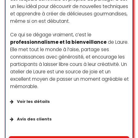
un lieu idéal pour découvrir de nouvelles techniques
et apprendre à créer de délicieuses gourmandises,
même si on est débutant.
Ce qui se dégage vraiment, c’est le
professionnalisme et la bienveillance
de Laure.
Elle met tout le monde à l’aise, partage ses
connaissances avec générosité, et encourage les
participants à laisser libre cours à leur créativité. Un
atelier de Laure est une source de joie et un
excellent moyen de passer un moment agréable et
mémorable.
Voir les détails
Fournis par l’établissement
Avis des clients
S’identifie comme géré par une femme
J’ai eu la chance de participer à