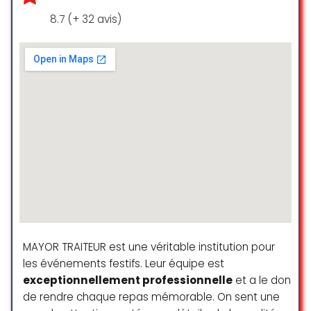
nourriture étaient au top ! J’ai pris
8.7 (+ 32 avis)
une salade au saumon, un délice
🙂 Je recommande vivement !!
mathilde david
☆ 5/5
Cet endroit m’a été recommandé
par mes collègues et je dois
avouer que WOAH….. Superbe
découverte.
Le sandwich à la volaille était
succulent. ainsi que la petite
salade de crudités.
MAYOR TRAITEUR est une véritable institution pour
Calvin Tagoe
les événements festifs. Leur équipe est
☆ 5/5
exceptionnellement professionnelle
et a le don
de rendre chaque repas mémorable. On sent une