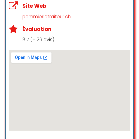
☆ 5/5
Site Web
pommierletraiteur.ch
Évaluation
5 étoiles ⭐️ pour 5 danseuses
régalées par les saveurs et la
8.7 (+ 26 avis)
finesse des mets ainsi que de
l’atmosphère cosi du lieu. Service
chaleureux et impeccable. Nous
reviendrons pour sûr !
Vivian’ Adaya
☆ 5/5
Dîner à 3, nous nous sommes
régalées avec les assiettes
gourmandes et la glace libanaise.
Les portions sont très copieuses et
le personnel absolument