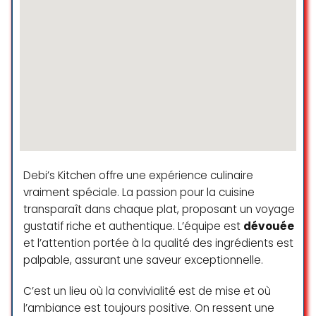
vivement l’atelier saint-honoré. Un
immense merci à Laure pour son
accueil et sa bienveillance
Audrey Zihlmann
☆ 5/5
Nous avons organisé un atelier
cuisine pour notre entreprise avec
quelques clients, et ce fut un
Debi’s Kitchen offre une expérience culinaire
véritable succès ! L’ambiance était
vraiment spéciale. La passion pour la cuisine
chaleureuse, l’atelier parfaitement
transparaît dans chaque plat, proposant un voyage
encadré par une cheffe
gustatif riche et authentique. L’équipe est
dévouée
passionnée e très pédagogue.
et l’attention portée à la qualité des ingrédients est
Tout le monde s’est régalé, autant
palpable, assurant une saveur exceptionnelle.
avec les mets préparés qu’avec le
moment partagé.
C’est un lieu où la convivialité est de mise et où
Merci encore à Laure pour son
l’ambiance est toujours positive. On ressent une
accueil.