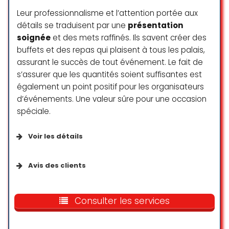
Leur professionnalisme et l’attention portée aux
Yoan Michel
détails se traduisent par une
présentation
☆ 5/5
soignée
et des mets raffinés. Ils savent créer des
buffets et des repas qui plaisent à tous les palais,
assurant le succès de tout événement. Le fait de
Une soirée parfaite grâce à Mayor
s’assurer que les quantités soient suffisantes est
traiteur.
également un point positif pour les organisateurs
je suis super contente, j’ai pu
d’événements. Une valeur sûre pour une occasion
profiter entièrement de mes amis
et mes invités ont tous trouvés
spéciale.
délicieux.
Une équipe professionnelle, qui a
Voir les détails
tout pris en main, avec des
collaborateurs adorables, la
Services disponibles
Avis des clients
nourriture était très joliment
disposée et vraiment très bonne.
Livraison
Une expérience incroyable ! Les
Je conseille vivement.
plats étaient savoureux, généreux
Consulter les services
Francine Masnaghetti
Vente à emporter
et parfaitement préparés, avec
anais Masnaghetti
toutes les saveurs authentiques du