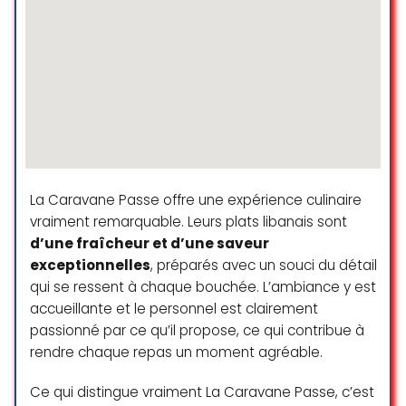
mais y a des serviettes dans une
boîte”. C’était marrant . Ça peut
pas être pire que moi … En tout cas,
je vous recommande fortement
d’aller au Debby’s Kitchen. Sur ce, a
toute et bravo à la team!
Keelan Grand
☆ 5/5
La Caravane Passe offre une expérience culinaire
vraiment remarquable. Leurs plats libanais sont
Lovely food truck with lovely ladies.
d’une fraîcheur et d’une saveur
The food is absolutely delicious, the
exceptionnelles
, préparés avec un souci du détail
portion was great and the flavors
qui se ressent à chaque bouchée. L’ambiance y est
were fantastic! Their chai was
accueillante et le personnel est clairement
Nour Tanak
passionné par ce qu’il propose, ce qui contribue à
☆ 5/5
rendre chaque repas un moment agréable.
Ce qui distingue vraiment La Caravane Passe, c’est