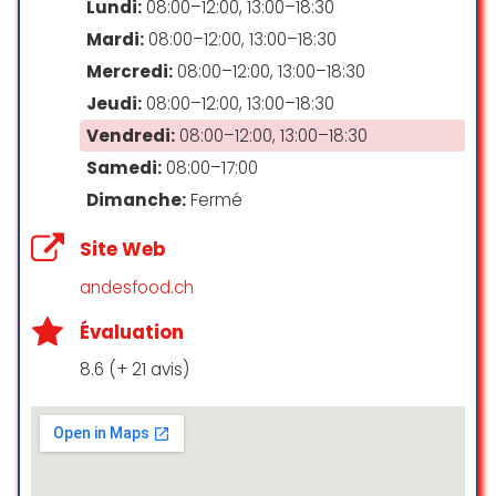
Lundi:
08:00–12:00, 13:00–18:30
beaucoup pour la qualité de votre
Mardi:
08:00–12:00, 13:00–18:30
travail et votre professionnalisme.
Mercredi:
08:00–12:00, 13:00–18:30
Bruna Sidiao
Jeudi:
08:00–12:00, 13:00–18:30
☆ 5/5
Vendredi:
08:00–12:00, 13:00–18:30
Samedi:
08:00–17:00
Nous avons fait appel aux services
Dimanche:
Fermé
de Nawel et son équipe pour notre
mariage. Nous n’avons qu’un seul
Site Web
mot à dire: fabuleux! La prestation
andesfood.ch
fournie était irréprochable.
Évaluation
Durant toute la période de
préparation, nous avons été
8.6 (+ 21 avis)
merveilleusement conseillé; nos
demandes ont été écoutées et
respectées. Nawel a fait preuve de
beaucoup de flexibilité et a montré
beaucoup d’intérêt dans notre