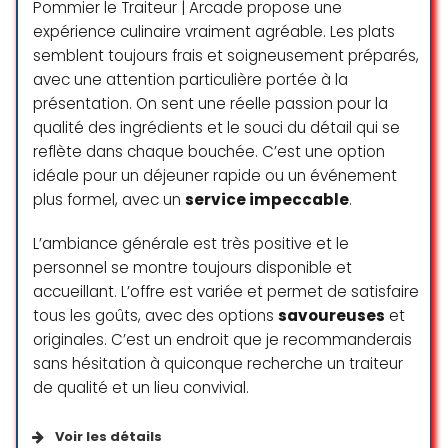
sympathique. Adresse à
Pommier le Traiteur | Arcade propose une
recommander !
expérience culinaire vraiment agréable. Les plats
semblent toujours frais et soigneusement préparés,
Swann Sagnol
avec une attention particulière portée à la
☆ 5/5
présentation. On sent une réelle passion pour la
qualité des ingrédients et le souci du détail qui se
reflète dans chaque bouchée. C’est une option
Je recommande vivement ce
idéale pour un déjeuner rapide ou un événement
restaurant. L’accueil et le service
plus formel, avec un
service impeccable
.
est chaleureux. Les plats sont divins
et d’une fraîcheur incroyable.
L’ambiance générale est très positive et le
Cela m’a permis de découvrir une
personnel se montre toujours disponible et
cuisine locale, riche en couleur, et
accueillant. L’offre est variée et permet de satisfaire
riche en saveur.
tous les goûts, avec des options
savoureuses
et
J’y retournais sans hésiter!!
originales. C’est un endroit que je recommanderais
Merci encore pour la qualité de vos
sans hésitation à quiconque recherche un traiteur
produits.
de qualité et un lieu convivial.
Naïma Rochat
☆ 5/5
Voir les détails