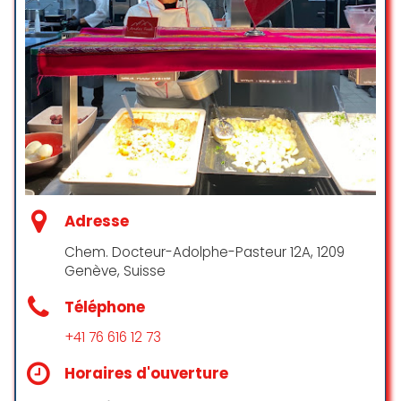
été remarquée et grandement
appréciée. Grâce à votre
professionnalisme et votre
bienveillance, chacun a pu profiter
pleinement du repas en toute
sérénité.
Encore un grand merci à vous et à
votre équipe d’avoir participé à
rendre cette journée inoubliable.
Nathalie GROGNUZ Petrucciani
Adresse
☆ 5/5
Chem. Docteur-Adolphe-Pasteur 12A, 1209
Genève, Suisse
Nous avons choisi ce traiteur pour
Téléphone
notre mariage et nous en sommes
+41 76 616 12 73
ravis ! Le buffet était vraiment
excellent : savoureux, varié, frais,
Horaires d'ouverture
rien à redire. Tout le monde s’est
régalé du début à la fin. Merci