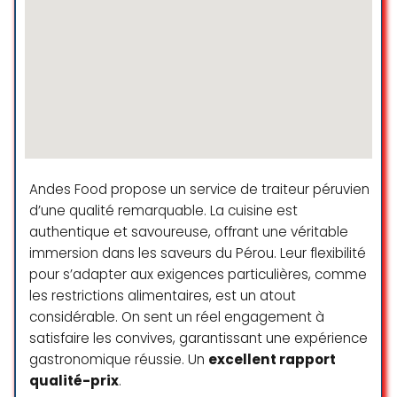
projet ce que nous avons
particulièrement apprécié.
Le jour J, toute l’équipe a fourni un
travail professionnel et de qualité,
allant de la préparation et tout au
long de la soirée. La nourriture était
excellente tout comme le service.
Nawel s’est une fois de plus
montrée très disponible et à
Andes Food propose un service de traiteur péruvien
l’écoute de nos demandes.
d’une qualité remarquable. La cuisine est
L’équipe a fait preuve de
authentique et savoureuse, offrant une véritable
beaucoup de réactivité pour tenir
immersion dans les saveurs du Pérou. Leur flexibilité
le planning de la soirée ce qui a
pour s’adapter aux exigences particulières, comme
également été relevé et apprécié
des convives.
les restrictions alimentaires, est un atout
considérable. On sent un réel engagement à
Nous renouvelons encore nos
satisfaire les convives, garantissant une expérience
remerciements et conseillons
gastronomique réussie. Un
excellent rapport
vivement les services de MAYOR
qualité-prix
.
TRAITEUR.