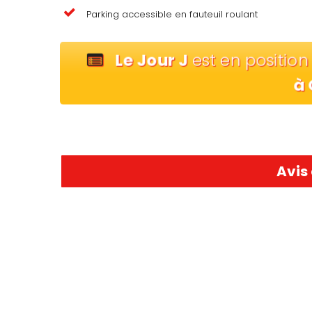
Parking accessible en fauteuil roulant
Le Jour J
est en positio
à
Avis 