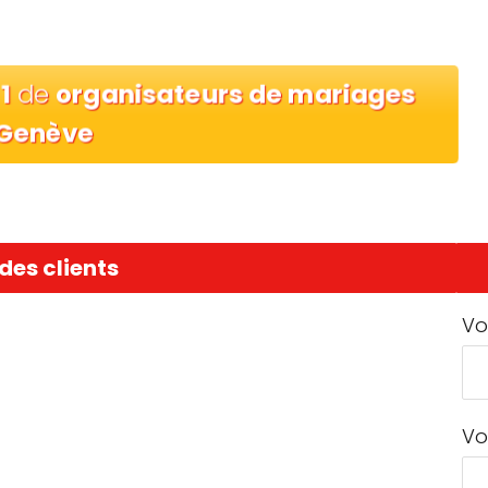
n
1
de
organisateurs de mariages
 Genève
des clients
Vo
Vo