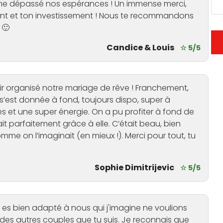
ême dépassé nos espérances ! Un immense merci,
t et ton investissement ! Nous te recommandons
 🙂
Candice & Louis
☆ 5/5
ir organisé notre mariage de rêve ! Franchement,
le s’est donnée à fond, toujours dispo, super à
s et une super énergie. On a pu profiter à fond de
ait parfaitement grâce à elle. C’était beau, bien
me on l’imaginait (en mieux !). Merci pour tout, tu
Sophie Dimitrijevic
☆ 5/5
 t es bien adapté à nous qui j'imagine ne voulions
des autres couples que tu suis. Je reconnais que