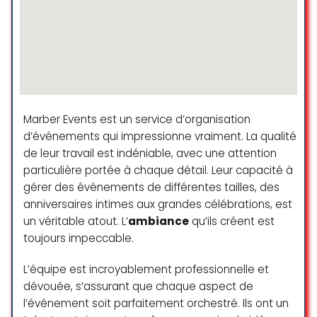
dynamique du groupe et les envies
des enfants ! Bravo!
L CEB
☆ 5/5
Marber Events est un service d’organisation
Nous avons fait appel à cette
d’événements qui impressionne vraiment. La qualité
société pour organiser
de leur travail est indéniable, avec une attention
l’anniversaire de notre fille de 6 ans
à la maison et nous avons été
particulière portée à chaque détail. Leur capacité à
comblé! Nous avons apprécié le
gérer des événements de différentes tailles, des
professionnalisme (ponctualité et
anniversaires intimes aux grandes célébrations, est
organisation) ainsi que la
un véritable atout. L’
ambiance
qu’ils créent est
bienveillance envers les enfants de
toujours impeccable.
la part de l’animatrice Jennifer. Les
différentes animations étaient très
L’équipe est incroyablement professionnelle et
bien gérées et l’organisation de la
dévouée, s’assurant que chaque aspect de
fête a été adaptée en fonction de
l’événement soit parfaitement orchestré. Ils ont un
la dynamique du groupe ce qui a