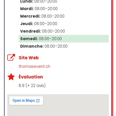
Lundi:
08:00–20:00
élaborés par un mixologue
Mardi:
08:00–20:00
professionnel, un vrai régal.
Mercredi:
08:00–20:00
Je recommande vivement les
Jeudi:
08:00–20:00
événements de Btween Us.
Vendredi:
08:00–20:00
Nicolas Terlinchamp
Samedi:
08:00–20:00
☆ 5/5
Dimanche:
08:00–20:00
Site Web
Grâce à Btween Us, nous avons
thomasevent.ch
passé une journée extraordinaire!
Ils nous ont organisé des activités
Évaluation
Koh Lanta pour notre teambuilding
et étaient aux petits soins pour
8.9 (+ 22 avis)
nous!
Alexandra Jacobson
☆ 5/5