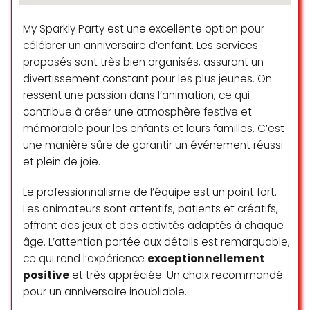
circulation aux invités , laisse le
regard libre et captivé tout à la
My Sparkly Party est une excellente option pour
fois.
célébrer un anniversaire d’enfant. Les services
Des espaces réservés s’ajoutent
proposés sont très bien organisés, assurant un
pour lier business , culture ,
divertissement constant pour les plus jeunes. On
divertissement.
ressent une passion dans l’animation, ce qui
veronique p
contribue à créer une atmosphère festive et
☆ 5/5
mémorable pour les enfants et leurs familles. C’est
une manière sûre de garantir un événement réussi
et plein de joie.
Lieu atypique au centre de Genève
Le professionnalisme de l’équipe est un point fort.
avec une équipe au petit soin pour
Les animateurs sont attentifs, patients et créatifs,
réaliser tout vos projets les plus fou
offrant des jeux et des activités adaptés à chaque
. Recommandé pour soirée de
boîtes , anniversaire, célébration
âge. L’attention portée aux détails est remarquable,
de toute sorte . Ils sont vraiment
ce qui rend l’expérience
exceptionnellement
accueillant et a l’ écoute de vos
positive
et très appréciée. Un choix recommandé
envies . Hautement recommandé
pour un anniversaire inoubliable.