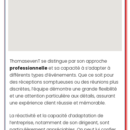
Grace a Noelle et sa super equipe,
ma journée et soirée teambulding
à été une reelle réussite. Je
recommande Btween Us les yeux
fermés !
Coralie EVERAERE
☆ 5/5
ThomasevenT se distingue par son approche
professionnelle
et sa capacité à s’adapter à
différents types d’événements. Que ce soit pour
J’ai fait appel à l’agence
des réceptions somptueuses ou des réunions plus
événementielle Btween Us pour
discrètes, l’équipe démontre une grande flexibilité
l’anniversaire surprise de mon mari,
et une attention particulière aux détails, assurant
et je suis pleinement satisfaite.
une expérience client réussie et mémorable.
Tout était parfaitement coordonné
: un cocktail dînatoire italien
La réactivité et la capacité d’adaptation de
savoureux suivi d’un gâteau
d’anniversaire personnalisé et
l’entreprise, notamment de son dirigeant, sont
délicieux, le tout assuré par un chef
particulièrement appréciables. On peut lui confier