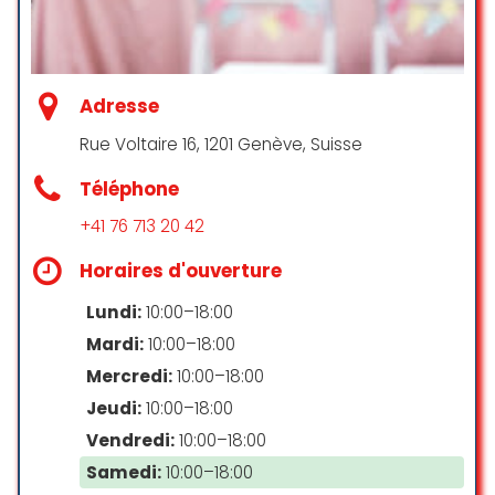
also space for a DJ.
We had an excellent time. Thanks
Thomas Event.
Tonia Dabwe
☆ 4/5
Saadry Dunkel
Adresse
☆ 5/5
Rue Voltaire 16, 1201 Genève, Suisse
À fuir absolument ! Endroit
dangereux, personnel ivre et
Téléphone
agressif, police à chaque soirée.
+41 76 713 20 42
Une vraie honte ❗️❗️❗️❗️❗️
Horaires d'ouverture
Mango Arbuz
☆ 1/5
Lundi:
10:00–18:00
Mardi:
10:00–18:00
Mercredi:
10:00–18:00
iceBergues is a gem in Geneva. A
Jeudi:
10:00–18:00
central location, no sound/time
limit, full sound system, projector,
Vendredi:
10:00–18:00
bar, plus incredible furniture and
Samedi:
10:00–18:00
lighting which Xavier used to create