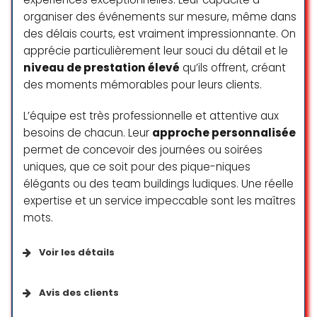
organiser des événements sur mesure, même dans
des délais courts, est vraiment impressionnante. On
Un bonheur d’organiser les 18ans
apprécie particulièrement leur souci du détail et le
de ma fille avec Marta et son
niveau de prestation élevé
qu’ils offrent, créant
équipe. Nous avons profité à fond
des moments mémorables pour leurs clients.
de la soirée sans stress, le tout
étant organisé à la perfection dans
L’équipe est très professionnelle et attentive aux
les moindre détails. Je peux que
besoins de chacun. Leur
approche personnalisée
vivement la recommander. Merci
permet de concevoir des journées ou soirées
encore pour tous ces souvenirs
uniques, que ce soit pour des pique-niques
magiques…
élégants ou des team buildings ludiques. Une réelle
expertise et un service impeccable sont les maîtres
Fabienne Burrus
mots.
☆ 5/5
Voir les détails
Marber Events has organised my
Services disponibles
dream Baby Shower Party. Initially, I
Avis des clients
had no vision or ideas for this