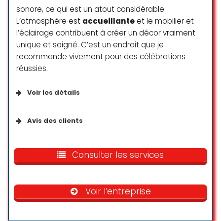
sonore, ce qui est un atout considérable.
Tout simplement magnifique!
L’atmosphère est
accueillante
et le mobilier et
Quel professionnalisme, vous
l’éclairage contribuent à créer un décor vraiment
pouvez confier l’intégralité de la
unique et soigné. C’est un endroit que je
gestion de votre évènement à
recommande vivement pour des célébrations
ThomasevenT les yeux fermés.
réussies.
Vous serez totalement satisfaits.
Le patron est d’une réactivité et
Voir les détails
d’une capacité d’adaptation à
toute épreuve.
Services disponibles
Je recommande vivement.
Avis des clients
Cordialement
Services sur place
Très belle salle très bien équipées
B. Fritz
pour tout type de soirée. Personnel
Consulter les services
☆ 5/5
accueillant et chaleureux. Je
recommande!
Voir l’entreprise
Robert Hyppolite
Meilleure expérience chez
☆ 5/5
ThomasevenT, très à l’écoute de
vos attentes et prêt à satisfaire