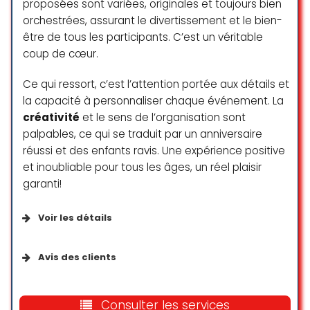
proposées sont variées, originales et toujours bien
orchestrées, assurant le divertissement et le bien-
être de tous les participants. C’est un véritable
coup de cœur.
Ce qui ressort, c’est l’attention portée aux détails et
la capacité à personnaliser chaque événement. La
créativité
et le sens de l’organisation sont
palpables, ce qui se traduit par un anniversaire
réussi et des enfants ravis. Une expérience positive
et inoubliable pour tous les âges, un réel plaisir
garanti!
Voir les détails
Accessibilité
Avis des clients
Parking accessible en fauteuil roulant
Très belle expérience pour
l’anniversaire de 9 ans de ma fille !
Consulter les services