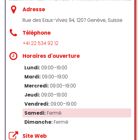
☆ 5/5
Adresse
Rue des Eaux-Vives 94, 1207 Genève, Suisse
Votre professionnalisme, votre
Téléphone
créativité et votre attention aux
+41 22 534 92 12
détails ont largement contribué au
succès de cette soirée. Les retours
Horaires d'ouverture
de nos invités ont été
extrêmement positifs, et nous
Lundi:
09:00–19:00
avons particulièrement apprécié
Mardi:
09:00–19:00
l’organisation fluide.
Mercredi:
09:00–19:00
C’est un réel plaisir de collaborer
Jeudi:
09:00–19:00
avec une équipe aussi impliquée
Vendredi:
09:00–19:00
et talentueuse. Nous espérons
renouveler cette belle expérience
Samedi:
Fermé
pour nos prochains projets.
Dimanche:
Fermé
Isabelle Morange
Site Web
☆ 5/5