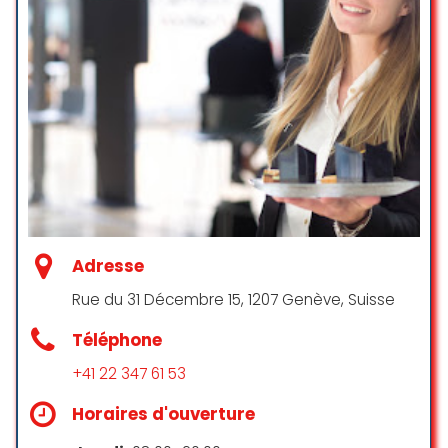
et efficace, que je recommande
☆ 5/5
les yeux fermés !
Killyam
☆ 5/5
J’ai eu la chance de participer à
l’un des événements de Btween
Us, une expérience exceptionnelle.
Nous avons été accueillis dans un
Adresse
lieu atypique, une serre à agrumes,
de manière très chaleureuse.
Rue du 31 Décembre 15, 1207 Genève, Suisse
L’événement était bien pensé et
Téléphone
ludique.
+41 22 347 61 53
En tant qu’amoureux de la
gastronomie, j’ai eu le plaisir de
Horaires d'ouverture
déguster un menu préparé par un
chef privé et des cocktails