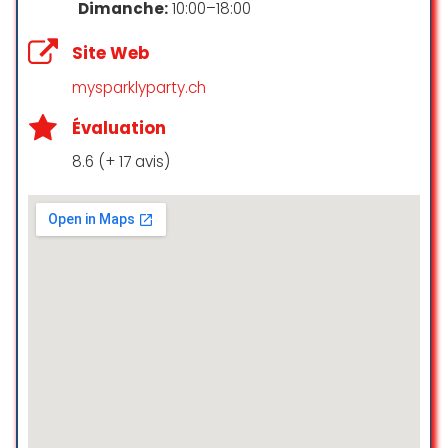
Dimanche:
10:00–18:00
an amazing experience for me. He
was an amazing organizational and
Site Web
creative partner for my birthday
event – making himself available
mysparklyparty.ch
for consultations at the venue and
supporting the catering team with
Évaluation
their preparations. Wholeheartedly
8.6 (+ 17 avis)
recommend the space which can
transformed to bring any vision to
life. Thank you Xavier and the
iceBergues team.
Courtney Warren
☆ 5/5
Très bel endroit pour soirée ou
événement.
L’ architecture du lieu est vraiment
conviviale, offre une fluidité de