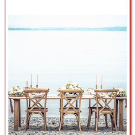
We would like to thank Marta and
her team at Marber Events for the
amazing and unforgettable garden
celebration held in our backyard
this September.
Despite the challenging task of
providing entertainment for 250
people, one-third of whom were
children, for a whole afternoon till
late evening in a run, Marber events
carefully planned every detail to
make it a success with a flow of
activities that allowed each of our
guests to have a memorable
experience.
Looking forward for the next party
🙂
Eurico Pacheco