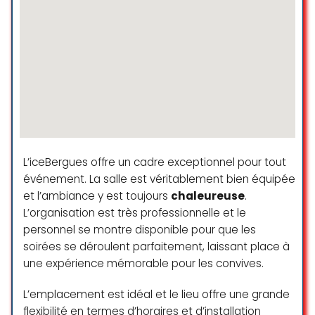
retravaillerons avec elle sans
Genève Annuaire
hésiter, tant elle nous simplifie la
☆ 5/5
vie.
sonia abbassene
☆ 5/5
Ayant participé a plusieurs
événements organisé par
ThomaseventT j’ai été
agréablement surprise du
professionnalisme et du savoir
L’iceBergues offre un cadre exceptionnel pour tout
faire de cette société. De grands
événement. La salle est véritablement bien équipée
banquets festifs au réunions privés
et l’ambiance y est toujours
chaleureuse
.
plus discrètes l’équipe de
ThomasevenT s’adaptent avec
L’organisation est très professionnelle et le
aisance à n’importe qu’elle
personnel se montre disponible pour que les
situations.
soirées se déroulent parfaitement, laissant place à
une expérience mémorable pour les convives.
Virginie Kunz
☆ 5/5
L’emplacement est idéal et le lieu offre une grande
flexibilité en termes d’horaires et d’installation