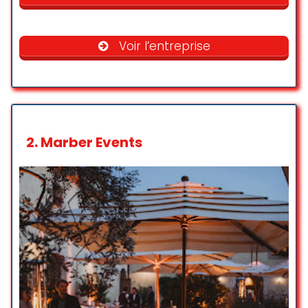
Une équipe très bien organisée,
avec de super jeux et activités. Les
enfants étaient ravis du début à la
Voir l’entreprise
fin. Je recommande vivement !
Ana Paula Vidotto
☆ 5/5
2.
Marber Events
Un immense merci à Jennifer pour
son professionnalisme, sa pêche
et sa gentillesse! De l’ambiance
aux activités super variées, et
toujours rythmées: tout était
parfait pour l’anniversaire des 10
ans de ma fille! On ne peut que
recommander Anniversaire
Genève et Jennifer qui est
adorable! Une super expérience à
renouveler et un excellent rapport