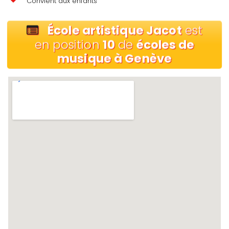
Convient aux enfants
École artistique Jacot
est
en position
10
de
écoles de
musique à Genève