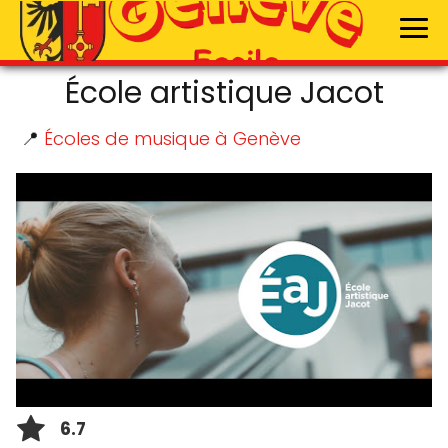
École artistique Jacot
📍
Écoles de musique à Genève
6.7