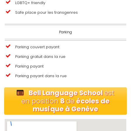
LGBTQ+ friendly
Safe place pour les transgenres
Parking
Parking couvert payant
Parking gratuit dans la rue
Parking payant
Parking payant dans la rue
Bell Language School
est
en position
8
de
écoles de
musique à Genève