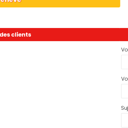
des clients
Vo
Vo
Su