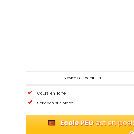
Services disponibles
Cours en ligne
Services sur place
Ecole PEG
est en posi
G