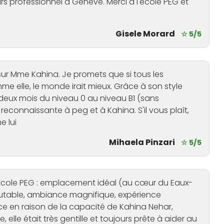
rs professionnel à Genève. Merci à l'école PEG et
Gisele Morard
☆ 5/5
sur Mme Kahina. Je promets que si tous les
 elle, le monde irait mieux. Grâce à son style
deux mois du niveau 0 au niveau B1 (sans
reconnaissante à peg et à Kahina. S'il vous plaît,
 lui
Mihaela Pinzari
☆ 5/5
l'École PEG : emplacement idéal (au cœur du Eaux-
scutable, ambiance magnifique, expérience
ace en raison de la capacité de Kahina Nehar,
le était très gentille et toujours prête à aider au