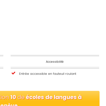
Accessibilité
Entrée accessible en fauteuil roulant
tion
10
de
écoles de langues à
enève