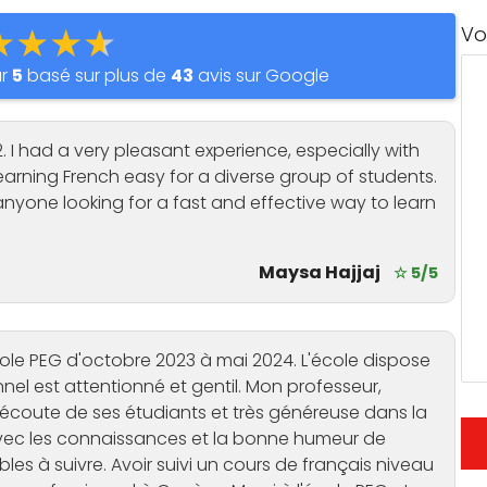
★★★★
Vo
ur
5
basé sur plus de
43
avis sur Google
2. I had a very pleasant experience, especially with
rning French easy for a diverse group of students.
anyone looking for a fast and effective way to learn
Maysa Hajjaj
☆ 5/5
'école PEG d'octobre 2023 à mai 2024. L'école dispose
nnel est attentionné et gentil. Mon professeur,
'écoute de ses étudiants et très généreuse dans la
 Avec les connaissances et la bonne humeur de
les à suivre. Avoir suivi un cours de français niveau