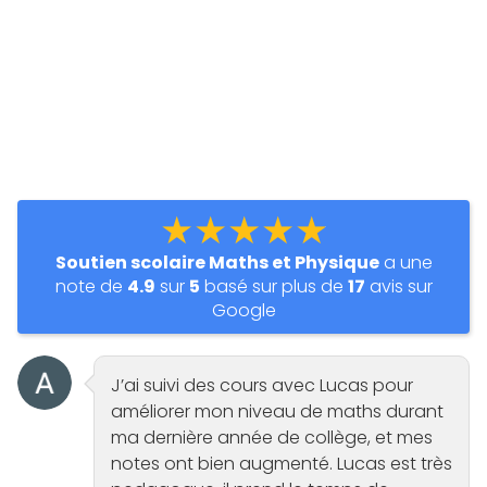
★★★★★
Soutien scolaire Maths et Physique
a une
note de
4.9
sur
5
basé sur plus de
17
avis sur
Google
J’ai suivi des cours avec Lucas pour
améliorer mon niveau de maths durant
ma dernière année de collège, et mes
notes ont bien augmenté. Lucas est très