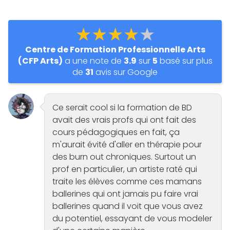
★★★★★
Centre de Formation Professionnelle Arts
(CFP Arts)
a une note de
3.9
sur
5
basé sur plus
de
31
avis sur Google
Ce serait cool si la formation de BD
avait des vrais profs qui ont fait des
cours pédagogiques en fait, ça
m'aurait évité d'aller en thérapie pour
des burn out chroniques. Surtout un
prof en particulier, un artiste raté qui
traite les élèves comme ces mamans
ballerines qui ont jamais pu faire vrai
ballerines quand il voit que vous avez
du potentiel, essayant de vous modeler