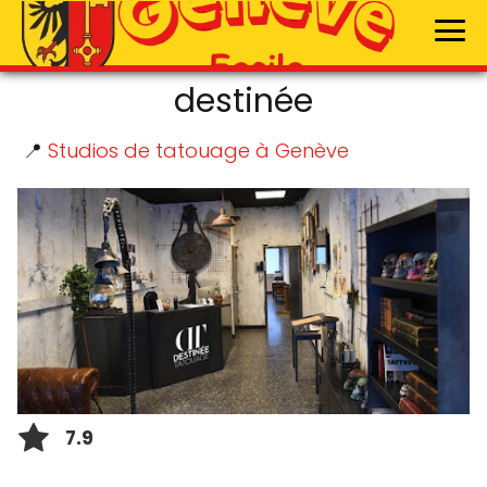
destinée
📍
Studios de tatouage à Genève
7.9