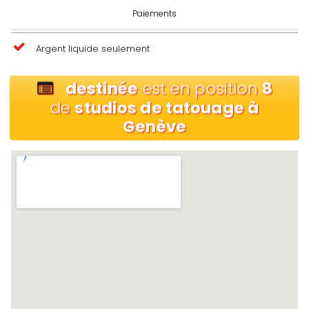
Paiements
Argent liquide seulement
destinée
est en position
8
de
studios de tatouage à
Genève