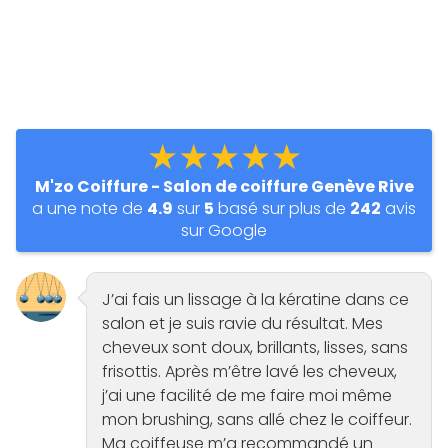
★★★★★
M'zo Coiffure - Salon de coiffure Genève Rive
a une note de
4.9
sur
5
basé sur plus de
242
avis
sur Google
J’ai fais un lissage à la kératine dans ce
salon et je suis ravie du résultat. Mes
cheveux sont doux, brillants, lisses, sans
frisottis. Après m’être lavé les cheveux,
j’ai une facilité de me faire moi même
mon brushing, sans allé chez le coiffeur.
Ma coiffeuse m’a recommandé un