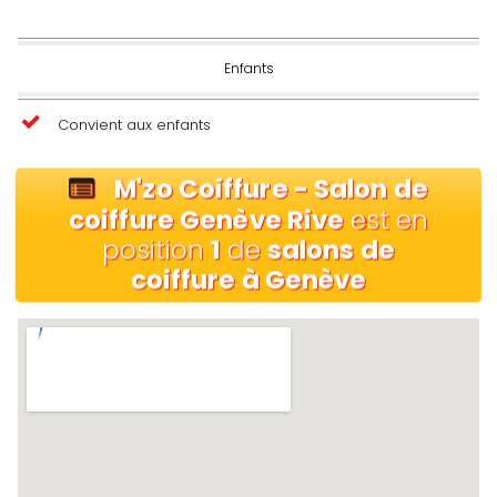
Enfants
Convient aux enfants
M'zo Coiffure - Salon de
coiffure Genève Rive
est en
position
1
de
salons de
coiffure à Genève